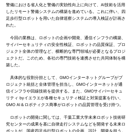
警備における省人化と警備の実効性向上に向けて、AI技術を活用
したリモート警備システムの構築を進めている。これに伴い、四
足歩行型ロボットを用いた自律巡察システムの導入検証が計画さ
れた。
今回の業務は、ロボットの企画や開発、通信インフラの構築、
サイバーセキュリティの安全性検証、ロボットの品質保証、プロ
ジェクト全体の管理など、横断的な専門領域が必要となるプロジ
ェクトだ。このため、各社の専門技術を連携させた共同体制を構
築した。
具体的な役割分担として、GMOインターネットグループがプ
ロジェクト統括と全体管理を担当し、GMOインターネットが通
信インフラや回線技術を提供する。また、GMOサイバーセキュ
リティ byイエラエが各種セキュリティ検証と対策提案を行い、
GMO AI＆ロボティクス商事がロボットの品質管理を受け持つ。
ロボットの開発に関しては、千葉工業大学未来ロボット技術研
究センターの成果を基に自律走行システムなどを開発する未来ロ
ボットが、国産四足歩行型ロボットの企画、設計、開発を担う。