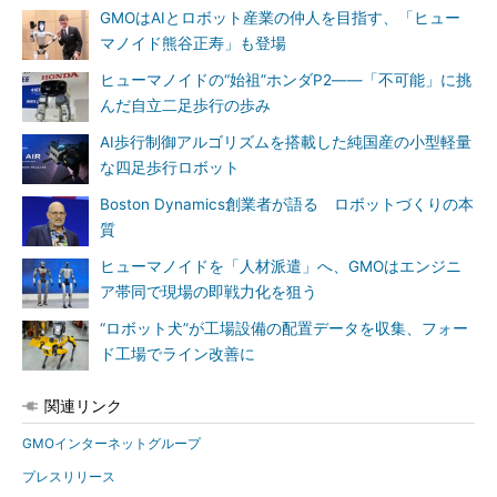
GMOはAIとロボット産業の仲人を目指す、「ヒュー
マノイド熊谷正寿」も登場
ヒューマノイドの“始祖”ホンダP2――「不可能」に挑
んだ自立二足歩行の歩み
AI歩行制御アルゴリズムを搭載した純国産の小型軽量
な四足歩行ロボット
Boston Dynamics創業者が語る ロボットづくりの本
質
ヒューマノイドを「人材派遣」へ、GMOはエンジニ
ア帯同で現場の即戦力化を狙う
“ロボット犬”が工場設備の配置データを収集、フォー
ド工場でライン改善に
関連リンク
GMOインターネットグループ
プレスリリース