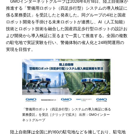
GMOインターネットグループは2026年6月18日、陸上自衛隊が
推進する「警備用ロボット（四足歩行型）システムの導入検証に
係る業務委託」を受託したと発表した。同グループの4社と国産
ロボット開発を手掛ける未来ロボットが連携し、AI（人工知能）
技術とロボット技術を融合した国産四足歩行型ロボットの設計お
よび開発から導入検証に至るまで一貫して推進する。全国の複数
の駐屯地で実証実験を行い、警備体制の省人化と24時間運用の
実現を目指す。
「警備用ロボット（四足歩行型）システムの導入検証に係る
業務委託」を受託［クリックで拡大］ 出所：GMOインター
ネットグループ
陸上自衛隊は全国に約160の駐屯地などを擁しており、駐屯地