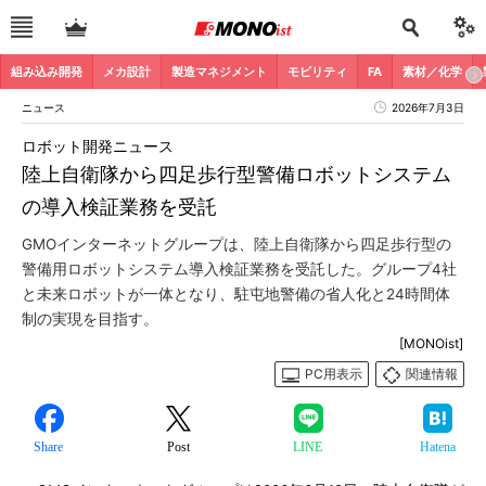
組み込み開発
メカ設計
製造マネジメント
モビリティ
FA
素材／化学
ニュース
2026年7月3日
ロボット開発ニュース
陸上自衛隊から四足歩行型警備ロボットシステム
の導入検証業務を受託
GMOインターネットグループは、陸上自衛隊から四足歩行型の
警備用ロボットシステム導入検証業務を受託した。グループ4社
と未来ロボットが一体となり、駐屯地警備の省人化と24時間体
制の実現を目指す。
[MONOist]
PC用表示
関連情報
Share
Post
LINE
Hatena