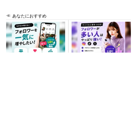
あなたにおすすめ
SNSアカウントを着実に成
SNSアカウントを着実に成
長。実はみんなココ使ってま
長。実はみんなココ使ってま
す。
す。
PR(Dreaw合同会社)
PR(Dreaw合同会社)
あえて歩かせない――準国産ヒューマノイド
「D1」登場、現場稼働で日本の勝ち筋へ
フィジカルAIに注力するインテル、組み込み市
場での約40年の実績を生かせるか