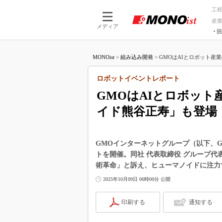
工
産
メディア
脱
つながる技術
AI×技術
MONOist
>
組み込み開発
>
GMOはAIとロボット産業
つながる工場
AI×設備
つながるサービ
Physical
ロボットイベントレポート
GMOはAIとロボッ
イド熊谷正寿」も登場
GMOインターネットグループ（以下、
トを開催。同社 代表取締役 グループ代
術革命」と訴え、ヒューマノイドに注力
2025年10月09日 06時00分 公開
印刷する
通知する