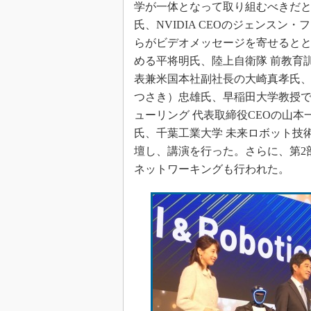
学が一体となって取り組むべきだ
氏、NVIDIA CEOのジェンスン・
らがビデオメッセージを寄せると
める平将明氏、陸上自衛隊 前教育訓
表兼米国本社副社長の大崎真孝氏、Op
つさき）忠雄氏、早稲田大学教授でA
ューリング 代表取締役CEOの山本
氏、千葉工業大学 未来ロボット技術
壇し、講演を行った。さらに、第2
ネットワーキングも行われた。