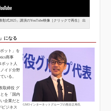
彰式2025」講演のYouTube映像［クリックで再生］ 出
年」になる
ロボット」を
ics商事
はロボット人
マノイド分野
めている。
表取締役 グ
ことを「国内
しい企業だと
GMOインターネットグループの熊谷正寿氏
がビジネス