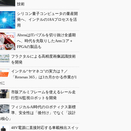
技術
シリコン量子コンピュータの量産開
発へ、インテルの18Aプロセスを活
用
AlteraはITバブルを切り抜け全盛期
へ、時代を先取りしたArmコア＋
FPGAの製品も
フラクタルによる高精度画像認識技術
を開発
インテル“ヤマネコ”の実力は？／
「Renesas 365」は3カ月かかる作業が1
分に
市販アルミフレームを使えるレール走
行型AI監視ロボットを開発
フィジカルAI時代のロボティクス新標
準、安全性は「後付け」でなく「設計
の核心」
48V電源に直接対応する車載検出スイッ