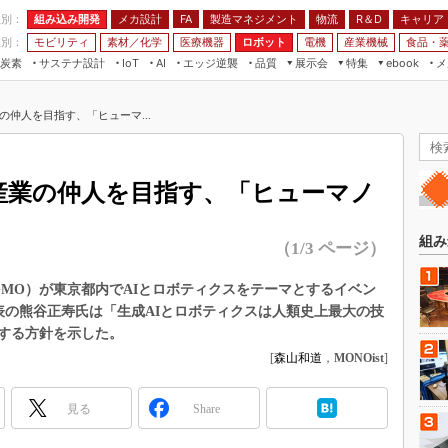
程別：
組み込み開発
メカ設計
製造マネジメント
物流
R＆D
キャリア
FA
業別：
モビリティ
素材／化学
医療機器
ロボット
電機
産業機械
食品・
炭素
サステナ設計
エッジ逆襲
品質
展示会
特集
メ
IoT
AI
ebook
伝承
組み込み開発
CEATEC
読者調査まとめ
編集後記
の仲人を目指す、「ヒューマ...
JIMTOF
保全
メカ設計
つながるクルマ
組込み/エッジ コンピューティング
ス
 AI
製造マネジメント
5G
展＆IoT/5Gソリューション展
VR／AR
FA
ト産業の仲人を目指す、「ヒューマノ
IIFES
モビリティ
フィールドサービス
国際ロボット展
素材／化学
FPGA
組み
（1/3 ページ）
ジャパンモビリティショー
組み込み画像技術
TECHNO-FRONTIER
GMO）が東京都内でAIとロボティクスをテーマとするイベン
組み込みモデリング
表の熊谷正寿氏は「生成AIとロボティクスは人類史上最大の技
人テク展
Windows Embedded
する方針を示した。
スマート工場EXPO
[
森山和道
，
MONOist
]
車載ソフト開発
EdgeTech+
ISO26262
日本ものづくりワールド
見る
Share
無償設計ツール
AUTOMOTIVE WORLD