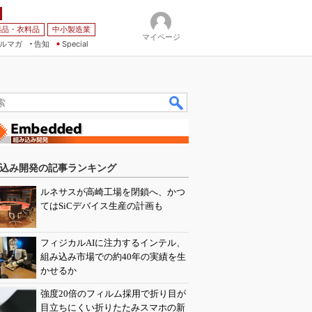
薬品・衣料品
中小製造業
マイページ
ルマガ
告知
Special
込み開発の記事ランキング
ルネサスが高崎工場を閉鎖へ、かつ
てはSiCデバイス生産の計画も
フィジカルAIに注力するインテル、
組み込み市場での約40年の実績を生
かせるか
強度20倍のフィルム採用で折り目が
目立ちにくい折りたたみスマホの新