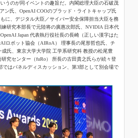
というのが同イベントの趣旨だ。内閣総理大臣の石破茂
フアン氏、OpenAI COOのブラッド・ライトキャップ氏
ともに、デジタル大臣／サイバー安全保障担当大臣を務
練研究本部長で元陸将の廣惠次郎氏、NVIDIA 日本代
enAI Japan 代表執行役社長の長崎（正しい漢字はた
Iロボット協会（AIRoA） 理事長の尾形哲也氏、チ
一成氏、東京大学大学院 工学系研究科 教授の松尾豊
研究センター（fuRo） 所長の古田貴之氏らが続々登
部ではパネルディスカッション、第3部として別会場で