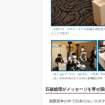
「GMO AI・ロボティクス大会議＆表彰
リックで拡大］
（左）ugoブースの「ugo Pro」（中央）Pr
（右）RoboPathのホテル向け多機能AM
石破総理がメッセージを寄せ国
国際競争の中で日本のAI／ロボ