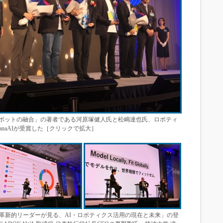
ボットの融合」の著者である河原塚健人氏と松嶋達也氏、ロボティ
kanaAIが受賞した［クリックで拡大］
革新的リーダーが見る、AI・ロボティクス活用の現在と未来」の登