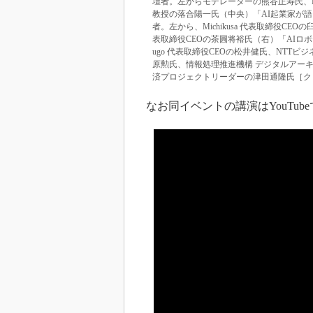
壇者。左からモデレーターの熊谷正寿氏、KA
教授の落合陽一氏（中央）「AI起業家が語る
者。左から、Michikusa 代表取締役CEO
表取締役CEOの茶圓将裕氏（右）「AIロボテ
ugo 代表取締役CEOの松井健氏、NTT
原勲氏、情報処理推進機構 デジタルアーキ
済プロジェクトリーダーの津田通隆氏［ク
なお同イベントの講演はYouTub