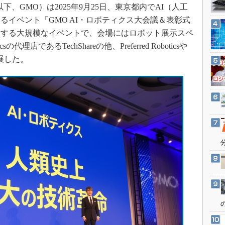
3Dプリンタ
、GMO）は2025年9月25日、東京都内でAI（人工
産業オープンネット展
デジタルツインとCAE
るイベント「GMO AI・ロボティクス大会議＆表彰式
が参加する大規模なイベントで、会場にはロボット展示スペ
S＆OP
sの代理店であるTechShareの他、Preferred Roboticsや
インダストリー4.0
出展した。
イノベーション
製造業ビッグデータ
メイドインジャパン
植物工場
知財マネジメント
海外生産
グローバル設計・開発
制御セキュリティ
新型コロナへの対応