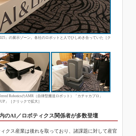
式2025」の展示ゾーン。各社のロボットと人でひしめき合っていた［ク
eferred RoboticsのAMR（自律型搬送ロボット）「カチャカプロ」
R「UP」［クリックで拡大］
内のAI／ロボティクス関係者が多数登壇
ティクス産業は後れを取っており、諸課題に対して産官