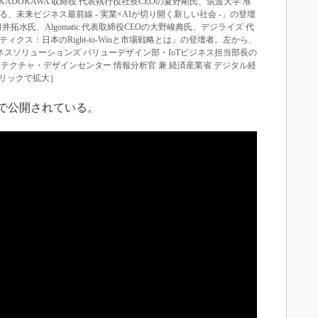
DOKAWA 取締役 代表執行役社長CEOの夏野剛氏、筑波大学 准
、未来ビジネス最前線 - 実業×AIが切り開く新しい社会 -」の登壇
の臼井拓水氏、Algomatic 代表取締役CEOの大野峻典氏、デジライズ 代
ィクス：日本のRight-to-Winと市場戦略とは」の登壇者。左から、
ビジネスソリューションズ バリューデザイン部・IoTビジネス担当部長の
テクチャ・デザインセンター 情報分析官 兼 経済産業省 デジタル経
リックで拡大］
eで公開されている。