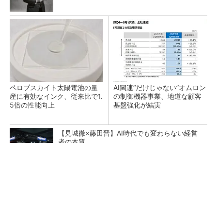
ペロブスカイト太陽電池の量
AI関連“だけじゃない”オムロン
産に有効なインク、従来比で1.
の制御機器事業、地道な顧客
5倍の性能向上
基盤強化が結実
【見城徹×藤田晋】AI時代でも変わらない経営
者の本質
PR(FINCHI on GOETHE)
日本で水素活用を阻む壁、中国は再エネと水素
の導入を加速