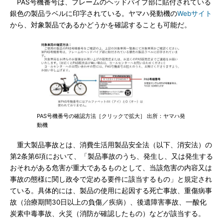
PAS号機番号は、フレームのヘッドパイプ部に貼付されている
銀色の製品ラベルに印字されている。ヤマハ発動機の
Webサイト
から、対象製品であるかどうかを確認することも可能だ。
PAS号機番号の確認方法［クリックで拡大］ 出所：ヤマハ発
動機
重大製品事故とは、消費生活用製品安全法（以下、消安法）の
第2条第6項において、「製品事故のうち、発生し、又は発生する
おそれがある危害が重大であるものとして、当該危害の内容又は
事故の態様に関し政令で定める要件に該当するもの」と規定され
ている。具体的には、製品の使用に起因する死亡事故、重傷病事
故（治療期間30日以上の負傷／疾病）、後遺障害事故、一酸化
炭素中毒事故、火災（消防が確認したもの）などが該当する。