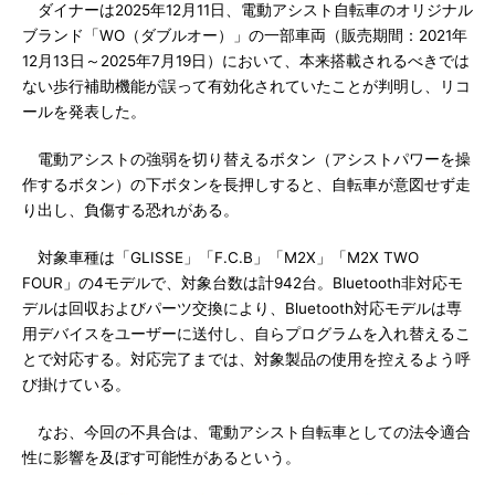
ダイナーは2025年12月11日、電動アシスト自転車のオリジナル
ブランド「WO（ダブルオー）」の一部車両（販売期間：2021年
12月13日～2025年7月19日）において、本来搭載されるべきでは
ない歩行補助機能が誤って有効化されていたことが判明し、リコ
ールを発表した。
電動アシストの強弱を切り替えるボタン（アシストパワーを操
作するボタン）の下ボタンを長押しすると、自転車が意図せず走
り出し、負傷する恐れがある。
対象車種は「GLISSE」「F.C.B」「M2X」「M2X TWO
FOUR」の4モデルで、対象台数は計942台。Bluetooth非対応モ
デルは回収およびパーツ交換により、Bluetooth対応モデルは専
用デバイスをユーザーに送付し、自らプログラムを入れ替えるこ
とで対応する。対応完了までは、対象製品の使用を控えるよう呼
び掛けている。
なお、今回の不具合は、電動アシスト自転車としての法令適合
性に影響を及ぼす可能性があるという。