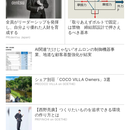
全員がリーダーシップを発揮
「取りあえずボルトで固定」
し、自分より優れた人財を育
は禁物 締結部設計で押さえ
成する
るべき基本
PR(dentsu Japan)
AI関連“だけじゃない”オムロンの制御機器事
業、地道な顧客基盤強化が結実
シェア別荘「COCO VILLA Owners」3選
PR(COCO VILLA on GOETHE)
【西野亮廣】つくりたいものを追求できる環境
の作り方とは
PR(FINCHI on GOETHE)