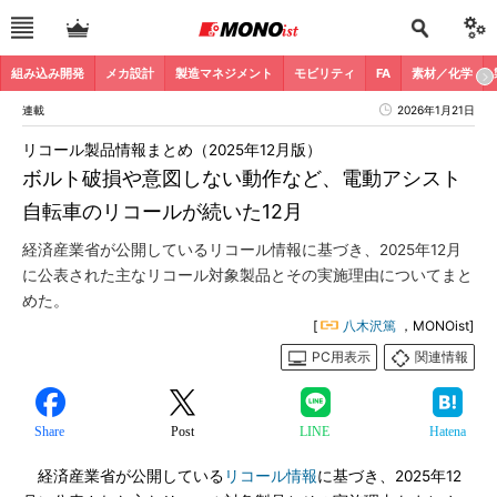
組み込み開発
メカ設計
製造マネジメント
モビリティ
FA
素材／化学
連載
2026年1月21日
リコール製品情報まとめ（2025年12月版）
ボルト破損や意図しない動作など、電動アシスト
自転車のリコールが続いた12月
経済産業省が公開しているリコール情報に基づき、2025年12月
に公表された主なリコール対象製品とその実施理由についてまと
めた。
[
八木沢篤
，MONOist]
PC用表示
関連情報
Share
Post
LINE
Hatena
経済産業省が公開している
リコール情報
に基づき、2025年12