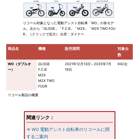
リコール対象となった電動アシスト自転車「WO」の各モデ
ル。左から「GLISSE」「F.C.B」「M2X」「M2X TWO FOU
R」［クリックで拡大］ 出所：ダイナー
商品名
機種
販売期間
対象台
数
WO（ダブルオ
GLISSE
2021年12月13日～2025年7月
942台
ー）
F.C.B
19日
M2X
M2X TWO
FOUR
リコール製品の概要
関連リンク：
⇒ WO 電動アシスト自転車のリコールに関
するご案内