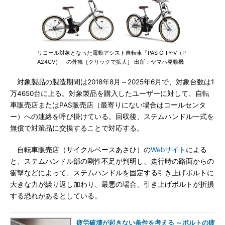
リコール対象となった電動アシスト自転車「PAS CITY-V（P
A24CV）」の外観［クリックで拡大］ 出所：ヤマハ発動機
対象製品の製造期間は2018年8月～2025年6月で、対象台数は1
万4650台に上る。対象製品を購入したユーザーに対して、自転
車販売店またはPAS販売店（最寄りにない場合はコールセンタ
ー）への連絡を呼び掛けている。回収後、ステムハンドル一式を
無償で対策品に交換することで対応する。
自転車販売店（サイクルベースあさひ）の
Webサイト
による
と、ステムハンドル部の剛性不足が判明し、走行時の路面からの
衝撃などによって、ステムハンドルを固定する引き上げボルトに
大きな力が繰り返し加わり、最悪の場合、引き上げボルトが折損
する恐れがあるとしている。
疲労破壊が起きない条件を考える ～ボルトの疲