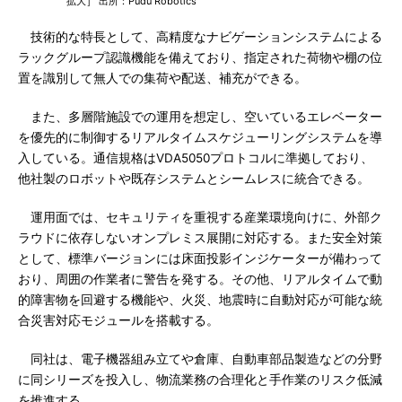
拡大］ 出所：Pudu Robotics
技術的な特長として、高精度なナビゲーションシステムによる
ラックグループ認識機能を備えており、指定された荷物や棚の位
置を識別して無人での集荷や配送、補充ができる。
また、多層階施設での運用を想定し、空いているエレベーター
を優先的に制御するリアルタイムスケジューリングシステムを導
入している。通信規格はVDA5050プロトコルに準拠しており、
他社製のロボットや既存システムとシームレスに統合できる。
運用面では、セキュリティを重視する産業環境向けに、外部ク
ラウドに依存しないオンプレミス展開に対応する。また安全対策
として、標準バージョンには床面投影インジケーターが備わって
おり、周囲の作業者に警告を発する。その他、リアルタイムで動
的障害物を回避する機能や、火災、地震時に自動対応が可能な統
合災害対応モジュールを搭載する。
同社は、電子機器組み立てや倉庫、自動車部品製造などの分野
に同シリーズを投入し、物流業務の合理化と手作業のリスク低減
を推進する。