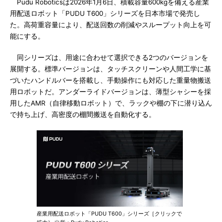
Pudu Roboticsは2026年1月6日、積載容量600kgを備える産業
用配送ロボット「PUDU T600」シリーズを日本市場で発売し
た。高荷重容量により、配送回数の削減やスループット向上を可
能にする。
同シリーズは、用途に合わせて選択できる2つのバージョンを
展開する。標準バージョンは、タッチスクリーンや人間工学に基
づいたハンドルバーを搭載し、手動操作にも対応した重量物搬送
用ロボットだ。アンダーライドバージョンは、薄型シャシーを採
用したAMR（自律移動ロボット）で、ラックや棚の下に潜り込ん
で持ち上げ、高密度の棚間搬送を自動化する。
産業用配送ロボット「PUDU T600」シリーズ［クリックで