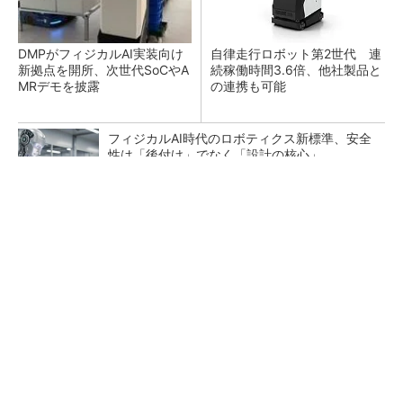
DMPがフィジカルAI実装向け
自律走行ロボット第2世代 連
新拠点を開所、次世代SoCやA
続稼働時間3.6倍、他社製品と
MRデモを披露
の連携も可能
フィジカルAI時代のロボティクス新標準、安全
性は「後付け」でなく「設計の核心」
【見城徹×藤田晋】AI時代でも変わらない経営
者の本質
PR(FINCHI on GOETHE)
テスラにおけるギガキャストの基本的な考え方
と方向性【前編】