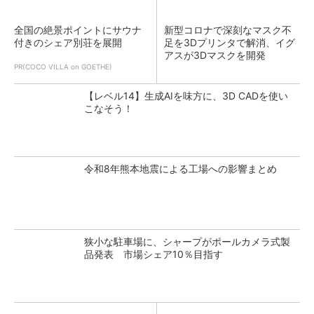
全国の絶景ポイントにサウナ
新型コロナで深刻なマスク不
付きのシェア別荘を展開
足を3Dプリンタで解消、イグ
アスが3Dマスクを開発
PR(COCO VILLA on GOETHE)
【レベル14】生成AIを味方に、3D CADを使い
こなそう！
令和8年熊本地震による工場への影響まとめ
狭小な駐車場に、シャープがポールカメラ式製
品発表 市場シェア10％目指す