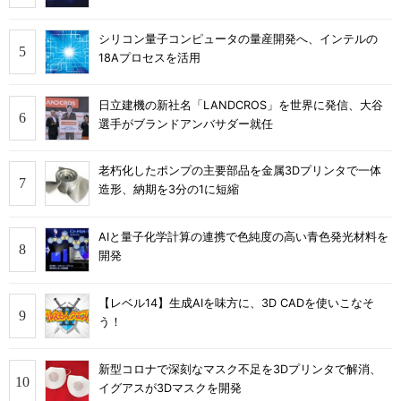
シリコン量子コンピュータの量産開発へ、インテルの
18Aプロセスを活用
日立建機の新社名「LANDCROS」を世界に発信、大谷
選手がブランドアンバサダー就任
老朽化したポンプの主要部品を金属3Dプリンタで一体
造形、納期を3分の1に短縮
AIと量子化学計算の連携で色純度の高い青色発光材料を
開発
【レベル14】生成AIを味方に、3D CADを使いこなそ
う！
新型コロナで深刻なマスク不足を3Dプリンタで解消、
イグアスが3Dマスクを開発