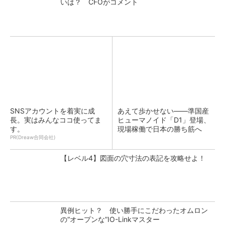
いは？ CFOがコメント
SNSアカウントを着実に成
あえて歩かせない――準国産
長。実はみんなココ使ってま
ヒューマノイド「D1」登場、
す。
現場稼働で日本の勝ち筋へ
PR(Dreaw合同会社)
【レベル4】図面の穴寸法の表記を攻略せよ！
異例ヒット？ 使い勝手にこだわったオムロン
の“オープンな”IO-Linkマスター