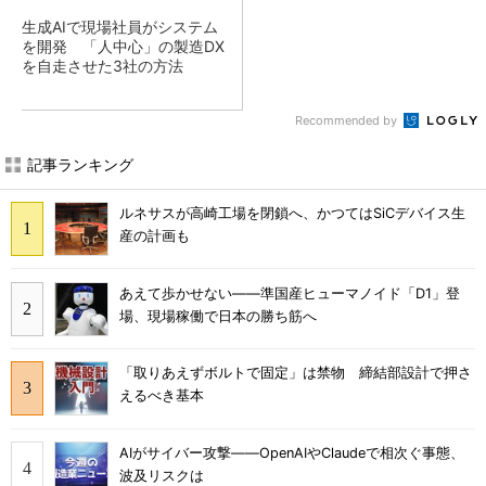
生成AIで現場社員がシステム
を開発 「人中心」の製造DX
を自走させた3社の方法
Recommended by
記事ランキング
ルネサスが高崎工場を閉鎖へ、かつてはSiCデバイス生
産の計画も
あえて歩かせない――準国産ヒューマノイド「D1」登
場、現場稼働で日本の勝ち筋へ
「取りあえずボルトで固定」は禁物 締結部設計で押さ
えるべき基本
AIがサイバー攻撃――OpenAIやClaudeで相次ぐ事態、
波及リスクは