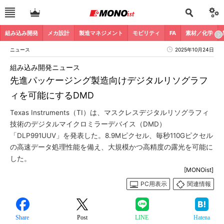
組み込み開発
メカ設計
製造マネジメント
モビリティ
FA
素材／化学
ニュース
2025年10月24日
組み込み開発ニュース
先進パッケージング製造向けデジタルリソグラフ
ィを可能にするDMD
Texas Instruments（TI）は、マスクレスデジタルリソグラフィ
技術のデジタルマイクロミラーデバイス（DMD）
「DLP991UUV」を発表した。8.9Mピクセル、毎秒110Gピクセル
の高速データ処理性能を備え、大規模かつ高精度の露光を可能に
した。
[MONOist]
PC用表示
関連情報
Share
Post
LINE
Hatena