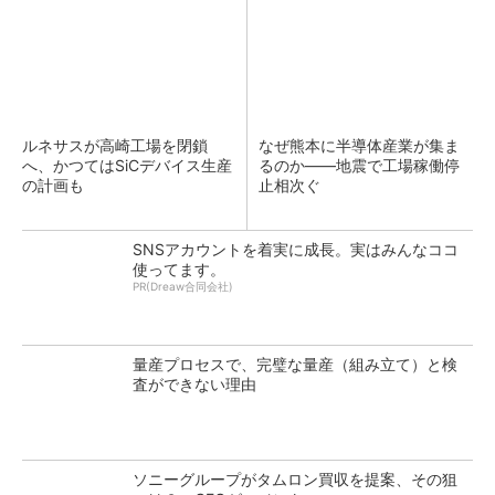
ルネサスが高崎工場を閉鎖
なぜ熊本に半導体産業が集ま
へ、かつてはSiCデバイス生産
るのか――地震で工場稼働停
の計画も
止相次ぐ
SNSアカウントを着実に成長。実はみんなココ
使ってます。
PR(Dreaw合同会社)
量産プロセスで、完璧な量産（組み立て）と検
査ができない理由
ソニーグループがタムロン買収を提案、その狙