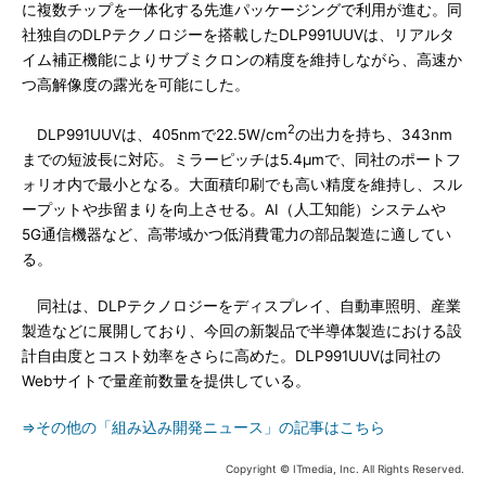
に複数チップを一体化する先進パッケージングで利用が進む。同
社独自のDLPテクノロジーを搭載したDLP991UUVは、リアルタ
イム補正機能によりサブミクロンの精度を維持しながら、高速か
つ高解像度の露光を可能にした。
2
DLP991UUVは、405nmで22.5W/cm
の出力を持ち、343nm
までの短波長に対応。ミラーピッチは5.4μmで、同社のポートフ
ォリオ内で最小となる。大面積印刷でも高い精度を維持し、スル
ープットや歩留まりを向上させる。AI（人工知能）システムや
5G通信機器など、高帯域かつ低消費電力の部品製造に適してい
る。
同社は、DLPテクノロジーをディスプレイ、自動車照明、産業
製造などに展開しており、今回の新製品で半導体製造における設
計自由度とコスト効率をさらに高めた。DLP991UUVは同社の
Webサイトで量産前数量を提供している。
⇒その他の「組み込み開発ニュース」の記事はこちら
Copyright © ITmedia, Inc. All Rights Reserved.