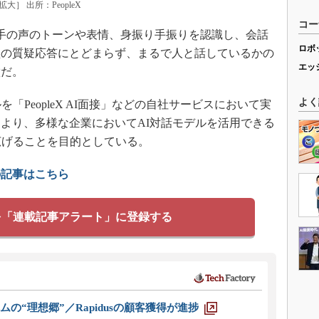
］ 出所：PeopleX
コー
話し手の声のトーンや表情、身振り手振りを認識し、会話
ロボ
型の質疑応答にとどまらず、まるで人と話しているかの
エッ
徴だ。
よく
PeopleX AI面接」などの自社サービスにおいて実
より、多様な企業においてAI対話モデルを活用できる
広げることを目的としている。
の記事はこちら
を「連載記事アラート」に登録する
ムの“理想郷”／Rapidusの顧客獲得が進捗