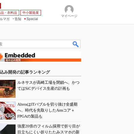
薬品・衣料品
中小製造業
マイページ
ルマガ
告知
Special
込み開発の記事ランキング
ルネサスが高崎工場を閉鎖へ、かつ
てはSiCデバイス生産の計画も
AlteraはITバブルを切り抜け全盛期
へ、時代を先取りしたArmコア＋
FPGAの製品も
強度20倍のフィルム採用で折り目が
目立ちにくい折りたたみスマホの新