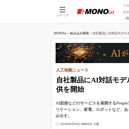
工
産
メディア
脱
つながる技術
AI×技術
MONOist
>
組み込み開発
>
自社製品にAI対話モデルを実
つながる工場
AI×設備
つながるサービ
Physical
人工知能ニュース
自社製品にAI対話モデル
供を開始
AI面接などのサービスを展開するPeop
リケーション、家電、ロボットなど、あ
み出す。
2025年09月09日 08時00分 公開