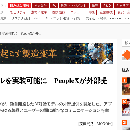
程別：
組み込み開発
メカ設計
製造マネジメント
物流
R＆D
キャリア
FA
業別：
モビリティ
素材／化学
医療機器
ロボット
電機
産業機械
食品・
炭素
サステナ設計
エッジ逆襲
品質
展示会
特集
メ
IoT
AI
ebook
伝承
組み込み開発
CEATEC
読者調査まとめ
編集後記
装可能に PeopleXが外...
JIMTOF
保全
メカ設計
つながるクルマ
組込み/エッジ コンピューティング
ス
 AI
製造マネジメント
5G
展＆IoT/5Gソリューション展
VR／AR
FA
IIFES
モビリティ
フィールドサービス
国際ロボット展
素材／化学
FPGA
組み
ジャパンモビリティショー
組み込み画像技術
を実装可能に PeopleXが外部提
TECHNO-FRONTIER
組み込みモデリング
人テク展
Windows Embedded
スマート工場EXPO
leXが、独自開発したAI対話モデルの外部提供を開始した。アプ
車載ソフト開発
EdgeTech+
らゆる製品とユーザーの間に新たなコミュニケーションを生
ISO26262
日本ものづくりワールド
無償設計ツール
[
安藤照乃
，
MONOist
]
AUTOMOTIVE WORLD