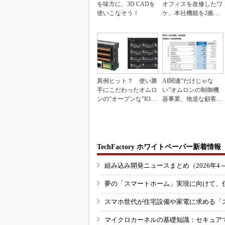
を味方に、3D CADを
オフィスを改修したワ
使いこなそう！
ケ、本社機能を2拠点
に
異例ヒット？ 使い勝
AI関連“だけじゃな
手にこだわったオムロ
い”オムロンの制御機
ンの“オープンな”IO-L
器事業、地道な顧客基
inkマスター
盤強化が結実
TechFactory ホワイトペーパー新着情報
組み込み開発ニュースまとめ（2026年4
夢の「スマートホーム」実現に向けて、
スマホ世代が住宅設備や家電に求める「
マイクロカーネルの基礎知識：セキュア