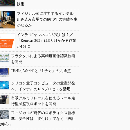
技術
フィジカルAIに注力するインテル、
組み込み市場での約40年の実績を生
かせるか
インテル“ヤマネコ”の実力は？／
「Renesas 365」は3カ月かかる作業
が1分に
フラクタルによる高精度画像認識技術
を開発
“Hello, World”と「Lチカ」の共通点
シリコン量子コンピュータの量産開発
へ、インテルの18Aプロセスを活用
市販アルミフレームを使えるレール走
行型AI監視ロボットを開発
フィジカルAI時代のロボティクス新標
準、安全性は「後付け」でなく「設計
の核心」