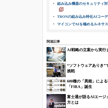
組み込み機器のセキュリティ対
TRONの組み込み特化AIコー
マイコンでAIを極めるルネサ
関連記事
AI戦略の立案から実行
“ソフトウェアありき”
挑戦
600種の「異能」によ
「FIRA」誕生
富士通が語るAIエージ
方とは