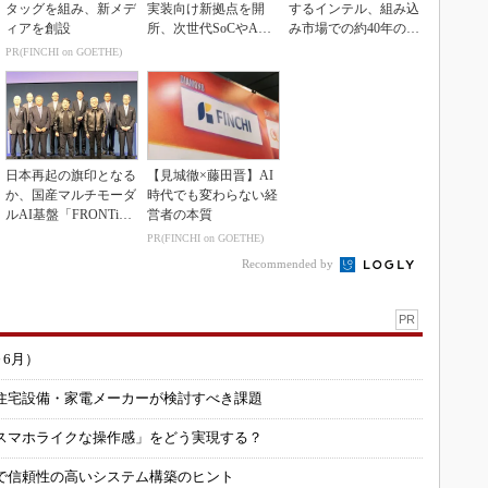
タッグを組み、新メデ
実装向け新拠点を開
するインテル、組み込
ィアを創設
所、次世代SoCやAM
み市場での約40年の実
Rデモを披露
績を生かせるか
PR(FINCHI on GOETHE)
日本再起の旗印となる
【見城徹×藤田晋】AI
か、国産マルチモーダ
時代でも変わらない経
ルAI基盤「FRONTi
営者の本質
a」が始動
PR(FINCHI on GOETHE)
Recommended by
PR
～6月）
住宅設備・家電メーカーが検討すべき課題
スマホライクな操作感」をどう実現する？
で信頼性の高いシステム構築のヒント