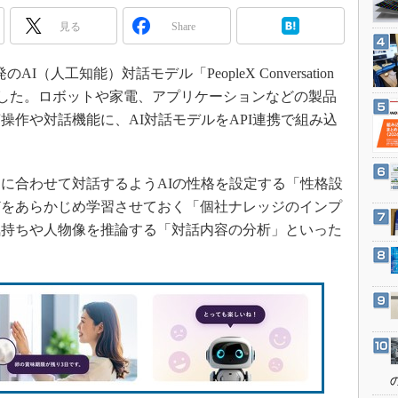
3Dプリンタ
産業オープンネット展
見る
Share
デジタルツインとCAE
S＆OP
AI（人工知能）対話モデル「PeopleX Conversation
インダストリー4.0
表した。ロボットや家電、アプリケーションなどの製品
イノベーション
操作や対話機能に、AI対話モデルをAPI連携で組み込
製造業ビッグデータ
メイドインジャパン
に合わせて対話するようAIの性格を設定する「性格設
植物工場
どをあらかじめ学習させておく「個社ナレッジのインプ
知財マネジメント
気持ちや人物像を推論する「対話内容の分析」といった
海外生産
グローバル設計・開発
制御セキュリティ
新型コロナへの対応