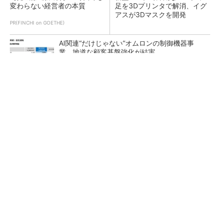
変わらない経営者の本質
足を3Dプリンタで解消、イグ
アスが3Dマスクを開発
PR(FINCHI on GOETHE)
AI関連“だけじゃない”オムロンの制御機器事
業、地道な顧客基盤強化が結実
【レベル14】生成AIを味方に、3D CADを使い
こなそう！
「取りあえずボルトで固定」は禁物 締結部設
計で押さえるべき基本