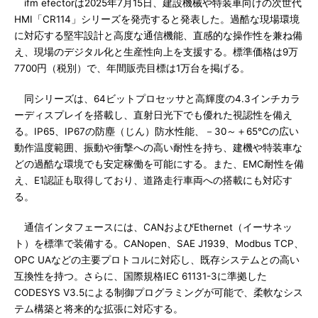
ifm efectorは2025年7月15日、建設機械や特装車向けの次世代
HMI「CR114」シリーズを発売すると発表した。過酷な現場環境
に対応する堅牢設計と高度な通信機能、直感的な操作性を兼ね備
え、現場のデジタル化と生産性向上を支援する。標準価格は9万
7700円（税別）で、年間販売目標は1万台を掲げる。
同シリーズは、64ビットプロセッサと高輝度の4.3インチカラ
ーディスプレイを搭載し、直射日光下でも優れた視認性を備え
る。IP65、IP67の防塵（じん）防水性能、－30～＋65℃の広い
動作温度範囲、振動や衝撃への高い耐性を持ち、建機や特装車な
どの過酷な環境でも安定稼働を可能にする。また、EMC耐性を備
え、E1認証も取得しており、道路走行車両への搭載にも対応す
る。
通信インタフェースには、CANおよびEthernet（イーサネッ
ト）を標準で装備する。CANopen、SAE J1939、Modbus TCP、
OPC UAなどの主要プロトコルに対応し、既存システムとの高い
互換性を持つ。さらに、国際規格IEC 61131-3に準拠した
CODESYS V3.5による制御プログラミングが可能で、柔軟なシス
テム構築と将来的な拡張に対応する。