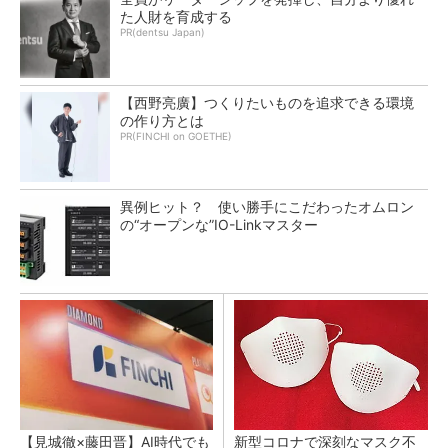
た人財を育成する
PR(dentsu Japan)
【西野亮廣】つくりたいものを追求できる環境
の作り方とは
PR(FINCHI on GOETHE)
異例ヒット？ 使い勝手にこだわったオムロン
の“オープンな”IO-Linkマスター
【見城徹×藤田晋】AI時代でも
新型コロナで深刻なマスク不