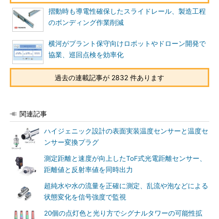
摺動時も導電性確保したスライドレール、製造工程
のボンディング作業削減
横河がプラント保守向けロボットやドローン開発で
協業、巡回点検を効率化
過去の連載記事が 2832 件あります
関連記事
ハイジェニック設計の表面実装温度センサーと温度セ
ンサー変換プラグ
測定距離と速度が向上したToF式光電距離センサー、
距離値と反射率値を同時出力
超純水や水の流量を正確に測定、乱流や泡などによる
状態変化を信号強度で監視
20個の点灯色と光り方でシグナルタワーの可能性拡