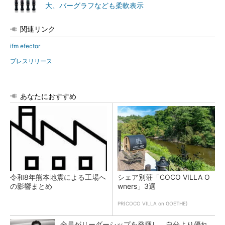
大、バーグラフなども柔軟表示
関連リンク
ifm efector
プレスリリース
あなたにおすすめ
令和8年熊本地震による工場へ
シェア別荘「COCO VILLA O
の影響まとめ
wners」3選
PR(COCO VILLA on GOETHE)
全員がリーダーシップを発揮し、自分より優れ