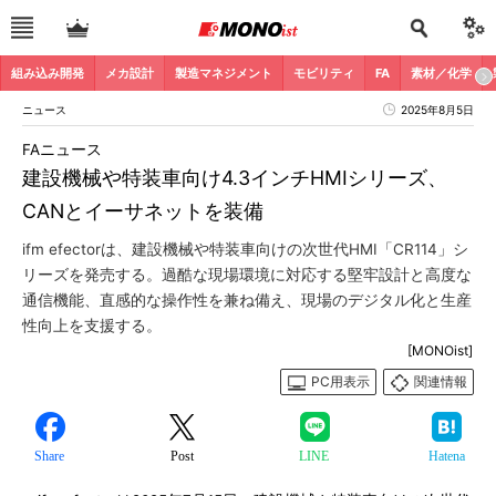
組み込み開発
メカ設計
製造マネジメント
モビリティ
FA
素材／化学
ニュース
2025年8月5日
FAニュース
建設機械や特装車向け4.3インチHMIシリーズ、
CANとイーサネットを装備
ifm efectorは、建設機械や特装車向けの次世代HMI「CR114」シ
リーズを発売する。過酷な現場環境に対応する堅牢設計と高度な
通信機能、直感的な操作性を兼ね備え、現場のデジタル化と生産
性向上を支援する。
[MONOist]
PC用表示
関連情報
Share
Post
LINE
Hatena