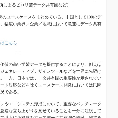
所によるピロリ菌データ共有圏など）
間のユースケースをまとめている。中国として100のデ
り、幅広い業界／企業／地域において急速にデータ共有
スはこちら
価値の高い学習データを提供することにより、例えば
むジェネレーティブデザインツールなどを世界に先駆け
る。一方、日本ではデータ共有圏の重要性が示されてい
ポート対応などを除くユースケース開発においては民間
状況である。
ンやエコシステム形成において、重要なベンチマーク
の急速な立ち上がりを見せていることを十分に注視して
まで以上に危機感を持ってデータ共有圏の検討、推進を