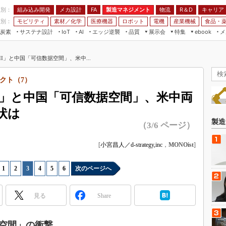
程別：
組み込み開発
メカ設計
製造マネジメント
物流
R＆D
キャリア
FA
業別：
モビリティ
素材／化学
医療機器
ロボット
電機
産業機械
食品・
炭素
サステナ設計
エッジ逆襲
品質
展示会
特集
メ
IoT
AI
ebook
伝承
組み込み開発
CEATEC
読者調査まとめ
編集後記
MII」と中国「可信数据空間」、米中...
JIMTOF
保全
メカ設計
つながるクルマ
組込み/エッジ コンピューティング
ス
 AI
製造マネジメント
5G
クト（7）
展＆IoT/5Gソリューション展
VR／AR
FA
MII」と中国「可信数据空間」、米中両
IIFES
モビリティ
フィールドサービス
状は
国際ロボット展
素材／化学
FPGA
製造
（3/6 ページ）
ジャパンモビリティショー
組み込み画像技術
TECHNO-FRONTIER
[
小宮昌人／d-strategy,inc
，
MONOist
]
組み込みモデリング
人テク展
Windows Embedded
1
|
2
|
3
|
4
|
5
|
6
次のページへ
スマート工場EXPO
車載ソフト開発
EdgeTech+
見る
Share
ISO26262
日本ものづくりワールド
無償設計ツール
AUTOMOTIVE WORLD
空間」の衝撃