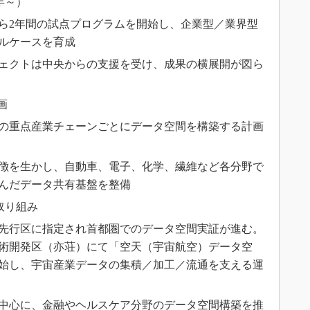
年～）
年から2年間の試点プログラムを開始し、企業型／業界型
ルケースを育成
ェクトは中央からの支援を受け、成果の横展開が図ら
画
0の重点産業チェーンごとにデータ空間を構築する計画
徴を生かし、自動車、電子、化学、繊維など各分野で
んだデータ共有基盤を整備
取り組み
先行区に指定され首都圏でのデータ空間実証が進む。
済技術開発区（亦荘）にて「空天（宇宙航空）データ空
始し、宇宙産業データの集積／加工／流通を支える運
中心に、金融やヘルスケア分野のデータ空間構築を推