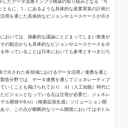
示したデータ流通インフラ構築の取り組みとなる「可
pace）」とともに、5．にあるような具体的な産業実装の計画だ
タ活用を通じた具体的なビジョンやユースケースが示さ
においては、抽象的な議論にとどまってしまい推進が
。その観点からも具体的なビジョンやユースケースを示
況を作っていることは日本においても参考とすべきだろ
画で示された各領域におけるデータ活用／連携を通じ
。製造分野では、データ連携を通じてジェネレーティブ
ていくことも掲げられており、AI（人工知能）時代に
えたビジョンとなっている点は注視が必要だ。ジェネレ
モデル開発やRAG（検索拡張生成）ソリューション開
であり、この点が横断的なツール開発においてはボトル