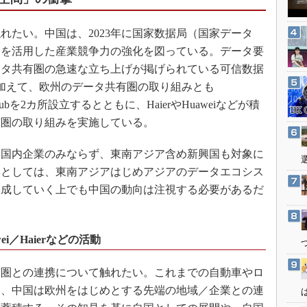
3Dプリンタ
産業オープンネット展
デジタルツインとCAE
たい。中国は、2023年に国家数据局（国家データ
S＆OP
タを活用した産業競争力の強化を図っている。データ要
データ共有圏の急速な立ち上げが掲げられている可信数据
インダストリー4.0
e）の展開に加えて、欧州のデータ共有圏の取り組みとも
イノベーション
pace）のHubを2カ所設立するとともに、HaierやHuaweiなどが積
製造業ビッグデータ
有圏の取り組みを実施している。
メイドインジャパン
国内企業のみならず、東南アジア含め新興国も対象に
植物工場
本としては、東南アジアはじめアジアのデータエコシス
知財マネジメント
形成していく上でも中国の動向は注視する必要があるだ
海外生産
グローバル設計・開発
制御セキュリティ
ei／Haierなどの活動
新型コロナへの対応
圏との連携について触れたい。これまでの自動車やロ
に、中国は欧州をはじめとする先端の地域／企業との連