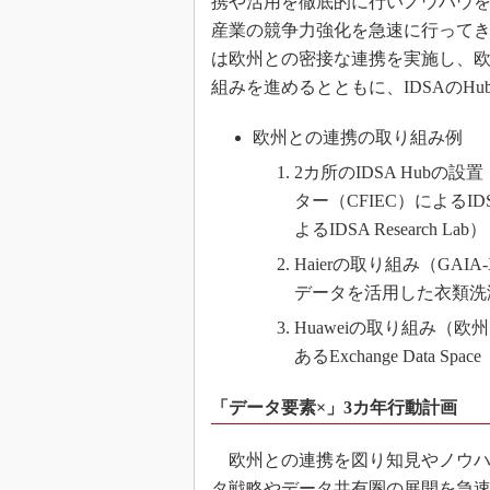
携や活用を徹底的に行いノウハウ
産業の競争力強化を急速に行って
は欧州との密接な連携を実施し、欧州の
組みを進めるとともに、IDSAのH
欧州との連携の取り組み例
2カ所のIDSA Hub
ター（CFIEC）によるIDSA
よるIDSA Research Lab）
Haierの取り組み（GA
データを活用した衣類洗
Huaweiの取り組み（
あるExchange Data Sp
「データ要素×」3カ年行動計画
欧州との連携を図り知見やノウハ
タ戦略やデータ共有圏の展開を急