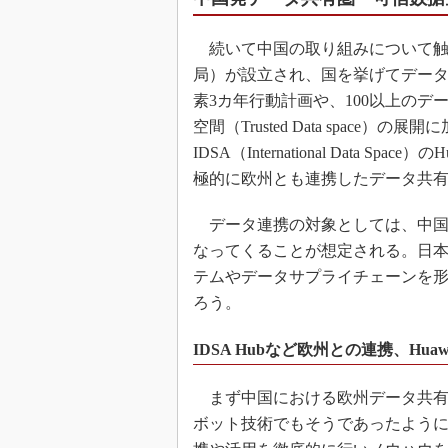
続いて中国の取り組みについて触れ
局）が設立され、国を挙げてデー
素3カ年行動計画や、100以上の
空間（Trusted Data spac
IDSA（International Data S
極的に欧州とも連携したデータ共
データ連携の対象としては、中国
なってくることが想定される。日
テムやデータサプライチェーンを
ろう。
IDSA Hubなど欧州との連携、Huaw
まず中国における欧州データ共有
ボット技術でもそうであったよう