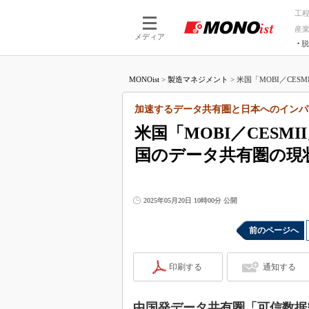
工
産
メディア
脱
つながる技術
AI×技術
MONOist
>
製造マネジメント
>
米国「MOBI／CES
つながる工場
AI×設備
つながるサービ
Physical
加速するデータ共有圏と日本へのインパ
米国「MOBI／CES
国のデータ共有圏の現
2025年05月20日 10時00分 公開
前のページへ
印刷する
通知する
中国発データ共有圏「可信数据