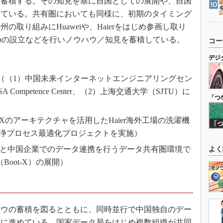
を蓄積する。その知見を基に自国としての展開や、自国
きている。共有圏においても同様に、初期のタイミング
取り組みにHuaweiや、Haierをはじめ参画し取り
ubの設立などを行いノウハウ／知見を蓄積している。
コー
デジ
の設置（（1）中国未来インターネットエンジニアリングセン
 Competence Center、（2）上海交通大学（SJTU）に
「つ
IA-Xのアーキテクチャを活用したHaier海外工場の洗濯機
浄プロセス最適化プロジェクトを実施）
欧州と中国企業でのデータ連携を行うデータ共有圏環境で
よく
ace（Boot-X）の展開）
ウの蓄積を図るとともに、同時並行で中国独自のデー
速に進めている。国家データ局をはじめ複数組織が共同