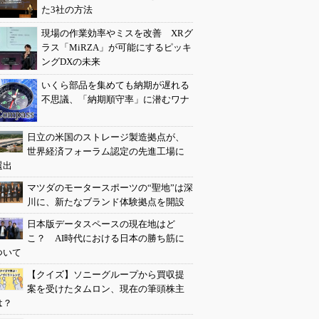
た3社の方法
現場の作業効率やミスを改善 XRグ
ラス「MiRZA」が可能にするピッキ
ングDXの未来
いくら部品を集めても納期が遅れる
不思議、「納期順守率」に潜むワナ
日立の米国のストレージ製造拠点が、
世界経済フォーラム認定の先進工場に
選出
マツダのモータースポーツの“聖地”は深
川に、新たなブランド体験拠点を開設
日本版データスペースの現在地はど
こ？ AI時代における日本の勝ち筋に
ついて
【クイズ】ソニーグループから買収提
案を受けたタムロン、現在の筆頭株主
は？