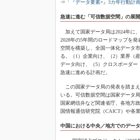
⇒「『データ要素×』3カ年行動計
急速に進む「可信数据空間」の展
加えて国家データ局は2024年に、
2028年の5年間のロードマップを発
空間を構築し、全国一体化データ
る。（1）企業向け、（2）業界（
データ向け、（5）クロスボーダー
急速に進める計画だ。
この国家データ局の発表を踏まえ
いる。可信数据空間は国家データ局
国家網信弁など関連省庁、各地方
国情報通信研究院（CAICT）や各
中国における中央／地方でのデー