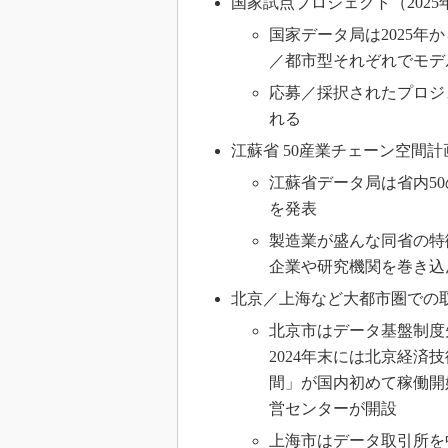
国家試点プロジェクト（2025
国家データ局は2025
／都市型それぞれでモデ
応募／採択されたプロジ
れる
江蘇省 50産業チェーン空間計
江蘇省データ局は省内5
を発表
製造業が盛んな同省の特
企業や研究機関を巻き込
北京／上海など大都市圏での
北京市はデータ基盤制度
2024年末には北京経
間」が国内初めて稼働開
営センターが開設
上海市はデータ取引所を