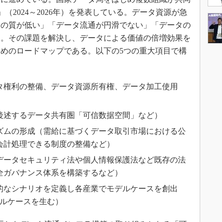
（2024～2026年）を発表している。データ資源が急
給の質が低い」「データ流通が円滑でない」「データの
る。その課題を解決し、データによる価値の倍増効果を
めのロードマップである。以下の5つの重大項目で構
タ権利の整備、データ資源所有権、データ加工使用
後述するデータ共有圏「可信数据空間」など）
ズムの形成（需給に基づくデータ取引市場における公
会計処理できる制度の整備など）
データセキュリティ法や個人情報保護法など既存の法
全ガバナンス体系を構築するなど）
的なシナリオを定義し各産業でモデルケースを創出
デルケースを生む）