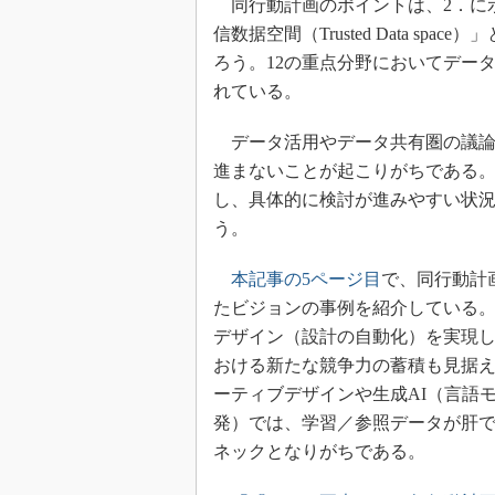
同行動計画のポイントは、2．に
信数据空間（Trusted Data s
ろう。12の重点分野においてデー
れている。
データ活用やデータ共有圏の議論
進まないことが起こりがちである
し、具体的に検討が進みやすい状
う。
本記事の5ページ目
で、同行動計
たビジョンの事例を紹介している
デザイン（設計の自動化）を実現し
おける新たな競争力の蓄積も見据
ーティブデザインや生成AI（言語
発）では、学習／参照データが肝
ネックとなりがちである。