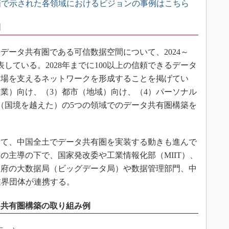
画で示された各領域におけるビジョンの事例はこちら
開
データ共有圏である可信数据空間について、2024～
表している。2028年までに100以上の信頼できるデータ
市場を支えるネットワークを形成することを掲げてい
産業）向け、（3）都市（地域）向け、（4）パーソナル
（国境を越えた）の5つの領域でのデータ共有圏構築を
て、中国全土でデータ共有圏を実装する動きも進んで
の主導の下で、国家発改委や工業情報化部（MIIT）、
政府の大数据局（ビッグデータ局）や数据管理部門、中
業界団体が連携する。
タ共有圏構築の取り組み例