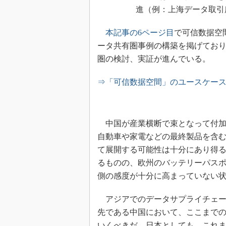
進（例：上海データ取引
本記事の6ページ目
で可信数据空
ータ共有圏事例の構築を掲げてお
圏の検討、実証が進んでいる。
⇒「可信数据空間」のユースケー
中国が産業横断で束となって付加
自動車や家電などの最終製品を含
て展開する可能性は十分にあり得
るものの、欧州のバッテリーパス
側の感度が十分に高まっていない
アジアでのデータサプライチェー
先である中国において、ここまで
いくべきだ。日本としても、これ