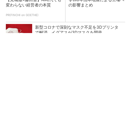
変わらない経営者の本質
の影響まとめ
PR(FINCHI on GOETHE)
新型コロナで深刻なマスク不足を3Dプリンタ
で解消、イグアスが3Dマスクを開発
【レベル14】生成AIを味方に、3D CADを使い
こなそう！
狭小な駐車場に、シャープがポールカメラ式製
品発表 市場シェア10％目指す