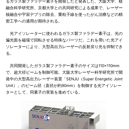
るガラス製ファラデー素子を開発したと発表した。大阪大学、核
融合科学研究所、京都大学との共同研究による成果で、レーザー
核融合や宇宙デブリの除去、重粒子線を使ったがん治療などの精
密工学への適用が期待される。
光アイソレーターに使われるガラス製ファラデー素子は、光の
偏光面を磁場で回転させる特殊なパーツだ。これを用いた光アイ
ソレーターにより、大型高出力レーザーの反射戻り光を抑制でき
る。
共同開発したガラス製ファラデー素子のサイズは110×110mm
で、超大径ビームを制御可能。大阪大学レーザー科学研究所で開
発中の大型高出力レーザー装置「SENJU（Super Energetic Joint
Unit）」のビーム径（直径が約90mm）を制御する光アイソレー
ターとして、同素子の実装を進めている。