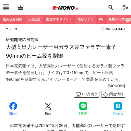
組み込み開発
メカ設計
製造マネジメント
モビリティ
FA
素材／化学
ニュース
2025年4月4日
研究開発の最前線
大型高出力レーザー用ガラス製ファラデー素子
90mmのビーム径を制御
日本電気硝子は、大型高出力レーザーで使用するガラス製ファラ
デー素子を開発した。サイズは110×110mmで、ビーム径約
Φ90mmを制御する光アイソレーターとして実装を進めている。
[MONOist]
PC用表示
関連情報
Share
Post
LINE
Hatena
日本電気硝子は2025年3月26日、大型高出力レーザーで使用す