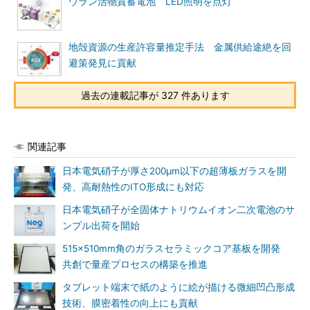
ウラン活物質蓄電池 LED照明を点灯
地殻資源の生産許容量推定手法 金属供給途絶を回
避策発見に貢献
過去の連載記事が 327 件あります
関連記事
日本電気硝子が厚さ200μm以下の超薄板ガラスを開
発、高耐熱性のITO形成にも対応
日本電気硝子が全固体ナトリウムイオン二次電池のサ
ンプル出荷を開始
515×510mm角のガラスセラミックコア基板を開発
共創で量産プロセスの構築を推進
タブレット端末で紙のように絵が描ける微細凹凸形成
技術、膜密着性の向上にも貢献