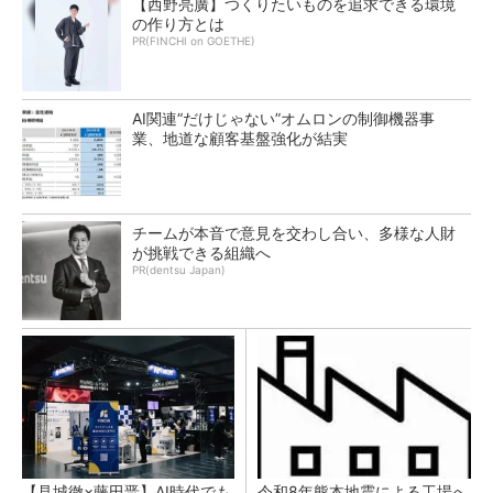
【西野亮廣】つくりたいものを追求できる環境
の作り方とは
PR(FINCHI on GOETHE)
AI関連“だけじゃない”オムロンの制御機器事
業、地道な顧客基盤強化が結実
チームが本音で意見を交わし合い、多様な人財
が挑戦できる組織へ
PR(dentsu Japan)
【見城徹×藤田晋】AI時代でも
令和8年熊本地震による工場へ