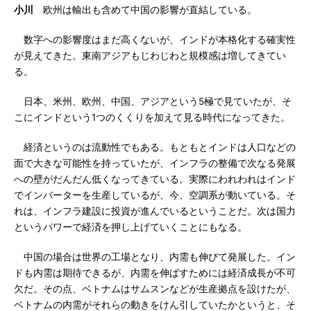
小川
欧州は輸出も含めて中国の影響が直結している。
数字への影響度はまだ高くないが、インドが本格化する確実性
が見えてきた。東南アジアもじわじわと規模感は増してきてい
る。
日本、米州、欧州、中国、アジアという5極で見ていたが、そ
こにインドという1つのくくりを加えて見る時代になってきた。
経済というのは流動性でもある。もともとインドは人口などの
面で大きな可能性を持っていたが、インフラの整備で次なる発展
への壁がだんだん低くなってきている。実際にわれわれはインド
でインバーターを生産しているが、今、空調系が動いている。そ
れは、インフラ建設に投資が進んでいるということだ。次は国力
というパワーで経済を押し上げていくことにもなる。
中国の場合は世界の工場となり、内需も伸びて発展した。イン
ドも内需は期待できるが、内需を伸ばすためには経済成長が不可
欠だ。その点、ベトナムはサムスンなどが生産拠点を設けたが、
ベトナムの内需がそれらの動きをけん引していたかというと、そ