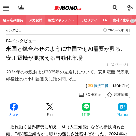
組み込み開発
メカ設計
製造マネジメント
モビリティ
FA
素材／化学
インタビュー
2025年2月13日
FAインタビュー
米国と鏡合わせのように中国でもAI需要が興る、
安川電機が見据える自動化市場
（1/2 ページ）
2024年の状況および2025年の見通しについて、安川電機 代表取
締役社長の小川昌寛氏に話を聞いた。
[
長沢正博
，MONOist]
PC用表示
関連情報
Share
Post
LINE
Hatena
揺れ動く世界情勢に加え、AI（人工知能）などの新技術も台
頭。FA関連企業もかじ取りの難しさは増すばかりだ。2024年の