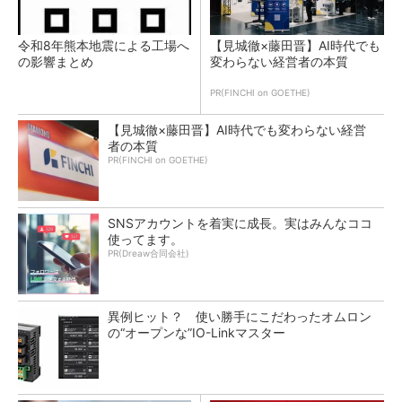
令和8年熊本地震による工場へ
【見城徹×藤田晋】AI時代でも
の影響まとめ
変わらない経営者の本質
PR(FINCHI on GOETHE)
【見城徹×藤田晋】AI時代でも変わらない経営
者の本質
PR(FINCHI on GOETHE)
SNSアカウントを着実に成長。実はみんなココ
使ってます。
PR(Dreaw合同会社)
異例ヒット？ 使い勝手にこだわったオムロン
の“オープンな”IO-Linkマスター