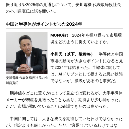
振り返りや2025年の見通しについて、安川電機 代表取締役社長
の小川昌寛氏に話を聞いた。
中国と半導体がポイントだった2024年
MONOist
2024年を振り返って市場環
境をどのように捉えていますか。
小川氏（以下、敬称略）
半導体と中国
市場の動向が大きなポイントになると見
て2024年は始まった。半導体に関して
は、AIドリブンとして捉えると悪い状態
安川電機 代表取締役社長の小
ではないが、濃淡があるのも事実だ。
川昌寛氏
期待値をどこに置くかによって見立ては変わるが、大手半導体
メーカーが増産を見送ったこともあり、期待より少し弱かった。
ただ、市場が動いていることは確認できたのは良かった。
中国に関しては、大きな成長を期待していたわけではなかった
が、想定よりも厳しかった。ただ、“衰退”しているわけではな