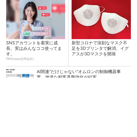
SNSアカウントを着実に成
新型コロナで深刻なマスク不
長。実はみんなココ使ってま
足を3Dプリンタで解消、イグ
す。
アスが3Dマスクを開発
PR(Dreaw合同会社)
AI関連“だけじゃない”オムロンの制御機器事
業、地道な顧客基盤強化が結実
【レベル14】生成AIを味方に、3D CADを使い
こなそう！
「取りあえずボルトで固定」は禁物 締結部設