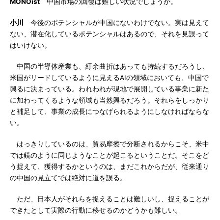
MONOist
中国市場の回復は難しい状況でしょうか。
小川
今後のポテンシャルが中国にないわけでない。実は見えて
ない、潜在化しているポテンシャルはあるので、それを見誤って
はいけない。
中国の半導体産業も、紆余曲折はあっても持続するだろうし、
米国がリードしているように見えるAIの領域においても、中国で
興るに決まっている。われわれが現地で展開している事業に新た
に加わってくるような領域も当然興るだろう。それらをしっかり
と補足して、事業の成長につなげられるようにしなければならな
い。
はっきりしているのは、貿易摩擦で分断されるからこそ、米中
では鏡のように同じようなことが起こるということだ。そこをど
う捉えて、獲得するかというのは、まだこれからだが、従来通り
の中国の見立てでは絶対に道を誤る。
ただ、日本人がそれらを捉えることは難しいし、捉えることが
できたとして実際の行動に移せるのかどうかも難しい。