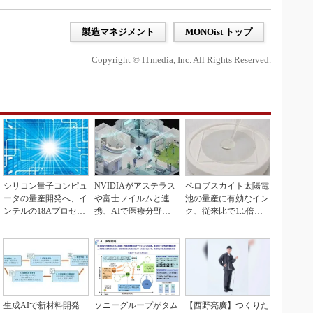
製造マネジメント
MONOist トップ
Copyright © ITmedia, Inc. All Rights Reserved.
シリコン量子コンピュ
NVIDIAがアステラス
ペロブスカイト太陽電
ータの量産開発へ、イ
や富士フイルムと連
池の量産に有効なイン
ンテルの18Aプロセス
携、AIで医療分野支
ク、従来比で1.5倍の
を活用
援へ
性能向上
生成AIで新材料開発
ソニーグループがタム
【西野亮廣】つくりた