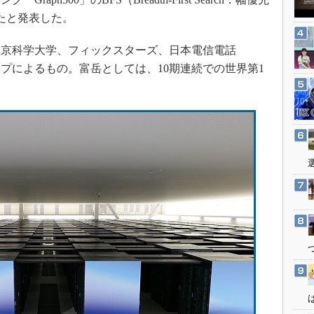
3Dプリンタ
産業オープンネット展
たと発表した。
デジタルツインとCAE
S＆OP
京科学大学、フィックスターズ、日本電信電話
ープによるもの。富岳としては、10期連続での世界第1
インダストリー4.0
イノベーション
製造業ビッグデータ
メイドインジャパン
植物工場
知財マネジメント
海外生産
グローバル設計・開発
制御セキュリティ
新型コロナへの対応