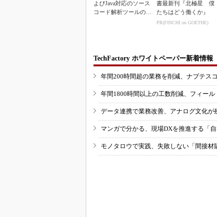
よびJava対応のソース
書最新刊『北極星 僕
コード解析ツールの資
たちはどう働くか』
産を取得
PR(FINCHI on GOETHE)
TechFactory ホワイトペーパー新着情報
年間200時間超の業務を削減、ナブテス
年間1800時間以上の工数削減、フィー
データ連携で業務改善、アナログ文化が
マンガで分かる、現場DXを推進する「
モノタロウで実践、失敗しない「間接材