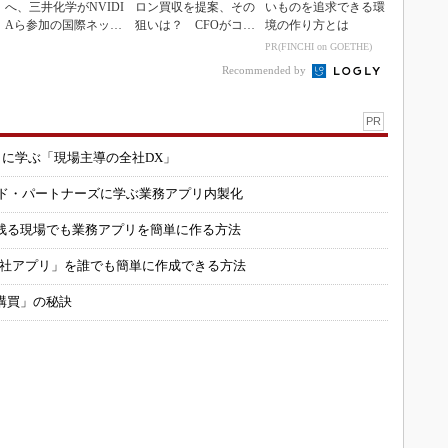
へ、三井化学がNVIDI
ロン買収を提案、その
いものを追求できる環
Aら参加の国際ネット
狙いは？ CFOがコメ
境の作り方とは
ワークに参画
ント
PR(FINCHI on GOETHE)
Recommended by
PR
コに学ぶ「現場主導の全社DX」
ルド・パートナーズに学ぶ業務アプリ内製化
残る現場でも業務アプリを簡単に作る方法
自社アプリ」を誰でも簡単に作成できる方法
購買」の秘訣