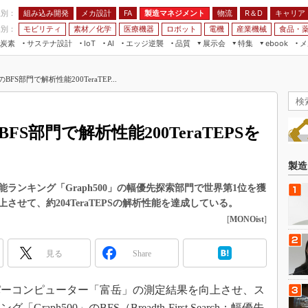
程別：
組み込み開発
メカ設計
製造マネジメント
物流
R＆D
キャリア
FA
業別：
モビリティ
素材／化学
医療機器
ロボット
電機
産業機械
食品・
炭素
サステナ設計
エッジ逆襲
品質
展示会
特集
メ
IoT
AI
ebook
伝承
組み込み開発
CEATEC
読者調査まとめ
編集後記
BFS部門で解析性能200TeraTEP...
JIMTOF
保全
メカ設計
つながるクルマ
組込み/エッジ コンピューティング
ス
 AI
製造マネジメント
5G
展＆IoT/5Gソリューション展
VR／AR
FA
BFS部門で解析性能200TeraTEPSを
IIFES
モビリティ
フィールドサービス
国際ロボット展
素材／化学
FPGA
製造
ジャパンモビリティショー
組み込み画像技術
ランキング「Graph500」の幅優先探索部門で世界第1位を獲
TECHNO-FRONTIER
せて、約204TeraTEPSの解析性能を達成している。
組み込みモデリング
人テク展
[
MONOist
]
Windows Embedded
スマート工場EXPO
車載ソフト開発
見る
Share
EdgeTech+
ISO26262
日本ものづくりワールド
ーパーコンピューター「富岳」の測定結果を向上させ、ス
無償設計ツール
AUTOMOTIVE WORLD
ph500」のBFS（Breadth-First Search：幅優先