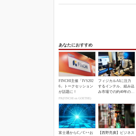
あなたにおすすめ
FINCHI主催「IVS202
フィジカルAIに注力
6」トークセッション
するインテル、組み込
が話題に！
み市場での約40年の実
績を生かせるか
PR(FINCHI on GOETHE)
富士通からC／C++お
【西野亮廣】ビジネス