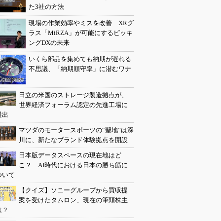
た3社の方法
現場の作業効率やミスを改善 XRグ
ラス「MiRZA」が可能にするピッキ
ングDXの未来
いくら部品を集めても納期が遅れる
不思議、「納期順守率」に潜むワナ
日立の米国のストレージ製造拠点が、
世界経済フォーラム認定の先進工場に
選出
マツダのモータースポーツの“聖地”は深
川に、新たなブランド体験拠点を開設
日本版データスペースの現在地はど
こ？ AI時代における日本の勝ち筋に
ついて
【クイズ】ソニーグループから買収提
案を受けたタムロン、現在の筆頭株主
は？