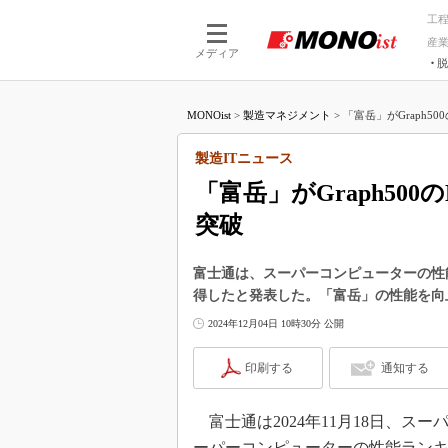
工
産
メディア
脱
つながる技術
AI×技術
MONOist
>
製造マネジメント
>
「富岳」がGraph500の
つながる工場
AI×設備
つながるサービ
Physical
製造ITニュース
「富岳」がGraph500の
突破
富士通は、スーパーコンピューターの性能
得したと発表した。「富岳」の性能を向上さ
2024年12月04日 10時30分 公開
印刷する
通知する
富士通は2024年11月18日、ス
ーパーコンピューターの性能ランキング「Gra