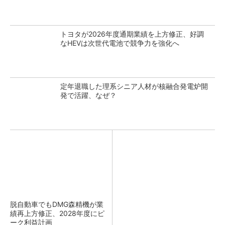
トヨタが2026年度通期業績を上方修正、好調
なHEVは次世代電池で競争力を強化へ
定年退職した理系シニア人材が核融合発電炉開
発で活躍、なぜ？
脱自動車でもDMG森精機が業
績再上方修正、2028年度にピ
ーク利益計画