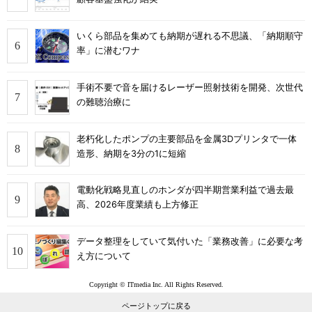
いくら部品を集めても納期が遅れる不思議、「納期順守
率」に潜むワナ
手術不要で音を届けるレーザー照射技術を開発、次世代
の難聴治療に
老朽化したポンプの主要部品を金属3Dプリンタで一体
造形、納期を3分の1に短縮
電動化戦略見直しのホンダが四半期営業利益で過去最
高、2026年度業績も上方修正
データ整理をしていて気付いた「業務改善」に必要な考
え方について
Copyright © ITmedia Inc. All Rights Reserved.
ページトップに戻る