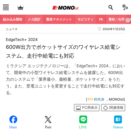
組み込み開発
メカ設計
製造マネジメント
モビリティ
FA
素材／化学
ニュース
2024年11月25日
EdgeTech+ 2024
600W出力でポケットサイズのワイヤレス給電シ
ステム、走行中給電にも対応
ミラクシア エッジテクノロジーは、「EdgeTech+ 2024」におい
て、開発中の小型ワイヤレス給電システムを披露した。600W出
力のシステムで「業界最小、最軽量、ポケットサイズ」をうた
う。また、受電ユニットを変更することで走行中給電にも対応す
る。
[
朴尚洙
，MONOist]
PC用表示
関連情報
Share
Post
LINE
Hatena