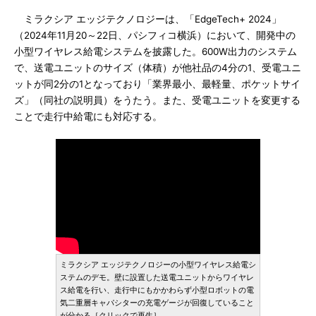
ミラクシア エッジテクノロジーは、「EdgeTech+ 2024」
（2024年11月20～22日、パシフィコ横浜）において、開発中の
小型ワイヤレス給電システムを披露した。600W出力のシステム
で、送電ユニットのサイズ（体積）が他社品の4分の1、受電ユニ
ットが同2分の1となっており「業界最小、最軽量、ポケットサイ
ズ」（同社の説明員）をうたう。また、受電ユニットを変更する
ことで走行中給電にも対応する。
ミラクシア エッジテクノロジーの小型ワイヤレス給電シ
ステムのデモ。壁に設置した送電ユニットからワイヤレ
ス給電を行い、走行中にもかかわらず小型ロボットの電
気二重層キャパシターの充電ゲージが回復していること
が分かる［クリックで再生］