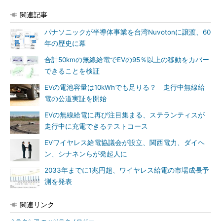
関連記事
パナソニックが半導体事業を台湾Nuvotonに譲渡、60
年の歴史に幕
合計50kmの無線給電でEVの95％以上の移動をカバー
できることを検証
EVの電池容量は10kWhでも足りる？ 走行中無線給
電の公道実証を開始
EVの無線給電に再び注目集まる、ステランティスが
走行中に充電できるテストコース
EVワイヤレス給電協議会が設立、関西電力、ダイヘ
ン、シナネンらが発起人に
2033年までに1兆円超、ワイヤレス給電の市場成長予
測を発表
関連リンク