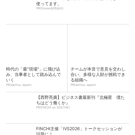
使ってます。
PR(Dreaw合同会社)
時代の「最"現場"」に飛び込
チームが本音で意見を交わし
み、当事者として踏み込んで
合い、多様な人財が挑戦でき
いく
る組織へ
PR(dentsu Japan)
PR(dentsu Japan)
【西野亮廣】ビジネス書最新刊『北極星 僕た
ちはどう働くか』
PR(FINCHI on GOETHE)
FINCHI主催「IVS2026」トークセッションが
話題に！