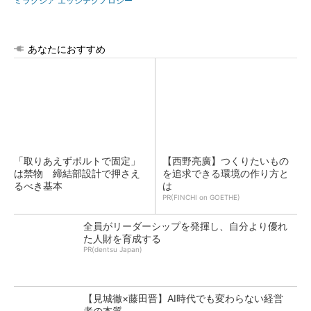
ミラクシア エッジテクノロジー
あなたにおすすめ
「取りあえずボルトで固定」
【西野亮廣】つくりたいもの
は禁物 締結部設計で押さえ
を追求できる環境の作り方と
るべき基本
は
PR(FINCHI on GOETHE)
全員がリーダーシップを発揮し、自分より優れ
た人財を育成する
PR(dentsu Japan)
【見城徹×藤田晋】AI時代でも変わらない経営
者の本質