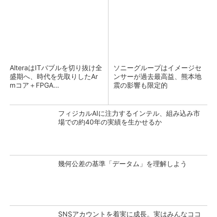
AlteraはITバブルを切り抜け全
ソニーグループはイメージセ
盛期へ、時代を先取りしたAr
ンサーが過去最高益、熊本地
mコア＋FPGA...
震の影響も限定的
フィジカルAIに注力するインテル、組み込み市
場での約40年の実績を生かせるか
幾何公差の基準「データム」を理解しよう
SNSアカウントを着実に成長。実はみんなココ