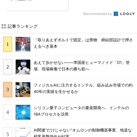
Recommended by
記事ランキング
「取りあえずボルトで固定」は禁物 締結部設計で押さ
えるべき基本
あえて歩かせない――準国産ヒューマノイド「D1」登
場、現場稼働で日本の勝ち筋へ
フィジカルAIに注力するインテル、組み込み市場での約
40年の実績を生かせるか
シリコン量子コンピュータの量産開発へ、インテルの
18Aプロセスを活用
AI関連“だけじゃない”オムロンの制御機器事業、地道な
顧客基盤強化が結実