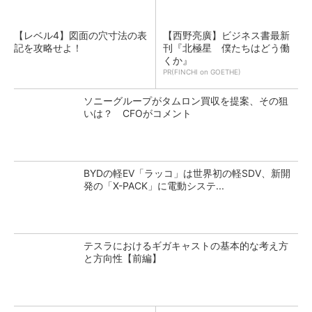
【レベル4】図面の穴寸法の表
【西野亮廣】ビジネス書最新
記を攻略せよ！
刊『北極星 僕たちはどう働
くか』
PR(FINCHI on GOETHE)
ソニーグループがタムロン買収を提案、その狙
いは？ CFOがコメント
BYDの軽EV「ラッコ」は世界初の軽SDV、新開
発の「X-PACK」に電動システ...
テスラにおけるギガキャストの基本的な考え方
と方向性【前編】