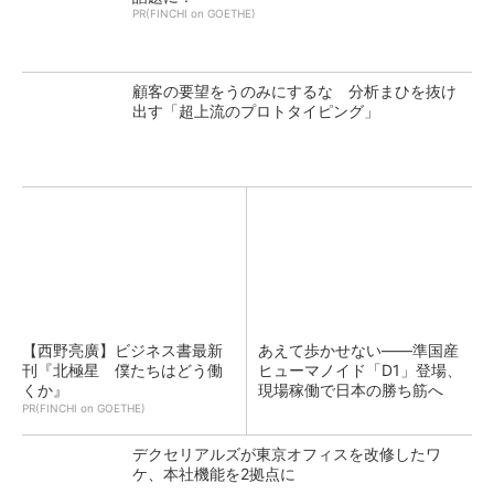
PR(FINCHI on GOETHE)
顧客の要望をうのみにするな 分析まひを抜け
出す「超上流のプロトタイピング」
【西野亮廣】ビジネス書最新
あえて歩かせない――準国産
刊『北極星 僕たちはどう働
ヒューマノイド「D1」登場、
くか』
現場稼働で日本の勝ち筋へ
PR(FINCHI on GOETHE)
デクセリアルズが東京オフィスを改修したワ
ケ、本社機能を2拠点に