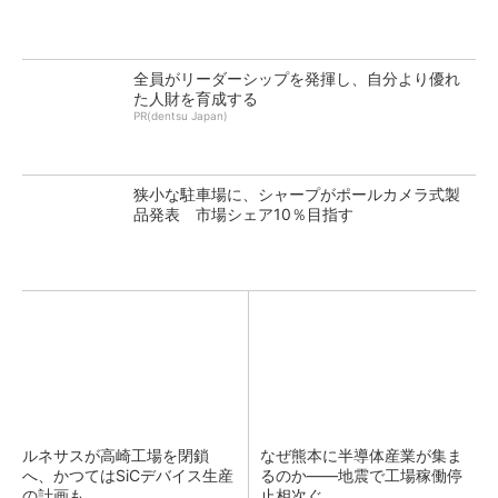
全員がリーダーシップを発揮し、自分より優れ
た人財を育成する
PR(dentsu Japan)
狭小な駐車場に、シャープがポールカメラ式製
品発表 市場シェア10％目指す
ルネサスが高崎工場を閉鎖
なぜ熊本に半導体産業が集ま
へ、かつてはSiCデバイス生産
るのか――地震で工場稼働停
の計画も
止相次ぐ