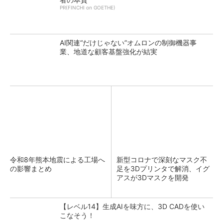
PR(FINCHI on GOETHE)
AI関連“だけじゃない”オムロンの制御機器事
業、地道な顧客基盤強化が結実
令和8年熊本地震による工場へ
新型コロナで深刻なマスク不
の影響まとめ
足を3Dプリンタで解消、イグ
アスが3Dマスクを開発
【レベル14】生成AIを味方に、3D CADを使い
こなそう！