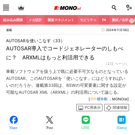
組み込み開発
メカ設計
製造マネジメント
モビリティ
FA
素材／化学
連載
2024年11月18日
AUTOSARを使いこなす（33）
AUTOSAR導入でコードジェネレーターのしもべ
に？ ARXMLはもっと利活用できる
（2/3 ページ）
車載ソフトウェアを扱う上で既に必要不可欠なものとなっている
AUTOSAR。このAUTOSARを「使いこなす」にはどうすればい
いのだろうか。連載第33回は、BSWの可変要素に関する設定が
可能なAUTOSAR XML（ARXML）の利活用について論じる。
[
櫻井剛
，MONOist]
PC用表示
関連情報
Share
Post
LINE
Hatena