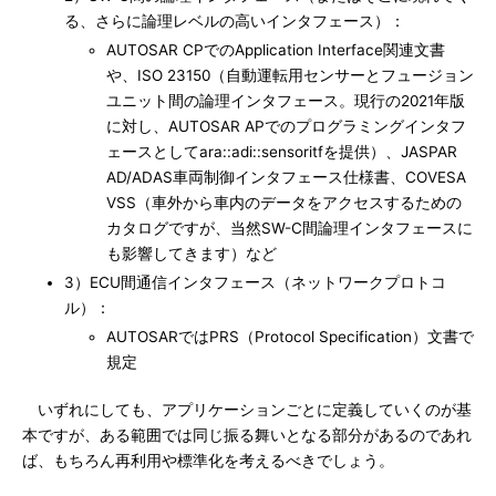
る、さらに論理レベルの高いインタフェース）：
AUTOSAR CPでのApplication Interface関連文書
や、ISO 23150（自動運転用センサーとフュージョン
ユニット間の論理インタフェース。現行の2021年版
に対し、AUTOSAR APでのプログラミングインタフ
ェースとしてara::adi::sensoritfを提供）、JASPAR
AD/ADAS車両制御インタフェース仕様書、COVESA
VSS（車外から車内のデータをアクセスするための
カタログですが、当然SW-C間論理インタフェースに
も影響してきます）など
3）ECU間通信インタフェース（ネットワークプロトコ
ル）：
AUTOSARではPRS（Protocol Specification）文書で
規定
いずれにしても、アプリケーションごとに定義していくのが基
本ですが、ある範囲では同じ振る舞いとなる部分があるのであれ
ば、もちろん再利用や標準化を考えるべきでしょう。