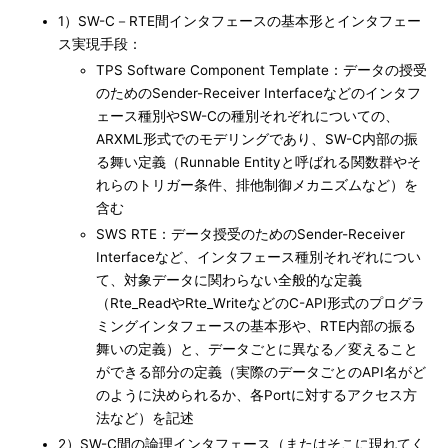
1）SW-C－RTE間インタフェースの基本形とインタフェー
ス実現手段：
TPS Software Component Template：データの授受
のためのSender-Receiver Interfaceなどのインタフ
ェース種別やSW-Cの種別それぞれについての、
ARXML形式でのモデリングであり、SW-C内部の振
る舞い定義（Runnable Entityと呼ばれる関数群やそ
れらのトリガー条件、排他制御メカニズムなど）を
含む
SWS RTE：データ授受のためのSender-Receiver
Interfaceなど、インタフェース種別それぞれについ
て、対象データに関わらない全般的な定義
（Rte_ReadやRte_WriteなどのC-API形式のプログラ
ミングインタフェースの基本形や、RTE内部の振る
舞いの定義）と、データごとに異なる／変えること
ができる部分の定義（実際のデータごとのAPI名がど
のように決められるか、各Portに対するアクセス方
法など）を記述
2）SW-C間の論理インタフェース（またはそこに現れてく