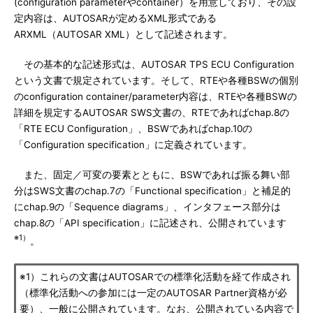
(configuration parameterやcontainer）を用意しており、その設
定内容は、AUTOSARが定めるXML形式である
ARXML（AUTOSAR XML）として記述されます。
その基本的な記述形式は、AUTOSAR TPS ECU Configuration
という文書で規定されています。そして、RTEや各種BSWの個別
のconfiguration container/parameter内容は、RTEや各種BSWの
詳細を規定するAUTOSAR SWS文書の、RTEであればchap.8の
「RTE ECU Configuration」、BSWであればchap.10の
「Configuration specification」に定義されています。
また、固定／可変の要素とともに、BSWであれば振る舞い部
分はSWS文書のchap.7の「Functional specification」と補足的
にchap.9の「Sequence diagrams」、インタフェース部分は
chap.8の「API specification」に記述され、公開されています
※1）
。
※1）これらの文書はAUTOSARでの標準化活動を経て作成され
（標準化活動への参加には一定のAUTOSAR Partner資格が必
要）、一般に公開されています。なお、公開されている内容で