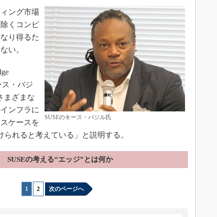
ィング市場
を除くコンピ
になり得るた
もない。
dge
るキース・バジ
でさまざまな
のインフラに
SUSEのキース・バジル氏
ースケースを
けられると考えている」と説明する。
SUSEの考える“エッジ”とは何か
1
|
2
次のページへ