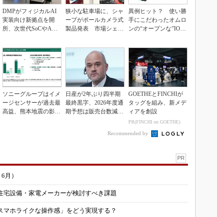
DMPがフィジカルAI
狭小な駐車場に、シャ
異例ヒット？ 使い勝
実装向け新拠点を開
ープがポールカメラ式
手にこだわったオムロ
所、次世代SoCやAM
製品発表 市場シェア
ンの“オープンな”IO-L
Rデモを披露
10％目指す
inkマスター
ソニーグループはイメ
日産が2年ぶり四半期
GOETHEとFINCHIが
ージセンサーが過去最
最終黒字、2026年度通
タッグを組み、新メデ
高益、熊本地震の影響
期予想は販売台数減も
ィアを創設
も限定的
連結業績は維持
PR(FINCHI on GOETHE)
Recommended by
PR
～6月）
住宅設備・家電メーカーが検討すべき課題
スマホライクな操作感」をどう実現する？