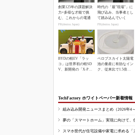
創業125年の課題解決
時代の「最"現場"」に
力×多様な才能で挑
飛び込み、当事者とし
む、これからの電通
て踏み込んでいく
PR(dentsu Japan)
PR(dentsu Japan)
BYDの軽EV「ラッ
ペロブスカイト太陽電
コ」は世界初の軽SD
池の量産に有効なイン
V、新開発の「X-PAC
ク、従来比で1.5倍の
K」に電動システ...
性能向上
TechFactory ホワイトペーパー新着情報
組み込み開発ニュースまとめ（2026年4
夢の「スマートホーム」実現に向けて、
スマホ世代が住宅設備や家電に求める「