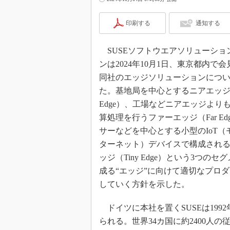
印刷する
通知する
SUSEソフトウエアソリューショ
ンは2024年10月1日、東京都内で
同社のエッジソリューションにつ
た。基地局を中心とするニアエッジ（
Edge）、工場などニアエッジより
算処理を行うファーエッジ（Far Ed
サーなどを中心とする小型のIoT（
ターネット）デバイスで構成され
ッジ（Tiny Edge）という3つのセ
成る“エッジ”に向けて適切なプロ
していく方針を示した。
ドイツに本社を置くSUSEは199
られる。世界34カ国に約2400人の