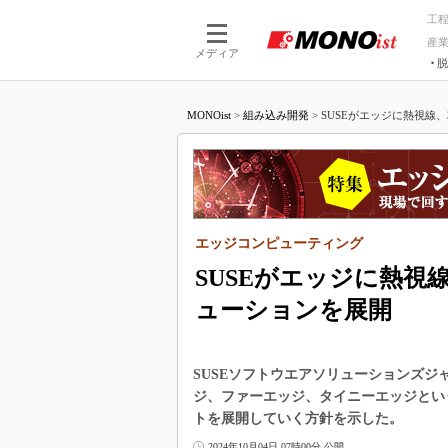
工
産
メディア
脱
つながる技術
AI×技術
MONOist
>
組み込み開発
>
SUSEがエッジに熱視線、
つながる工場
AI×設備
つながるサービ
Physical
エッジコンピューティング
SUSEがエッジに熱視
ューションを展開
SUSEソフトウエアソリューションズ
ジ、ファーエッジ、タイニーエッジとい
トを展開していく方針を示した。
2024年10月04日 07時00分 公開