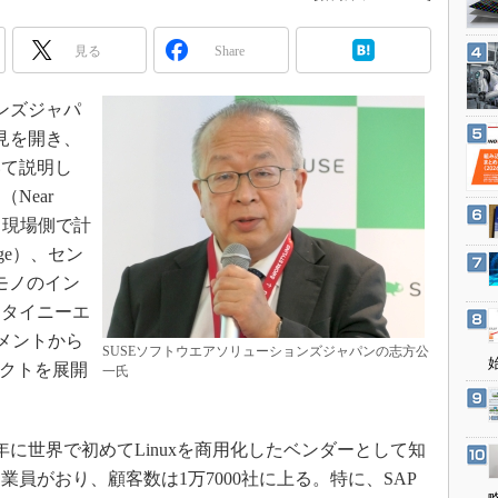
3Dプリンタ
産業オープンネット展
デジタルツインとCAE
見る
Share
S＆OP
ンズジャパ
インダストリー4.0
会見を開き、
イノベーション
いて説明し
製造業ビッグデータ
Near
メイドインジャパン
も現場側で計
植物工場
ge）、セン
モノのイン
知財マネジメント
るタイニーエ
海外生産
グメントから
SUSEソフトウエアソリューションズジャパンの志方公
グローバル設計・開発
ダクトを展開
一氏
制御セキュリティ
新型コロナへの対応
2年に世界で初めてLinuxを商用化したベンダーとして知
従業員がおり、顧客数は1万7000社に上る。特に、SAP