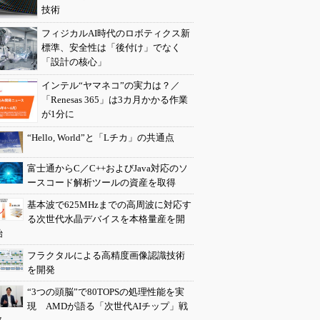
技術
フィジカルAI時代のロボティクス新
標準、安全性は「後付け」でなく
「設計の核心」
インテル“ヤマネコ”の実力は？／
「Renesas 365」は3カ月かかる作業
が1分に
“Hello, World”と「Lチカ」の共通点
富士通からC／C++およびJava対応のソ
ースコード解析ツールの資産を取得
基本波で625MHzまでの高周波に対応す
る次世代水晶デバイスを本格量産を開
始
フラクタルによる高精度画像認識技術
を開発
“3つの頭脳”で80TOPSの処理性能を実
現 AMDが語る「次世代AIチップ」戦