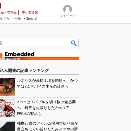
薬品・衣料品
中小製造業
マイページ
ルマガ
告知
Special
込み開発の記事ランキング
ルネサスが高崎工場を閉鎖へ、かつ
てはSiCデバイス生産の計画も
AlteraはITバブルを切り抜け全盛期
へ、時代を先取りしたArmコア＋
FPGAの製品も
強度20倍のフィルム採用で折り目が
目立ちにくい折りたたみスマホの新