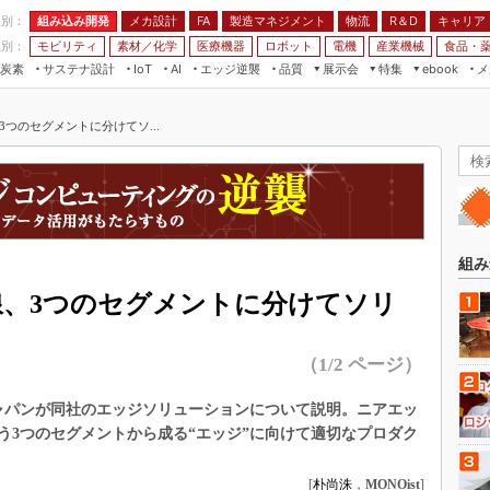
程別：
組み込み開発
メカ設計
製造マネジメント
物流
R＆D
キャリア
FA
業別：
モビリティ
素材／化学
医療機器
ロボット
電機
産業機械
食品・
炭素
サステナ設計
エッジ逆襲
品質
展示会
特集
メ
IoT
AI
ebook
伝承
組み込み開発
CEATEC
読者調査まとめ
編集後記
3つのセグメントに分けてソ...
JIMTOF
保全
メカ設計
つながるクルマ
組込み/エッジ コンピューティング
ス
 AI
製造マネジメント
5G
展＆IoT/5Gソリューション展
VR／AR
FA
IIFES
モビリティ
フィールドサービス
国際ロボット展
素材／化学
FPGA
組み
ジャパンモビリティショー
組み込み画像技術
線、3つのセグメントに分けてソリ
TECHNO-FRONTIER
組み込みモデリング
人テク展
（1/2 ページ）
Windows Embedded
スマート工場EXPO
車載ソフト開発
ジャパンが同社のエッジソリューションについて説明。ニアエッ
EdgeTech+
ISO26262
う3つのセグメントから成る“エッジ”に向けて適切なプロダク
日本ものづくりワールド
無償設計ツール
AUTOMOTIVE WORLD
[
朴尚洙
，
MONOist
]