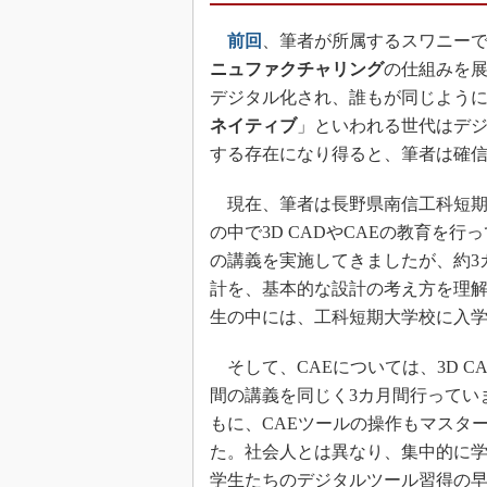
前回
、筆者が所属するスワニー
ニュファクチャリング
の仕組みを
デジタル化され、誰もが同じよう
ネイティブ
」といわれる世代はデ
する存在になり得ると、筆者は確
現在、筆者は長野県南信工科短期
の中で3D CADやCAEの教育を行
の講義を実施してきましたが、約3
計を、基本的な設計の考え方を理解し
生の中には、工科短期大学校に入学
そして、CAEについては、3D C
間の講義を同じく3カ月間行ってい
もに、CAEツールの操作もマスタ
た。社会人とは異なり、集中的に
学生たちのデジタルツール習得の