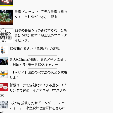
量産プロセスで、完璧な量産（組み
立て）と検査ができない理由
顧客の要望をうのみにするな 分析
まひを抜け出す「超上流のプロトタ
イピング」
3D技術が変えた「靴選び」の常識
最大0.03mmの精度、黒色／光沢素材に
も対応する4モード3Dスキャナー
【レベル4】図面の穴寸法の表記を攻略
せよ！
新型コロナで深刻なマスク不足を3Dプ
リンタで解消、イグアスが3Dマスクを
開発
6枚刃を搭載した新「ラムダッシュ パー
ムイン」 小型設計と意匠性をさらに