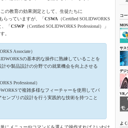
この教育の効果測定として、生徒たちに
コー
してもらっていますが、「
CSWA
（Certified SOLIDWORKS
MO
者と、「
CSWP
（Certified SOLIDWORKS Professional）」
ます。
サス
WORKS Associate）
LIDWORKSの基本的な操作に熟練していることを
設計や製品設計の分野での就業機会を向上させる
デジ
ORKS Professional）
IDWORKSで複雑多様なフィーチャーを使用してパ
VR
アセンブリの設計を行う実践的な技術を持つこと
よく
単にメニューやコマンドを選んで操作すればよいわけ