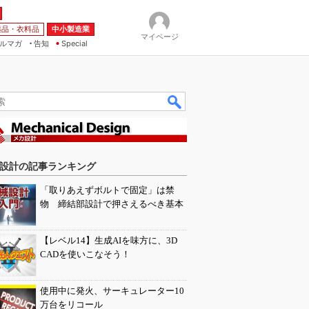
薬品・衣料品
中小製造業
マイページ
ルマガ
告知
Special
設計の記事ランキング
「取りあえずボルトで固定」は禁
物 締結部設計で押さえるべき基本
【レベル14】生成AIを味方に、3D
CADを使いこなそう！
使用中に発火、サーキュレーター10
万台をリコール