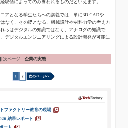
は経験値によってのみ養われるものだといえます。
アとなる学生たちへの講義では、単に3D CADや
ではなく、その礎となる、機械設計や材料力学の考え方
これらはデジタルの知識ではなく、アナログの知識で
そ、デジタルエンジニアリングによる設計開発が可能に
次ページ
企業の実態
→
1
|
2
次のページへ
トファクトリー教育の現場
026 結果レポート
レポート