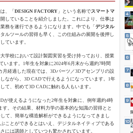
3Dプリンタ
産業オープンネット展
では、「
DESIGN FACTORY
」という名称で
スマートマ
デジタルツインとCAE
展開していることを紹介しました。これにより、仕事は
S＆OP
に業務を遂行できるようになります。中でも「
デジタル
インダストリー4.0
ジタルツールの習得も早く、この仕組みの展開を後押し
イノベーション
信しています。
製造業ビッグデータ
大学校において設計製図実習を受け持っており、授業
メイドインジャパン
っています。1年生を対象に2024年6月末から週約7時間
植物工場
カ月経過した現在では、3Dパーツ／3Dアセンブリの設
知財マネジメント
ながら、3D CADで行えるようになっています。1年
海外生産
して、初めて3D CADに触れる人もいます。
グローバル設計・開発
ADが使えるようになった2年生を対象に、例年週約4時
制御セキュリティ
ます。その結果、材料力学の基本的な知識の習得とと
新型コロナへの対応
ーして、簡単な構造解析ができるようになってきまし
学ぶことができるとはいえ、デジタルネイティブである
早さには講師としていつも驚かされています。