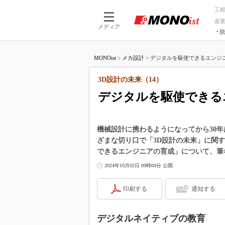
工
産
メディア
脱
つながる技術
AI×技術
MONOist
>
メカ設計
>
デジタルを駆使できるエンジニア
つながる工場
AI×設備
つながるサービ
Physical
3D設計の未来（14）
デジタルを駆使できる
機械設計に携わるようになってから30年
ざまな切り口で「3D設計の未来」に関
できるエンジニアの育成」について、筆
2024年10月02日 09時00分 公開
印刷する
通知する
デジタルネイティブの教育