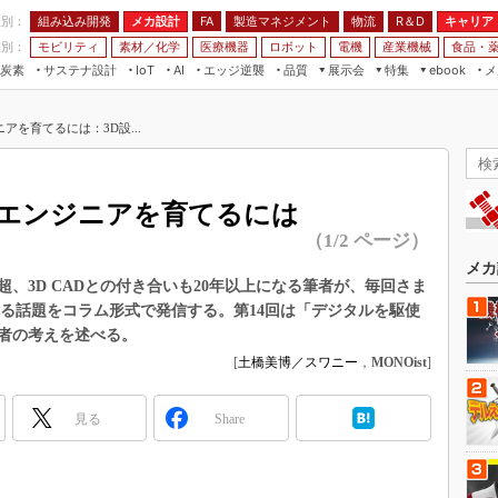
程別：
組み込み開発
メカ設計
製造マネジメント
物流
R＆D
キャリア
FA
業別：
モビリティ
素材／化学
医療機器
ロボット
電機
産業機械
食品・
炭素
サステナ設計
エッジ逆襲
品質
展示会
特集
メ
IoT
AI
ebook
伝承
組み込み開発
CEATEC
読者調査まとめ
編集後記
を育てるには：3D設...
JIMTOF
保全
メカ設計
つながるクルマ
組込み/エッジ コンピューティング
ス
 AI
製造マネジメント
5G
展＆IoT/5Gソリューション展
VR／AR
FA
エンジニアを育てるには
IIFES
モビリティ
フィールドサービス
（1/2 ページ）
国際ロボット展
素材／化学
FPGA
メカ
ジャパンモビリティショー
超、3D CADとの付き合いも20年以上になる筆者が、毎回さま
組み込み画像技術
する話題をコラム形式で発信する。第14回は「デジタルを駆使
TECHNO-FRONTIER
者の考えを述べる。
組み込みモデリング
人テク展
[
土橋美博／スワニー
，
MONOist
]
Windows Embedded
スマート工場EXPO
車載ソフト開発
見る
EdgeTech+
Share
ISO26262
日本ものづくりワールド
無償設計ツール
AUTOMOTIVE WORLD