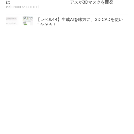
は
アスが3Dマスクを開発
PR(FINCHI on GOETHE)
【レベル14】生成AIを味方に、3D CADを使い
こなそう！
令和8年熊本地震による工場への影響まとめ
狭小な駐車場に、シャープがポールカメラ式製
品発表 市場シェア10％目指す