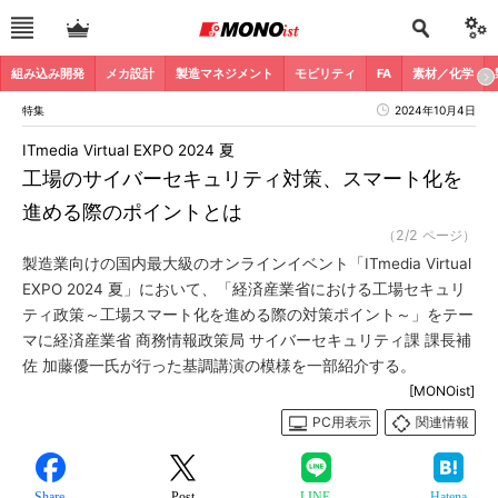
組み込み開発
メカ設計
製造マネジメント
モビリティ
FA
素材／化学
特集
2024年10月4日
ITmedia Virtual EXPO 2024 夏
工場のサイバーセキュリティ対策、スマート化を
進める際のポイントとは
（2/2 ページ）
製造業向けの国内最大級のオンラインイベント「ITmedia Virtual
EXPO 2024 夏」において、「経済産業省における工場セキュリ
ティ政策～工場スマート化を進める際の対策ポイント～」をテー
マに経済産業省 商務情報政策局 サイバーセキュリティ課 課長補
佐 加藤優一氏が行った基調講演の模様を一部紹介する。
[MONOist]
PC用表示
関連情報
Share
Post
LINE
Hatena