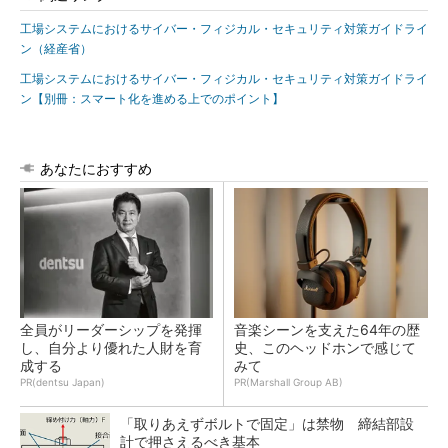
工場システムにおけるサイバー・フィジカル・セキュリティ対策ガイドライ
ン（経産省）
工場システムにおけるサイバー・フィジカル・セキュリティ対策ガイドライ
ン【別冊：スマート化を進める上でのポイント】
あなたにおすすめ
全員がリーダーシップを発揮
音楽シーンを支えた64年の歴
し、自分より優れた人財を育
史、このヘッドホンで感じて
成する
みて
PR(dentsu Japan)
PR(Marshall Group AB)
「取りあえずボルトで固定」は禁物 締結部設
計で押さえるべき基本