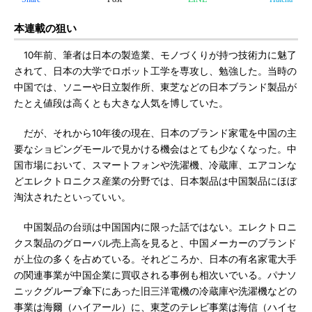
本連載の狙い
10年前、筆者は日本の製造業、モノづくりが持つ技術力に魅了
されて、日本の大学でロボット工学を専攻し、勉強した。当時の
中国では、ソニーや日立製作所、東芝などの日本ブランド製品が
たとえ値段は高くとも大きな人気を博していた。
だが、それから10年後の現在、日本のブランド家電を中国の主
要なショピングモールで見かける機会はとても少なくなった。中
国市場において、スマートフォンや洗濯機、冷蔵庫、エアコンな
どエレクトロニクス産業の分野では、日本製品は中国製品にほぼ
淘汰されたといっていい。
中国製品の台頭は中国国内に限った話ではない。エレクトロニ
クス製品のグローバル売上高を見ると、中国メーカーのブランド
が上位の多くを占めている。それどころか、日本の有名家電大手
の関連事業が中国企業に買収される事例も相次いでいる。パナソ
ニックグループ傘下にあった旧三洋電機の冷蔵庫や洗濯機などの
事業は海爾（ハイアール）に、東芝のテレビ事業は海信（ハイセ