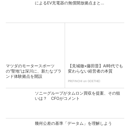
によるEV充電器の無償開放拠点まと...
マツダのモータースポーツ
【見城徹×藤田晋】AI時代でも
の“聖地”は深川に、新たなブラ
変わらない経営者の本質
ンド体験拠点を開設
PR(FINCHI on GOETHE)
ソニーグループがタムロン買収を提案、その狙
いは？ CFOがコメント
幾何公差の基準「データム」を理解しよう