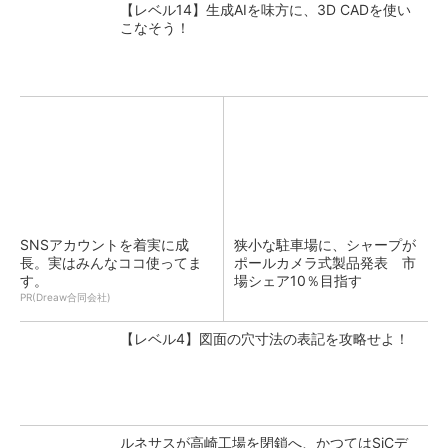
【レベル14】生成AIを味方に、3D CADを使い
こなそう！
SNSアカウントを着実に成
狭小な駐車場に、シャープが
長。実はみんなココ使ってま
ポールカメラ式製品発表 市
す。
場シェア10％目指す
PR(Dreaw合同会社)
【レベル4】図面の穴寸法の表記を攻略せよ！
ルネサスが高崎工場を閉鎖へ、かつてはSiCデ