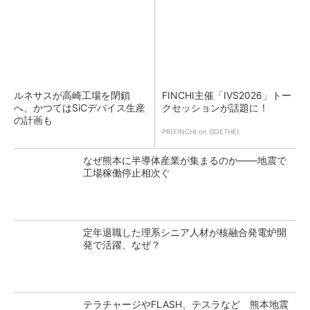
ルネサスが高崎工場を閉鎖
FINCHI主催「IVS2026」トー
へ、かつてはSiCデバイス生産
クセッションが話題に！
の計画も
PR(FINCHI on GOETHE)
なぜ熊本に半導体産業が集まるのか――地震で
工場稼働停止相次ぐ
定年退職した理系シニア人材が核融合発電炉開
発で活躍、なぜ？
テラチャージやFLASH、テスラなど 熊本地震