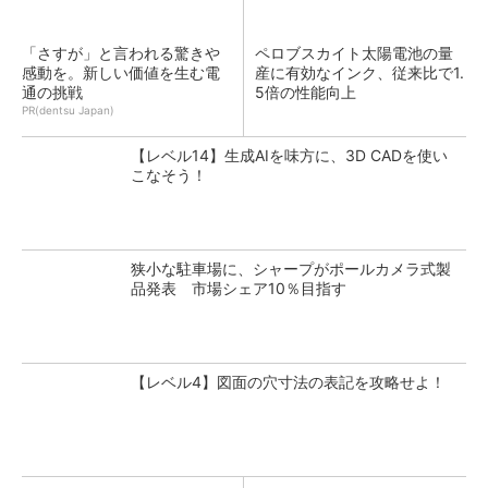
「さすが」と言われる驚きや
ペロブスカイト太陽電池の量
感動を。新しい価値を生む電
産に有効なインク、従来比で1.
通の挑戦
5倍の性能向上
PR(dentsu Japan)
【レベル14】生成AIを味方に、3D CADを使い
こなそう！
狭小な駐車場に、シャープがポールカメラ式製
品発表 市場シェア10％目指す
【レベル4】図面の穴寸法の表記を攻略せよ！