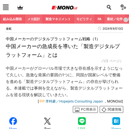
組み込み開発
メカ設計
製造マネジメント
モビリティ
FA
素材／化学
連載
2024年9月10日
中国メーカーのデジタルプラットフォーム戦略（1）
中国メーカーの急成長を導いた「製造デジタルプ
ラットフォーム」とは
（1/3 ページ）
中国メーカーがグローバル市場で大きな存在感を示すようになっ
て久しい。急激な発展の要因の1つに、同国が国家レベルで整備
を進める「製造デジタルプラットフォーム」の存在が挙げられ
る。本連載では事例を交えながら、製造デジタルプラットフォー
ムを巡る現状を解説していきたい。
[
李時豪／Hopejets Consulting Japan
，MONOist]
PC用表示
関連情報
Share
Post
LINE
Hatena