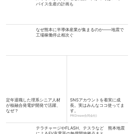
バイス生産の計画も
なぜ熊本に半導体産業が集まるのか――地震で
工場稼働停止相次ぐ
定年退職した理系シニア人材
SNSアカウントを着実に成
が核融合発電炉開発で活躍、
長。実はみんなココ使ってま
なぜ？
す。
PR(Dreaw合同会社)
テラチャージやFLASH、テスラなど 熊本地震
によるEV充電器の無償開放拠点まと...