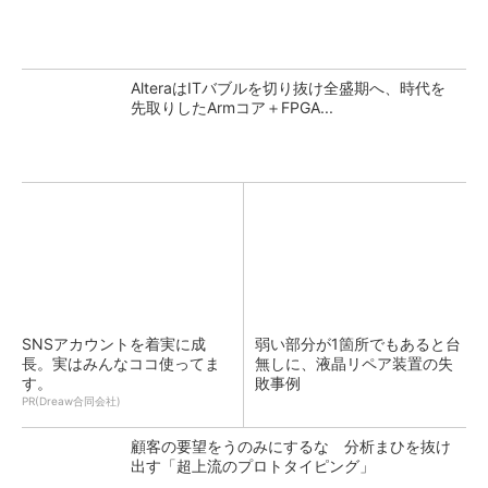
AlteraはITバブルを切り抜け全盛期へ、時代を
先取りしたArmコア＋FPGA...
SNSアカウントを着実に成
弱い部分が1箇所でもあると台
長。実はみんなココ使ってま
無しに、液晶リペア装置の失
す。
敗事例
PR(Dreaw合同会社)
顧客の要望をうのみにするな 分析まひを抜け
出す「超上流のプロトタイピング」