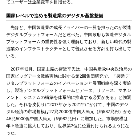
てユーザーは企業変革を目指せる。
国家レベルで進める製造業のデジタル基盤整備
先ほど、中国製造業の成長ドライバーの一翼を担ったのが製造
デジタルプラットフォームだと述べた。中国政府も製造デジタル
プラットフォームの重要性を強く理解しており、新しい時代の製
造業のインフラストラクチャとして普及させる方針を打ち出して
いる。
2017年12月、国家主席の習近平氏は、中国共産党中央政治局の
国家ビッグデータ戦略実施に関する第2回集団研究で、「製造デ
ジタルプラットフォームのイノベーションと展開戦略を深く実施
し、製造デジタルプラットフォームとデータ、リソース、マネジ
メント、システムの構築を体系的に推進する必要がある」と強調
した。それを皮切りに2017年から2021年にかけて、中国のデジ
タル経済の市場規模は27兆2000億中国人民元（約587兆円）から
45兆5000億中国人民元（約982兆円）に増加した。市場規模は
年々急速に拡大しており、世界第2位に位置付けられるようにな
った。