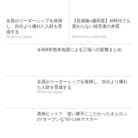
全員がリーダーシップを発揮
【見城徹×藤田晋】AI時代でも
し、自分より優れた人財を育
変わらない経営者の本質
成する
PR(dentsu Japan)
PR(FINCHI on GOETHE)
令和8年熊本地震による工場への影響まとめ
全員がリーダーシップを発揮し、自分より優れ
た人財を育成する
PR(dentsu Japan)
異例ヒット？ 使い勝手にこだわったオムロン
の“オープンな”IO-Linkマスター