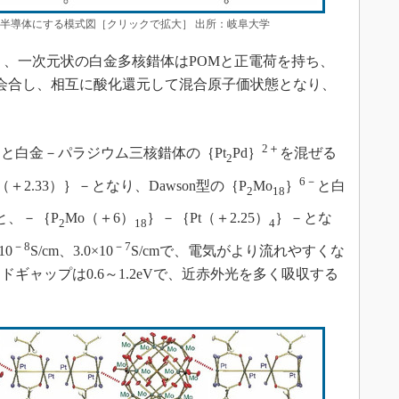
、半導体にする模式図［クリックで拡大］ 出所：岐阜大学
、一次元状の白金多核錯体はPOMと正電荷を持ち、
会合し、相互に酸化還元して混合原子価状態となり、
－
2＋
と白金－パラジウム三核錯体の｛Pt
Pd｝
を混ぜる
2
6－
d（＋2.33）｝－となり、Dawson型の｛P
Mo
｝
と白
2
18
と、－｛P
Mo（＋6）
｝－｛Pt（＋2.25）
｝－とな
2
18
4
－8
－7
10
S/cm、3.0×10
S/cmで、電気がより流れやすくな
ギャップは0.6～1.2eVで、近赤外光を多く吸収する