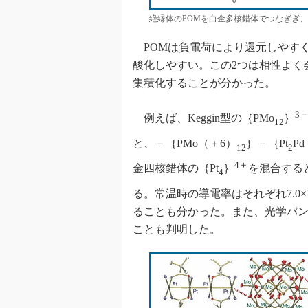
絶縁体のPOMを白金多核錯体でつなぎぎ
POMは負電荷により還元しやすく
酸化しやすい。この2つは相性よく
集積化することが分かった。
3
例えば、Keggin型の｛PMo
｝
12
と、－｛PMo（＋6）
｝－｛Pt
P
12
2
4＋
金四核錯体の｛Pt
｝
を混合する
4
る。常温時の導電率はそれぞれ7.0×
ることも分かった。また、光学バンド
ことも判明した。