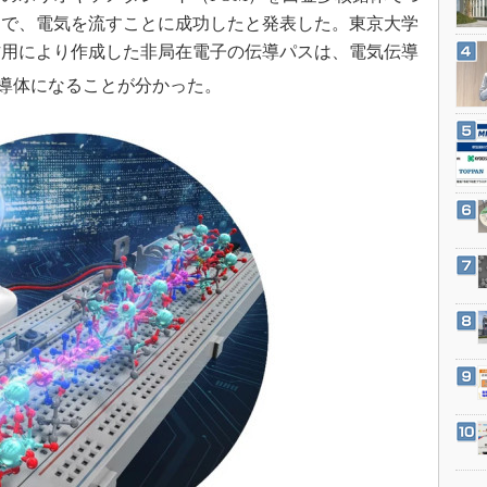
3Dプリンタ
産業オープンネット展
とで、電気を流すことに成功したと発表した。東京大学
デジタルツインとCAE
作用により作成した非局在電子の伝導パスは、電気伝導
S＆OP
導体になることが分かった。
インダストリー4.0
イノベーション
製造業ビッグデータ
メイドインジャパン
植物工場
知財マネジメント
海外生産
グローバル設計・開発
制御セキュリティ
新型コロナへの対応