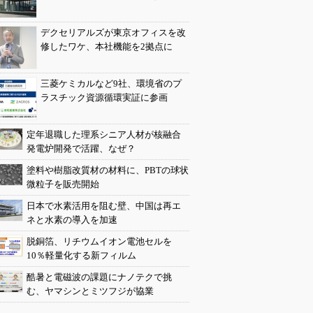
デクセリアルズが東京オフィスを改
修したワケ、本社機能を2拠点に
三菱ケミカルなど9社、環境省のプ
ラスチック資源循環実証に参画
定年退職した理系シニア人材が核融合
発電炉開発で活躍、なぜ？
塗料や樹脂改質材の材料に、PBTの球状
微粒子を販売開始
日本で水素活用を阻む壁、中国は再エ
ネと水素の導入を加速
脱銅箔、リチウムイオン電池セルを
10％軽量化する新フィルム
酷暑と電磁波の課題にナノテクで挑
む、ヤマシンとミツフジが協業