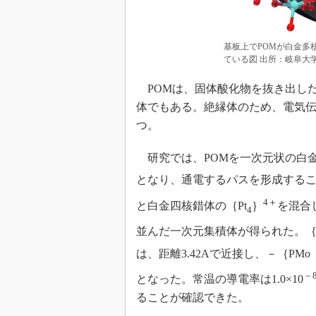
基板上でPOMが白金多
ている図 出所：岐阜大
POMは、固体酸化物を抜き出し
体でもある。絶縁体のため、電気
つ。
研究では、POMを一次元状の白
となり、通電するパスを形成すること
4＋
と白金四核錯体の｛Pt
｝
を混合
4
並んだ一次元集積体が得られた。｛
は、距離3.42Aで近接し、－｛PMo（
－
となった。常温の導電率は1.0×10
ることが確認できた。