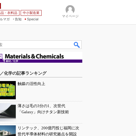
薬品・衣料品
中小製造業
マイページ
ルマガ
告知
Special
／化学の記事ランキング
触媒の活性向上
薄さは毛の3分の1、次世代
「Galaxy」向けチタン新技術
リンテック、200億円投じ福岡に次
世代半導体材料の研究拠点を開設