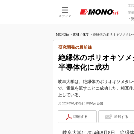
工
産
メディア
脱
つながる技術
AI×技術
MONOist
>
素材／化学
>
絶縁体のポリオキソメタレー
つながる工場
AI×設備
つながるサービ
Physical
研究開発の最前線
絶縁体のポリオキソメ
半導体化に成功
岐阜大学は、絶縁体のポリオキソメタレ
で、電気を流すことに成功した。相互作
上している。
2024年08月30日 11時00分 公開
印刷する
通知する
岐阜大学は2024年8月8日、絶縁