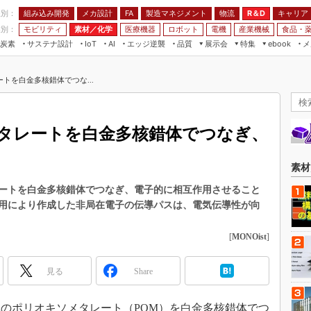
程別：
組み込み開発
メカ設計
製造マネジメント
物流
R＆D
キャリア
FA
業別：
モビリティ
素材／化学
医療機器
ロボット
電機
産業機械
食品・
炭素
サステナ設計
エッジ逆襲
品質
展示会
特集
メ
IoT
AI
ebook
伝承
組み込み開発
CEATEC
読者調査まとめ
編集後記
トを白金多核錯体でつな...
JIMTOF
保全
メカ設計
つながるクルマ
組込み/エッジ コンピューティング
ス
 AI
製造マネジメント
5G
展＆IoT/5Gソリューション展
VR／AR
FA
タレートを白金多核錯体でつなぎ、
IIFES
モビリティ
フィールドサービス
国際ロボット展
素材／化学
FPGA
素材
ジャパンモビリティショー
組み込み画像技術
ートを白金多核錯体でつなぎ、電子的に相互作用させること
TECHNO-FRONTIER
用により作成した非局在電子の伝導パスは、電気伝導性が向
組み込みモデリング
人テク展
Windows Embedded
[
MONOist
]
スマート工場EXPO
車載ソフト開発
EdgeTech+
見る
Share
ISO26262
日本ものづくりワールド
無償設計ツール
AUTOMOTIVE WORLD
体のポリオキソメタレート（POM）を白金多核錯体でつ