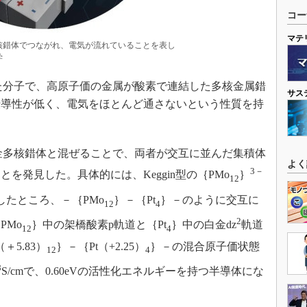
コー
マテ
核錯体でつながれ、電気が流れていることを表し
学
た分子で、高原子価の金属が酸素で連結した多核金属錯
サス
伝導性が低く、電気をほとんど通さないという性質を持
金多核錯体と混ぜることで、両者が交互に並んだ集積体
よく
3－
を発見した。具体的には、Keggin型の｛PMo
｝
12
したところ、－｛PMo
｝－｛Pt
｝－のように交互に
12
4
2
PMo
｝中の架橋酸素p軌道と｛Pt
｝中の白金dz
軌道
12
4
＋5.83）
｝－｛Pt（+2.25）
｝－の混合原子価状態
12
4
8
S/cmで、0.60eVの活性化エネルギーを持つ半導体にな