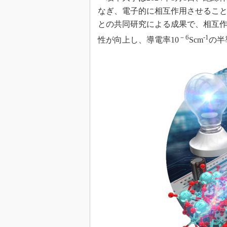
なぎ、電子的に相互作用させるこ
との共同研究による成果で、相互
－6
-1
性が向上し、導電率10
Scm
の半