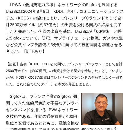
LPWA（低消費電力広域）ネットワークのSigfoxを展開する
UnaBizは2024年8月8日、KDDI、京セラコミュニケーションシス
テム（KCCS）の協力により、プレシリーズCラウンドとして合
計2500万米ドル（約37億円）の出資を受ける契約の締結を完了
したと発表した。今回の出資を基に、UnaBizが「0G技術」と呼
ぶSigfoxについて、防犯、サプライチェーンと物流、ガスや水道
など公共インフラ設備の3分野に向けての技術開発を加速させる
考えだ。【訂正あり】
【訂正】当初「KDDI、KCCSとの間で、プレシリーズCラウンドとして合計
2500万米ドル（約37億円）の出資を受ける契約を締結した」としていまし
たが、KDDIとKCCSの出資はプレシリーズCラウンドの全額ではなく一部で
した。これに合わせてタイトルと本文を修正しました。
Sigfoxは、フランス企業のSigfoxが展
開してきた無線局免許が不要なアンライ
センスバンドを用いるLPWAネットワー
ク技術である。年間の通信費用が100円
単位と安価であるとともに、電池交換な
UnaBizのヘンリ・ボン氏
しで数年間継続して運用できる低消費電