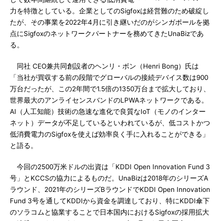
力を特徴としている。企業としてのSigfoxは経営難のため破綻し
たが、その事業を2022年4月に引き継いだのがシンガポールを拠
点にSigfoxのネットワークパートナーを務めてきたUnaBizであ
る。
同社 CEO兼共同創設者のヘンリ・ボン（Henri Bong）氏は
「当社が買収する前の段階でグローバルの接続デバイス数は900
万台だったが、この2年間で1.5倍の1350万台まで拡大しており、
世界最大のアンライセンスバンドのLPWAネットワークである。
AI（人工知能）技術の急速な進化で良質なIoT（モノのインター
ネット）データが不足しているといわれているが、低コストかつ
低消費電力のSigfoxを使えば効率良く手に入れることができる」
と語る。
今回の2500万米ドルの出資は「KDDI Open Innovation Fund 3
号」とKCCSの協力によるものだ。UnaBizは2018年のシリーズA
ラウンド、2021年のシリーズBラウンドでKDDI Open Innovation
Fund 3号を通してKDDIから資金を調達しており、特にKDDI傘下
のソラコムと協業することで日本国内におけるSigfoxの採用拡大