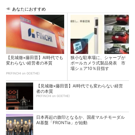
あなたにおすすめ
【見城徹×藤田晋】AI時代でも
狭小な駐車場に、シャープが
変わらない経営者の本質
ポールカメラ式製品発表 市
場シェア10％目指す
PR(FINCHI on GOETHE)
【見城徹×藤田晋】AI時代でも変わらない経営
者の本質
PR(FINCHI on GOETHE)
日本再起の旗印となるか、国産マルチモーダル
AI基盤「FRONTia」が始動