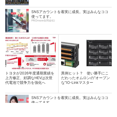
SNSアカウントを着実に成長。実はみんなココ
使ってます。
PR(Dreaw合同会社)
トヨタが2026年度通期業績を
異例ヒット？ 使い勝手にこ
上方修正、好調なHEVは次世
だわったオムロンの“オープン
代電池で競争力を強化へ
な”IO-Linkマスター
SNSアカウントを着実に成長。実はみんなココ
使ってます。
PR(Dreaw合同会社)