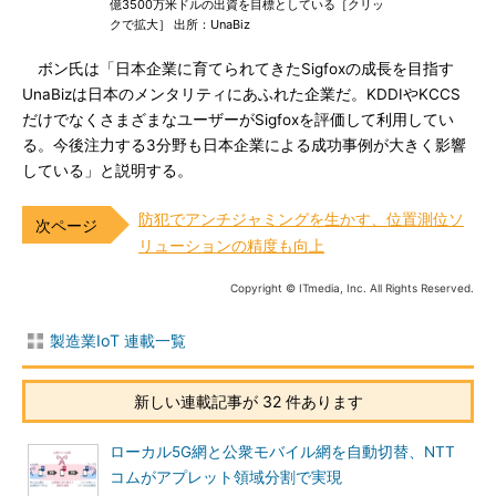
億3500万米ドルの出資を目標としている［クリッ
クで拡大］ 出所：UnaBiz
ボン氏は「日本企業に育てられてきたSigfoxの成長を目指す
UnaBizは日本のメンタリティにあふれた企業だ。KDDIやKCCS
だけでなくさまざまなユーザーがSigfoxを評価して利用してい
る。今後注力する3分野も日本企業による成功事例が大きく影響
している」と説明する。
防犯でアンチジャミングを生かす、位置測位ソ
リューションの精度も向上
Copyright © ITmedia, Inc. All Rights Reserved.
製造業IoT 連載一覧
新しい連載記事が 32 件あります
ローカル5G網と公衆モバイル網を自動切替、NTT
コムがアプレット領域分割で実現