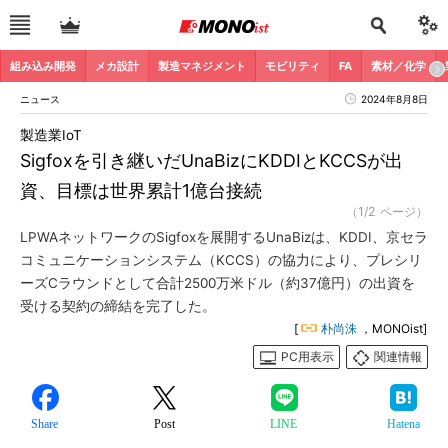
組み込み開発
メカ設計
製造マネジメント
モビリティ
FA
素材／化学
ニュース
2024年8月8日
製造業IoT
Sigfoxを引き継いだUnaBizにKDDIとKCCSが出
資、目標は世界累計1億台接続
（1/2 ページ）
LPWAネットワークのSigfoxを展開するUnaBizは、KDDI、京セラ
コミュニケーションシステム（KCCS）の協力により、プレシリ
ーズCラウンドとして合計2500万米ドル（約37億円）の出資を
受ける契約の締結を完了した。
[
朴尚洙
，MONOist]
PC用表示
関連情報
Share
Post
LINE
Hatena