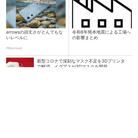
arrowsの頑丈さがとんでもな
令和8年熊本地震による工場へ
いレベルに
の影響まとめ
PR(arrows)
新型コロナで深刻なマスク不足を3Dプリンタ
で解消、イグアスが3Dマスクを開発
【レベル14】生成AIを味方に、3D CADを使い
こなそう！
狭小な駐車場に、シャープがポールカメラ式製
品発表 市場シェア10％目指す