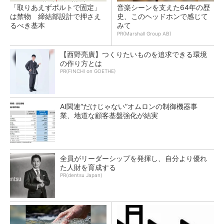
「取りあえずボルトで固定」
音楽シーンを支えた64年の歴
は禁物 締結部設計で押さえ
史、このヘッドホンで感じて
るべき基本
みて
PR(Marshall Group AB)
【西野亮廣】つくりたいものを追求できる環境
の作り方とは
PR(FINCHI on GOETHE)
AI関連“だけじゃない”オムロンの制御機器事
業、地道な顧客基盤強化が結実
全員がリーダーシップを発揮し、自分より優れ
た人財を育成する
PR(dentsu Japan)