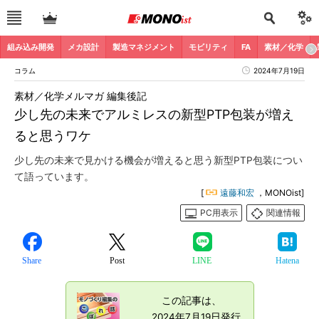
組み込み開発
メカ設計
製造マネジメント
モビリティ
FA
素材／化学
コラム
2024年7月19日
素材／化学メルマガ 編集後記
少し先の未来でアルミレスの新型PTP包装が増え
ると思うワケ
少し先の未来で見かける機会が増えると思う新型PTP包装につい
て語っています。
[
遠藤和宏
，MONOist]
PC用表示
関連情報
Share
Post
LINE
Hatena
この記事は、
2024年7月19日発行