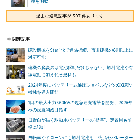
験を開始
過去の連載記事が 507 件あります
関連記事
建設機械をStarlinkで遠隔操縦、市販建機の8割以上に
対応可能
建機の脱炭素は電池駆動だけじゃない、燃料電池や有
線電動に加え代替燃料も
2024年度にバッテリー式油圧ショベルなどのGX建設
機械を導入開始
1口の最大出力350kWの超急速充電器を開発、2025年
秋の設置開始目指す
日野自が描く駆動用バッテリーの“標準”、定置用も前
提に設計
自転車やドローンにも燃料電池を、樹脂セパレーター