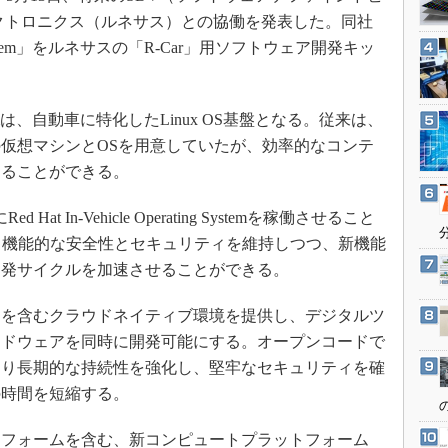
3Dプリンタ
産業オープンネット展
クトロニクス（ルネサス）との協働を発表した。同社
デジタルツインとCAE
ating System」をルネサスの「R-Car」用ソフトウェア開発キッ
S＆OP
インダストリー4.0
ing Systemは、自動車に特化したLinux OS基盤となる。従来は、
イノベーション
仮想マシンとOSを用意していたが、効率的なコンテ
製造業ビッグデータ
えることができる。
メイドインジャパン
t In-Vehicle Operating Systemを稼働させること
植物工場
。機能的な安全性とセキュリティを維持しつつ、新機能
知財マネジメント
開発サイクルを加速させることができる。
海外生産
を含むクラウドネイティブ環境を提供し、デジタルツ
グローバル設計・開発
ードウェアを同時に開発可能にする。オープンコードで
制御セキュリティ
より長期的な持続性を強化し、堅牢なセキュリティを確
新型コロナへの対応
の時間を短縮する。
フォームを含む、新コンピュートプラットフォーム