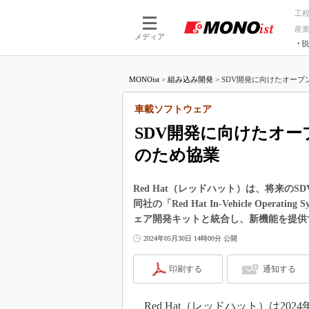
工
産
メディア
脱
つながる技術
AI×技術
MONOist
>
組み込み開発
>
SDV開発に向けたオープン
つながる工場
AI×設備
つながるサービ
Physical
車載ソフトウェア
SDV開発に向けたオ
のため協業
Red Hat（レッドハット）は、将来の
同社の「Red Hat In-Vehicle Ope
ェア開発キットと統合し、新機能を提供
2024年05月30日 14時00分 公開
印刷する
通知する
Red Hat（レッドハット）は20