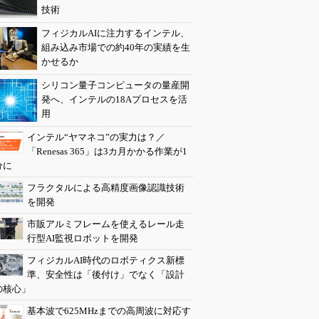
技術
フィジカルAIに注力するインテル、
組み込み市場での約40年の実績を生
かせるか
シリコン量子コンピュータの量産開
発へ、インテルの18Aプロセスを活
用
インテル“ヤマネコ”の実力は？／
「Renesas 365」は3カ月かかる作業が1
分に
フラクタルによる高精度画像認識技術
を開発
市販アルミフレームを使えるレール走
行型AI監視ロボットを開発
フィジカルAI時代のロボティクス新標
準、安全性は「後付け」でなく「設計
の核心」
基本波で625MHzまでの高周波に対応す