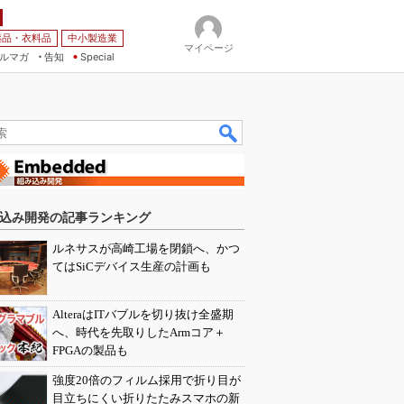
薬品・衣料品
中小製造業
マイページ
ルマガ
告知
Special
込み開発の記事ランキング
ルネサスが高崎工場を閉鎖へ、かつ
てはSiCデバイス生産の計画も
AlteraはITバブルを切り抜け全盛期
へ、時代を先取りしたArmコア＋
FPGAの製品も
強度20倍のフィルム採用で折り目が
目立ちにくい折りたたみスマホの新