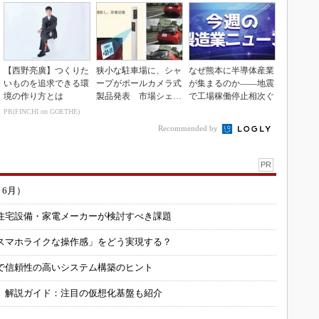
【西野亮廣】つくりた
狭小な駐車場に、シャ
なぜ熊本に半導体産業
いものを追求できる環
ープがポールカメラ式
が集まるのか――地震
境の作り方とは
製品発表 市場シェア
で工場稼働停止相次ぐ
10％目指す
PR(FINCHI on GOETHE)
Recommended by
PR
～6月）
住宅設備・家電メーカーが検討すべき課題
スマホライクな操作感」をどう実現する？
で信頼性の高いシステム構築のヒント
」解説ガイド：注目の仮想化基盤も紹介