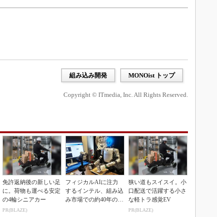
組み込み開発
MONOist トップ
Copyright © ITmedia, Inc. All Rights Reserved.
免許返納後の新しい足
フィジカルAIに注力
狭い道もスイスイ。小
に。荷物も運べる安定
するインテル、組み込
口配送で活躍する小さ
の4輪シニアカー
み市場での約40年の実
な軽トラ感覚EV
績を生かせるか
PR(BLAZE)
PR(BLAZE)