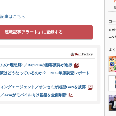
の記事はこちら
コー
ロボ
を「連載記事アラート」に登録する
エッ
よく
ムの“理想郷”／Rapidusの顧客獲得が進捗
策はどうなっているのか？ 2025年版調査レポート
ディングエージェント／オンセミが縦型GaNを披露
ス／Armがモバイル向け基盤を全面刷新