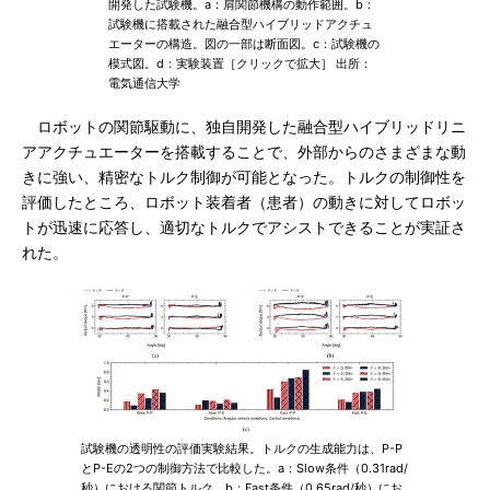
開発した試験機。a：肩関節機構の動作範囲。b：
試験機に搭載された融合型ハイブリッドアクチュ
エーターの構造。図の一部は断面図。c：試験機の
模式図。d：実験装置［クリックで拡大］ 出所：
電気通信大学
ロボットの関節駆動に、独自開発した融合型ハイブリッドリニ
アアクチュエーターを搭載することで、外部からのさまざまな動
きに強い、精密なトルク制御が可能となった。トルクの制御性を
評価したところ、ロボット装着者（患者）の動きに対してロボッ
トが迅速に応答し、適切なトルクでアシストできることが実証さ
れた。
試験機の透明性の評価実験結果。トルクの生成能力は、P-P
とP-Eの2つの制御方法で比較した。a：Slow条件（0.31rad/
秒）における関節トルク。b：Fast条件（0.65rad/秒）にお