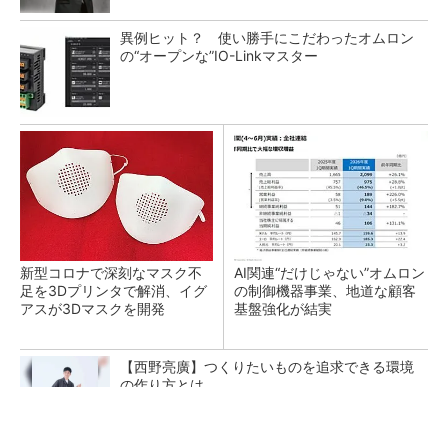
異例ヒット？ 使い勝手にこだわったオムロン
の“オープンな”IO-Linkマスター
新型コロナで深刻なマスク不
AI関連“だけじゃない”オムロン
足を3Dプリンタで解消、イグ
の制御機器事業、地道な顧客
アスが3Dマスクを開発
基盤強化が結実
【西野亮廣】つくりたいものを追求できる環境
の作り方とは
PR(FINCHI on GOETHE)