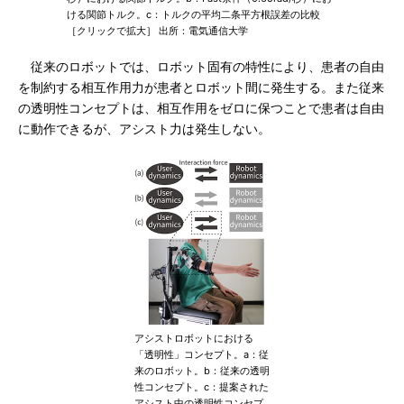
ける関節トルク。c：トルクの平均二条平方根誤差の比較
［クリックで拡大］ 出所：電気通信大学
従来のロボットでは、ロボット固有の特性により、患者の自由
を制約する相互作用力が患者とロボット間に発生する。また従来
の透明性コンセプトは、相互作用をゼロに保つことで患者は自由
に動作できるが、アシスト力は発生しない。
アシストロボットにおける
「透明性」コンセプト。a：従
来のロボット。b：従来の透明
性コンセプト。c：提案された
アシスト中の透明性コンセプ