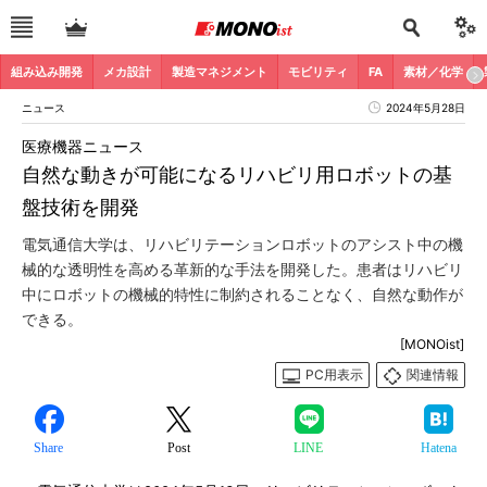
組み込み開発
メカ設計
製造マネジメント
モビリティ
FA
素材／化学
ニュース
2024年5月28日
医療機器ニュース
自然な動きが可能になるリハビリ用ロボットの基
盤技術を開発
電気通信大学は、リハビリテーションロボットのアシスト中の機
械的な透明性を高める革新的な手法を開発した。患者はリハビリ
中にロボットの機械的特性に制約されることなく、自然な動作が
できる。
[MONOist]
PC用表示
関連情報
Share
Post
LINE
Hatena