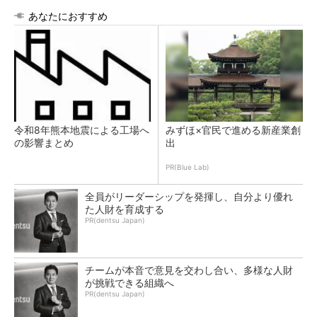
あなたにおすすめ
令和8年熊本地震による工場へ
みずほ×官民で進める新産業創
の影響まとめ
出
PR(Blue Lab)
全員がリーダーシップを発揮し、自分より優れ
た人財を育成する
PR(dentsu Japan)
チームが本音で意見を交わし合い、多様な人財
が挑戦できる組織へ
PR(dentsu Japan)