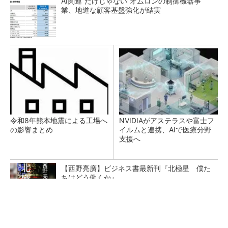
AI関連“だけじゃない”オムロンの制御機器事
業、地道な顧客基盤強化が結実
令和8年熊本地震による工場へ
NVIDIAがアステラスや富士フ
の影響まとめ
イルムと連携、AIで医療分野
支援へ
【西野亮廣】ビジネス書最新刊『北極星 僕た
ちはどう働くか』
PR(FINCHI on GOETHE)
自律走行ロボット第2世代 連続稼働時間3.6