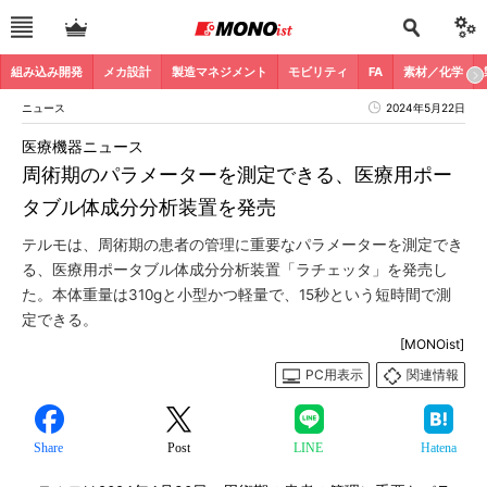
組み込み開発
メカ設計
製造マネジメント
モビリティ
FA
素材／化学
ニュース
2024年5月22日
医療機器ニュース
周術期のパラメーターを測定できる、医療用ポー
タブル体成分分析装置を発売
テルモは、周術期の患者の管理に重要なパラメーターを測定でき
る、医療用ポータブル体成分分析装置「ラチェッタ」を発売し
た。本体重量は310gと小型かつ軽量で、15秒という短時間で測
定できる。
[MONOist]
PC用表示
関連情報
Share
Post
LINE
Hatena