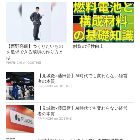
【西野亮廣】つくりたいもの
触媒の活性向上
を追求できる環境の作り方と
は
PR(FINCHI on GOETHE)
【見城徹×藤田晋】AI時代でも変わらない経営
者の本質
PR(FINCHI on GOETHE)
【見城徹×藤田晋】AI時代でも変わらない経営
者の本質
PR(FINCHI on GOETHE)