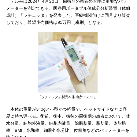
テルモは2024年4月30日、周術期の患者の管理に重要なパラ
メーターを測定できる、医療用ポータブル体成分分析装置（体組
成計）「ラチェッタ」を発表した。医療機関向けに同月より販売
しており、希望小売価格は95万円（税別）となる。
「ラチェッタ」製品本体 出所：テルモ
本体の重量が310gと小型かつ軽量で、ベッドサイドなどに容
易に持ち運べる。術前、術中、術後の周術期の患者において、体
水分量、細胞外液量、細胞内液量、除脂肪量、脂肪量、体脂肪
率、BMI、水和率、細胞外水分比、位相角などのパラメーターを