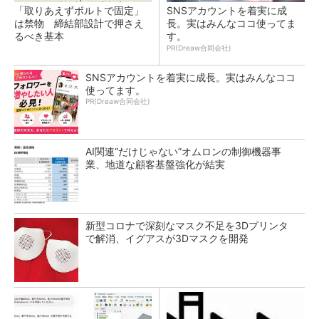
「取りあえずボルトで固定」
SNSアカウントを着実に成
は禁物 締結部設計で押さえ
長。実はみんなココ使ってま
るべき基本
す。
PR(Dreaw合同会社)
SNSアカウントを着実に成長。実はみんなココ
使ってます。
PR(Dreaw合同会社)
AI関連“だけじゃない”オムロンの制御機器事
業、地道な顧客基盤強化が結実
新型コロナで深刻なマスク不足を3Dプリンタ
で解消、イグアスが3Dマスクを開発