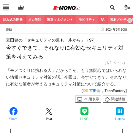
組み込み開発
メカ設計
製造マネジメント
モビリティ
FA
素材／化学
連載
2024年5月20日
宮田健の「セキュリティの道も一歩から」（97）
今すぐできて、それなりに有効なセキュリティ対
策を考えてみる
（1/2 ページ）
「モノづくりに携わる人」だからこそ、もう無関心ではいられな
い情報セキュリティ対策の話。今回は、今すぐできて、それなり
に有効な筆者が考えるセキュリティ対策について紹介する。
[
宮田健
，TechFactory]
PC用表示
関連情報
Share
Post
LINE
Hatena