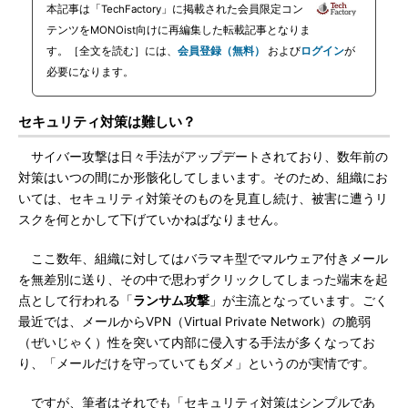
本記事は「TechFactory」に掲載された会員限定コン
テンツをMONOist向けに再編集した転載記事となりま
す。［全文を読む］には、
会員登録（無料）
および
ログイン
が
必要になります。
セキュリティ対策は難しい？
サイバー攻撃は日々手法がアップデートされており、数年前の
対策はいつの間にか形骸化してしまいます。そのため、組織にお
いては、セキュリティ対策そのものを見直し続け、被害に遭うリ
スクを何とかして下げていかねばなりません。
ここ数年、組織に対してはバラマキ型でマルウェア付きメール
を無差別に送り、その中で思わずクリックしてしまった端末を起
点として行われる「
ランサム攻撃
」が主流となっています。ごく
最近では、メールからVPN（Virtual Private Network）の脆弱
（ぜいじゃく）性を突いて内部に侵入する手法が多くなってお
り、「メールだけを守っていてもダメ」というのが実情です。
ですが、筆者はそれでも「セキュリティ対策はシンプルであ