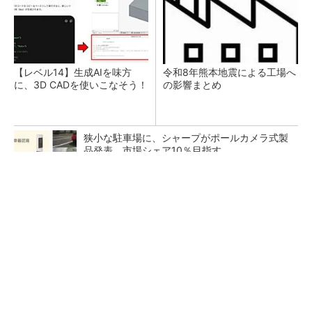
【レベル14】生成AIを味方
令和8年熊本地震による工場へ
に、3D CADを使いこなそう！
の影響まとめ
狭小な駐車場に、シャープがポールカメラ式製
品発表 市場シェア10％目指す
ルネサスが高崎工場を閉鎖へ、かつてはSiCデ
バイス生産の計画も
なぜ熊本に半導体産業が集まるのか――地震で
工場稼働停止相次ぐ