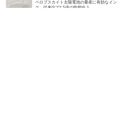
ペロブスカイト太陽電池の量産に有効なイン
ク、従来比で1.5倍の性能向上
【見城徹×藤田晋】AI時代でも変わらない経営
者の本質
PR(FINCHI on GOETHE)
【レベル14】生成AIを味方に、3D CADを使い
こなそう！