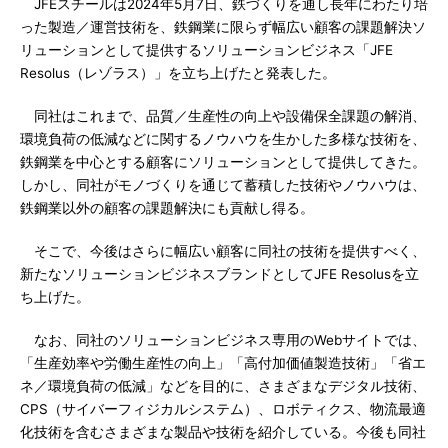
JFEスチールは2024年5月7日、鉄づくりを通し長年にわたり培
った製造／運営技術を、鉄鋼業に限らず幅広い顧客の課題解決ソ
リューションとして提供するソリューションビジネス「JFE
Resolus（レゾラス）」を立ち上げたと発表した。
同社はこれまで、品質／生産性の向上や設備保全課題の解消、
環境負荷の低減などに関するノウハウを生かした多様な技術を、
鉄鋼業を中心とする顧客にソリューションとして提供してきた。
しかし、同社がモノづくりを通じて蓄積した技術やノウハウは、
鉄鋼業以外の顧客の課題解決にも貢献し得る。
そこで、今後はさらに幅広い顧客に同社の技術を提供すべく、
新たなソリューションビジネスブランドとしてJFE Resolusを立
ち上げた。
なお、同社のソリューションビジネス専用のWebサイトでは、
「生産効率や労働生産性の向上」「高付加価値製造技術」「省エ
ネ／環境負荷の低減」などを目的に、さまざまなデジタル技術、
CPS（サイバーフィジカルシステム）、ロボティクス、物流最適
化技術を含むさまざまな製品や技術を紹介している。今後も同社