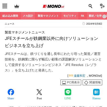
組み込み開発
メカ設計
製造マネジメント
モビリティ
FA
素材／化学
ニュース
2024年5月8日
製造マネジメントニュース
JFEスチールが鉄鋼業以外に向けソリューション
ビジネスを立ち上げ
JFEスチールは、鉄づくりを通し長年にわたり培った製造／運営
技術を、鉄鋼業に限らず幅広い顧客の課題解決ソリューションと
して提供するソリューションビジネス「JFE Resolus（レゾラ
ス）」を立ち上げたと発表した。
[
遠藤和宏
，MONOist]
PC用表示
関連情報
Share
Post
LINE
Hatena