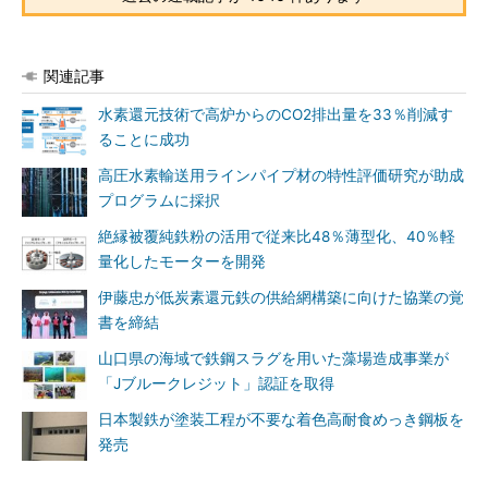
関連記事
水素還元技術で高炉からのCO2排出量を33％削減す
ることに成功
高圧水素輸送用ラインパイプ材の特性評価研究が助成
プログラムに採択
絶縁被覆純鉄粉の活用で従来比48％薄型化、40％軽
量化したモーターを開発
伊藤忠が低炭素還元鉄の供給網構築に向けた協業の覚
書を締結
山口県の海域で鉄鋼スラグを用いた藻場造成事業が
「Jブルークレジット」認証を取得
日本製鉄が塗装工程が不要な着色高耐食めっき鋼板を
発売