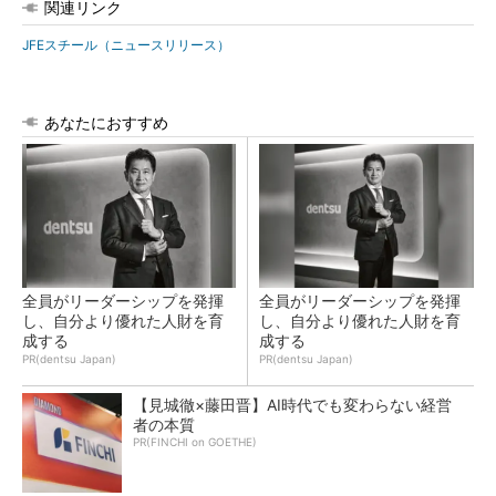
関連リンク
JFEスチール（ニュースリリース）
あなたにおすすめ
全員がリーダーシップを発揮
全員がリーダーシップを発揮
し、自分より優れた人財を育
し、自分より優れた人財を育
成する
成する
PR(dentsu Japan)
PR(dentsu Japan)
【見城徹×藤田晋】AI時代でも変わらない経営
者の本質
PR(FINCHI on GOETHE)