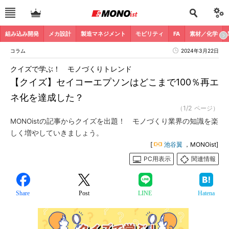
組み込み開発
メカ設計
製造マネジメント
モビリティ
FA
素材／化学
コラム
2024年3月22日
クイズで学ぶ！ モノづくりトレンド
【クイズ】セイコーエプソンはどこまで100％再エ
ネ化を達成した？
（1/2 ページ）
MONOistの記事からクイズを出題！ モノづくり業界の知識を楽
しく増やしていきましょう。
[
池谷翼
，MONOist]
PC用表示
関連情報
Share
Post
LINE
Hatena