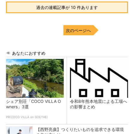
過去の連載記事が 10 件あります
次のページへ
あなたにおすすめ
シェア別荘「COCO VILLA O
令和8年熊本地震による工場へ
wners」3選
の影響まとめ
PR(COCO VILLA on GOETHE)
【西野亮廣】つくりたいものを追求できる環境