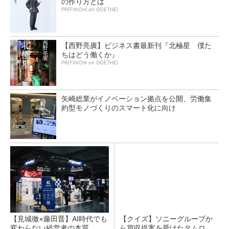
の作り方とは
PR(FINCHI on GOETHE)
【西野亮廣】ビジネス書最新刊『北極星 僕た
ちはどう働くか』
PR(FINCHI on GOETHE)
矢崎総業がイノベーション拠点を公開、労働集
約型モノづくりのスマート化に向け
【見城徹×藤田晋】AI時代でも
【クイズ】ソニーグループか
変わらない経営者の本質
ら買収提案を受けたタムロ