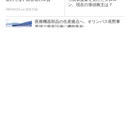
ン、現在の筆頭株主は？
PR(FINCHI on GOETHE)
医療機器部品の生産拠点へ、オリンパス長野事
業場で最新設備に機能集約
デクセリアルズが東京オフィスを改修したワ
ケ、本社機能を2拠点に
定年退職した理系シニア人材が核融合発電炉開
発で活躍、なぜ？