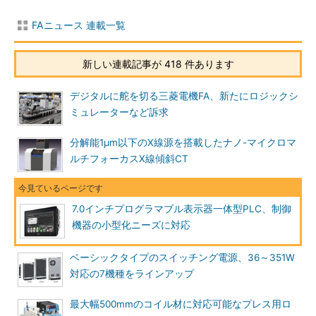
FAニュース 連載一覧
新しい連載記事が 418 件あります
デジタルに舵を切る三菱電機FA、新たにロジックシ
ミュレーターなど訴求
分解能1μm以下のX線源を搭載したナノ-マイクロマ
ルチフォーカスX線傾斜CT
7.0インチプログラマブル表示器一体型PLC、制御
機器の小型化ニーズに対応
ベーシックタイプのスイッチング電源、36～351W
対応の7機種をラインアップ
最大幅500mmのコイル材に対応可能なプレス用ロ