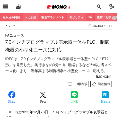
組み込み開発
メカ設計
製造マネジメント
モビリティ
FA
素材／化学
ニュース
2024年1月30日
FAニュース
7.0インチプログラマブル表示器一体型PLC、制御
機器の小型化ニーズに対応
IDECは、7.0インチプログラマブル表示器と一体型のPLC「FT2J
形」を発売した。奥行きを約3分の1に短縮するなど大幅な省スペ
ース化により、近年高まる制御機器の小型化ニーズに応える。
[MONOist]
PC用表示
関連情報
Share
Post
LINE
Hatena
IDECは2023年12月26日、7.0インチプログラマブル表示器と一