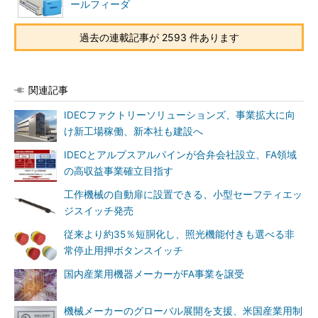
ールフィーダ
過去の連載記事が 2593 件あります
関連記事
IDECファクトリーソリューションズ、事業拡大に向
け新工場稼働、新本社も建設へ
IDECとアルプスアルパインが合弁会社設立、FA領域
の高収益事業確立目指す
工作機械の自動扉に設置できる、小型セーフティエッ
ジスイッチ発売
従来より約35％短胴化し、照光機能付きも選べる非
常停止用押ボタンスイッチ
国内産業用機器メーカーがFA事業を譲受
機械メーカーのグローバル展開を支援、米国産業用制