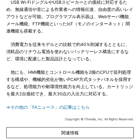
USB Wi-FiドングルやUSBスピーカーとの接続に対応するた
め、無線通信や音による作業者への情報伝達、自由度の高いレイ
アウトなどが可能。プログラマブル表示器は、Webサーバ機能、
メール機能、FTP機能といったIoT（モノのインターネット）関
連機能も搭載する。
消費電力を従来モデルとの比較で約40％削減するとともに、
消耗品のリチウム電池を使わないバッテリーレス構造にするな
ど、環境に配慮した製品設計となっている。
他にも、HMI機能とコントロール機能を2個のCPUで並列処理
する構成や、機械的劣化が無いPCAP方式タッチパネルを採用す
るなど、処理能力や耐環境性能力を向上している。カートリッジ
を最大2台接続でき、最大30点の入出力に対応する。
⇒その他の「FAニュース」の記事はこちら
Copyright © ITmedia, Inc. All Rights Reserved.
関連情報