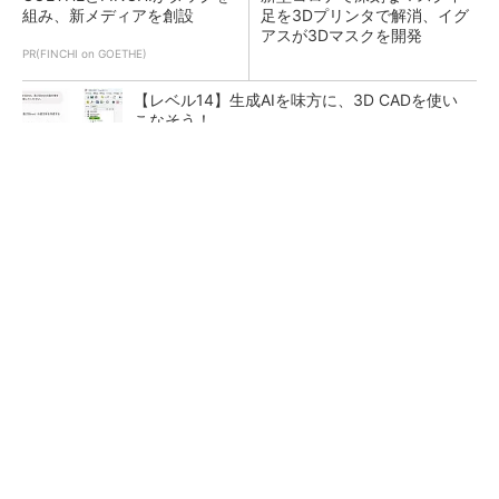
組み、新メディアを創設
足を3Dプリンタで解消、イグ
アスが3Dマスクを開発
PR(FINCHI on GOETHE)
【レベル14】生成AIを味方に、3D CADを使い
こなそう！
令和8年熊本地震による工場への影響まとめ
狭小な駐車場に、シャープがポールカメラ式製
品発表 市場シェア10％目指す