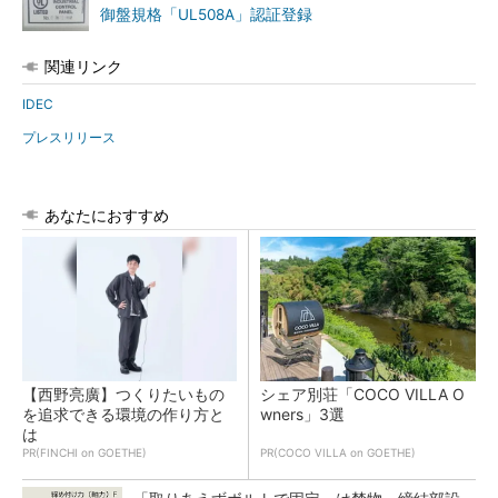
御盤規格「UL508A」認証登録
関連リンク
IDEC
プレスリリース
あなたにおすすめ
【西野亮廣】つくりたいもの
シェア別荘「COCO VILLA O
を追求できる環境の作り方と
wners」3選
は
PR(FINCHI on GOETHE)
PR(COCO VILLA on GOETHE)