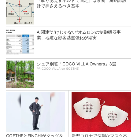
「取りあえずボルトで固定」は禁物 締結部設
計で押さえるべき基本
AI関連“だけじゃない”オムロンの制御機器事
業、地道な顧客基盤強化が結実
シェア別荘「COCO VILLA Owners」3選
PR(COCO VILLA on GOETHE)
GOETHEとFINCHIがタッグを
新型コロナで深刻なマスク不