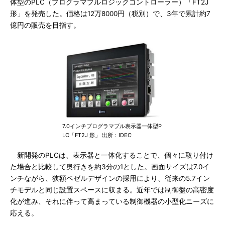
体型のPLC（プログラマブルロジックコントローラー）「FT2J
形」を発売した。価格は12万8000円（税別）で、3年で累計約7
億円の販売を目指す。
7.0インチプログラマブル表示器一体型P
LC「FT2J 形」 出所：IDEC
新開発のPLCは、表示器と一体化することで、個々に取り付け
た場合と比較して奥行きを約3分の1とした。画面サイズは7.0イ
ンチながら、狭額ベゼルデザインの採用により、従来の5.7イン
チモデルと同じ設置スペースに収まる。近年では制御盤の高密度
化が進み、それに伴って高まっている制御機器の小型化ニーズに
応える。