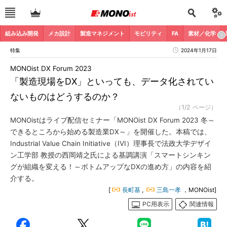
組み込み開発
メカ設計
製造マネジメント
モビリティ
FA
素材／化学
特集
2024年1月17日
MONOist DX Forum 2023
「製造現場をDX」といっても、データ化されてい
ないものはどうするのか？
（1/2 ページ）
MONOistはライブ配信セミナー「MONOist DX Forum 2023 冬～
できるところから始める製造業DX～」を開催した。本稿では、
Industrial Value Chain Initiative（IVI）理事長で法政大学デザイ
ン工学部 教授の西岡靖之氏による基調講演「スマートシンキン
グが組織を変える！～ボトムアップなDXの進め方」の内容を紹
介する。
[
長町基
,
三島一孝
，MONOist]
PC用表示
関連情報