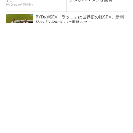
PR(Dreaw合同会社)
BYDの軽EV「ラッコ」は世界初の軽SDV、新開
発の「X-PACK」に電動システ...
ペロブスカイト太陽電池の量産に有効なイン
ク、従来比で1.5倍の性能向上
【レベル14】生成AIを味方に、3D CADを使い
こなそう！