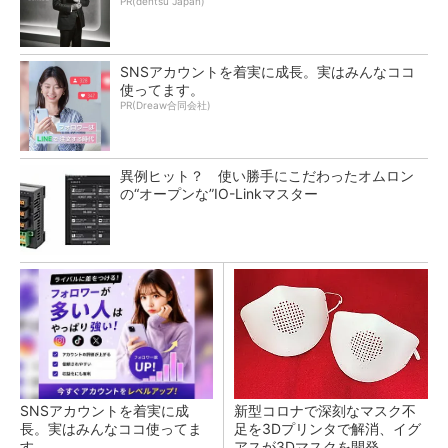
PR(dentsu Japan)
SNSアカウントを着実に成長。実はみんなココ
使ってます。
PR(Dreaw合同会社)
異例ヒット？ 使い勝手にこだわったオムロン
の“オープンな”IO-Linkマスター
SNSアカウントを着実に成
新型コロナで深刻なマスク不
長。実はみんなココ使ってま
足を3Dプリンタで解消、イグ
す。
アスが3Dマスクを開発