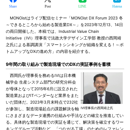
Share
Post
LINE
Hatena
MONOistはライブ配信セミナー「MONOist DX Forum 2023 冬
～できるところから始める製造業DX～」を2023年12月13、14日
の両日開催した。本稿では、Industrial Value Chain
Initiative（IVI）理事長で法政大学デザイン工学部 教授の西岡靖
之氏による基調講演「スマートシンキングが組織を変える！～ボ
トムアップなDXの進め方」の内容を紹介する。
9年間の取り組みで製造現場でのDXの実証事例を蓄積
西岡氏が理事長を務めるIVIは日本機
械学会 生産システム部門の研究分科会
が母体となって2015年6月に設立された
製造業およびITベンダーなど業界をまた
いだ団体だ。2023年3月末時点で232社
IVI理事長の西岡靖之氏
が参加し、製造現場起点の課題解決を軸
にさまざまなデータ連携の仕組みや手法などの確立を推進してい
る。具体的な製造現場での実証を通じて、解決策を確立するワー
キンググループ活動など、「つながる工場」のためのレファレン