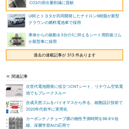
CO2の排出量削減に貢献
UBEとトヨタが共同開発したナイロン6樹脂が新型
クラウンの燃料電池車で採用
車体からの振動を3分の1に抑えるシート用防振ゴム
が新型車に採用
過去の連載記事が 313 件あります
関連記事
次世代電池開発に役立つCNTシート、リチウム空気電
池でもブレークスルー
合成天然ゴムをバイオマスから作る、細胞設計技術で
2020年代前半に実用化
カーボンナノチューブ膜の物性予測時間を98.8％短
縮、深層学習AIの応用で