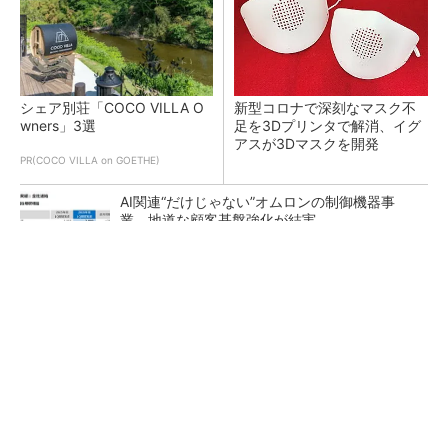
シェア別荘「COCO VILLA O
新型コロナで深刻なマスク不
wners」3選
足を3Dプリンタで解消、イグ
アスが3Dマスクを開発
PR(COCO VILLA on GOETHE)
AI関連“だけじゃない”オムロンの制御機器事
業、地道な顧客基盤強化が結実
【レベル14】生成AIを味方に、3D CADを使い
こなそう！
「取りあえずボルトで固定」は禁物 締結部設
計で押さえるべき基本