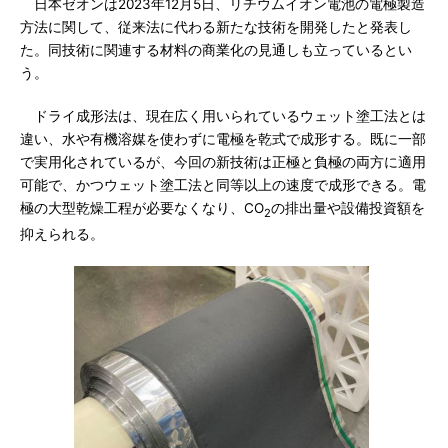
日本ゼオンは2023年12月5日、リチウムイオン電池の電極製造
方法に関して、従来法に代わる新たな技術を開発したと発表し
た。同技術に関連する材料の商業化の見通しも立っているとい
う。
ドライ成形法は、現在広く用いられているウェット塗工法とは
違い、水や有機溶媒を使わずに電極を乾式で成形する。既に一部
で実用化されているが、今回の新技術は正極と負極の両方に適用
可能で、かつウェット塗工法と同等以上の速度で成形できる。電
極の大型乾燥工程が必要なくなり、CO
の排出量や設備投資額を
2
抑えられる。