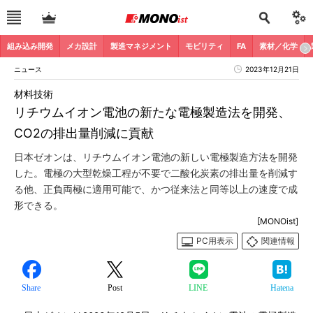
組み込み開発
メカ設計
製造マネジメント
モビリティ
FA
素材／化学
ニュース
2023年12月21日
材料技術
リチウムイオン電池の新たな電極製造法を開発、
CO2の排出量削減に貢献
日本ゼオンは、リチウムイオン電池の新しい電極製造方法を開発
した。電極の大型乾燥工程が不要で二酸化炭素の排出量を削減す
る他、正負両極に適用可能で、かつ従来法と同等以上の速度で成
形できる。
[MONOist]
PC用表示
関連情報
Share
Post
LINE
Hatena