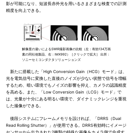
影が可能になり、短波長赤外光を用いるさまざまな検査での計測
精度を向上できる。
解像度の違いによるSWIR撮影画像の比較（左：有効134万画
素の同社他製品、右：IMX992）［クリックで拡大］ 出所：
ソニーセミコンダクタソリューションズ
新たに搭載した「High Conversion Gain（HCG）モード」は、
光を電気信号に変換した直後のノイズが少ない状態で信号を増幅
するため、暗い環境でもノイズの影響を抑え、カメラの認識精度
を高める。また、「Low Conversion Gain（LCG）モード」で
は、光量が十分にある明るい環境で、ダイナミックレンジを重視
した撮像ができる。
後段システムにフレームメモリを設ければ、「DRRS（Dual
Read Rolling Shutter）」が使用できる。DRRS有効時にイメージ
センサーから出力された2種類の特殊な画像をカメラ側で合成す