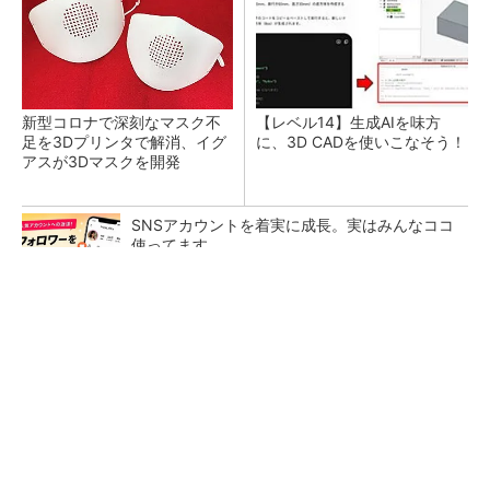
新型コロナで深刻なマスク不
【レベル14】生成AIを味方
足を3Dプリンタで解消、イグ
に、3D CADを使いこなそう！
アスが3Dマスクを開発
SNSアカウントを着実に成長。実はみんなココ
使ってます。
PR(Dreaw合同会社)
令和8年熊本地震による工場への影響まとめ
狭小な駐車場に、シャープがポールカメラ式製
品発表 市場シェア10％目指す