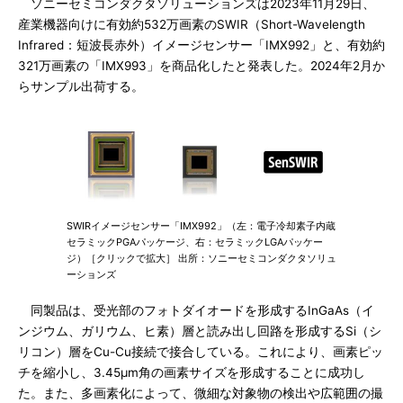
ソニーセミコンダクタソリューションズは2023年11月29日、
産業機器向けに有効約532万画素のSWIR（Short-Wavelength
Infrared：短波長赤外）イメージセンサー「IMX992」と、有効約
321万画素の「IMX993」を商品化したと発表した。2024年2月か
らサンプル出荷する。
SWIRイメージセンサー「IMX992」（左：電子冷却素子内蔵
セラミックPGAパッケージ、右：セラミックLGAパッケー
ジ）［クリックで拡大］ 出所：ソニーセミコンダクタソリュ
ーションズ
同製品は、受光部のフォトダイオードを形成するInGaAs（イ
ンジウム、ガリウム、ヒ素）層と読み出し回路を形成するSi（シ
リコン）層をCu-Cu接続で接合している。これにより、画素ピッ
チを縮小し、3.45μm角の画素サイズを形成することに成功し
た。また、多画素化によって、微細な対象物の検出や広範囲の撮