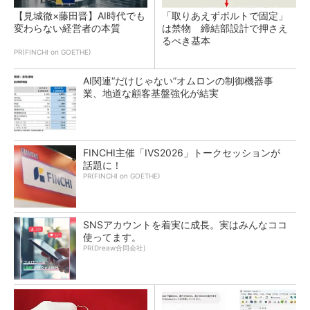
【見城徹×藤田晋】AI時代でも
「取りあえずボルトで固定」
変わらない経営者の本質
は禁物 締結部設計で押さえ
るべき基本
PR(FINCHI on GOETHE)
AI関連“だけじゃない”オムロンの制御機器事
業、地道な顧客基盤強化が結実
FINCHI主催「IVS2026」トークセッションが
話題に！
PR(FINCHI on GOETHE)
SNSアカウントを着実に成長。実はみんなココ
使ってます。
PR(Dreaw合同会社)