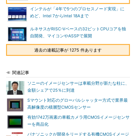
インテルが「4年で5つのプロセスノード実現」に
めど、Intel 7からIntel 18Aまで
ルネサスがRISC-Vベースの32ビットCPUコアを独
自開発、マイコンやASSPで展開
過去の連載記事が 1275 件あります
関連記事
ソニーのイメージセンサーは車載分野が新たな柱に、
金額シェアで25％に到達
Sマウント対応のグローバルシャッター方式で業界最
高解像度の積層型CMOSセンサー
有効1742万画素の車載カメラ用CMOSイメージセンサ
ーを商品化
パナソニックが開発をリードする有機CMOSイメージ