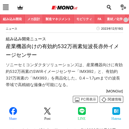
組み込み開発
メカ設計
製造マネジメント
モビリティ
FA
素材／化学
ニュース
2023年12月19日
組み込み開発ニュース
産業機器向けの有効約532万画素短波長赤外イメ
ージセンサー
ソニーセミコンダクタソリューションズは、産業機器向けに有効
約532万画素のSWIRイメージセンサー「IMX992」と、有効約
321万画素の「IMX993」を商品化した。0.4～1.7μmまでの波長
帯域で高精細な撮像が可能になる。
[MONOist]
PC用表示
関連情報
Share
Post
LINE
Hatena