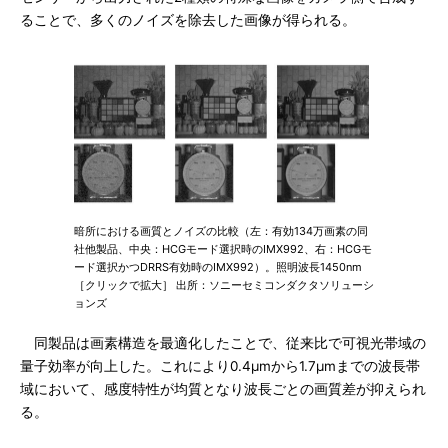
ることで、多くのノイズを除去した画像が得られる。
暗所における画質とノイズの比較（左：有効134万画素の同
社他製品、中央：HCGモード選択時のIMX992、右：HCGモ
ード選択かつDRRS有効時のIMX992）。照明波長1450nm
［クリックで拡大］ 出所：ソニーセミコンダクタソリューシ
ョンズ
同製品は画素構造を最適化したことで、従来比で可視光帯域の
量子効率が向上した。これにより0.4μmから1.7μmまでの波長帯
域において、感度特性が均質となり波長ごとの画質差が抑えられ
る。