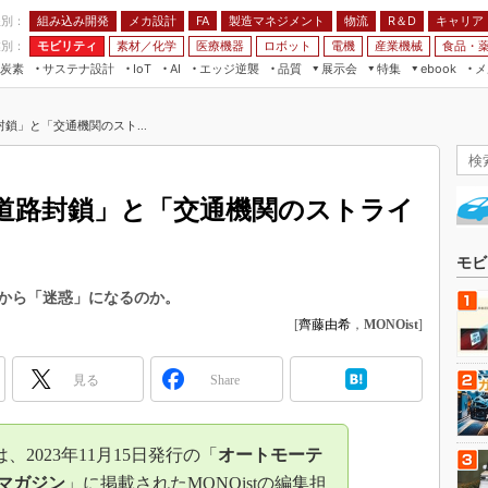
程別：
組み込み開発
メカ設計
製造マネジメント
物流
R＆D
キャリア
FA
業別：
モビリティ
素材／化学
医療機器
ロボット
電機
産業機械
食品・
炭素
サステナ設計
エッジ逆襲
品質
展示会
特集
メ
IoT
AI
ebook
伝承
組み込み開発
CEATEC
読者調査まとめ
編集後記
鎖」と「交通機関のスト...
JIMTOF
保全
メカ設計
つながるクルマ
組込み/エッジ コンピューティング
ス
 AI
製造マネジメント
5G
展＆IoT/5Gソリューション展
VR／AR
FA
道路封鎖」と「交通機関のストライ
IIFES
モビリティ
フィールドサービス
国際ロボット展
素材／化学
FPGA
モビ
ジャパンモビリティショー
組み込み画像技術
から「迷惑」になるのか。
TECHNO-FRONTIER
[
齊藤由希
，
MONOist
]
組み込みモデリング
人テク展
Windows Embedded
スマート工場EXPO
見る
Share
車載ソフト開発
EdgeTech+
ISO26262
日本ものづくりワールド
2023年11月15日発行の「
オートモーテ
無償設計ツール
AUTOMOTIVE WORLD
ルマガジン
」に掲載されたMONOistの編集担