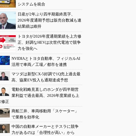
システムを統合
日産が2年ぶり四半期最終黒字、
2026年度通期予想は販売台数減も連
結業績は維持
トヨタが2026年度通期業績を上方修
正、好調なHEVは次世代電池で競争
力を強化へ
NVIDIAとトヨタ自動車、フィジカルAI
活用で車両／工場／都市を連携
マツダは新型CX-5好調で1Q売上過去最
高、協業EV投入も通期達成予想
電動化戦略見直しのホンダが四半期営
業利益で過去最高、2026年度業績も上
方修正
商船三井、車両移動用「スケーター」
で業務を効率化
中国の自動車メーカーとテスラに競争
力があるのは「合理性が高い」から