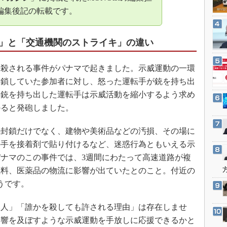
3Dプリンタ
産業オープンネット展
編集後記の転載です。
デジタルツインとCAE
S＆OP
」と「交通機関のストライキ」の違い
インダストリー4.0
イノベーション
殺される事件がパナマで起きました。示威運動の一環
封鎖していた参加者に対し、怒った運転手が銃を持ち出
製造業ビッグデータ
、銃を持ち出した運転手は示威活動を縮小するよう求め
メイドインジャパン
かると発砲しました。
植物工場
知財マネジメント
封鎖だけでなく、建物や美術品などの汚損、その場に
の手を接着剤で貼り付けるなど、迷惑行為ともいえる示
海外生産
ナマのこの事件では、3週間にわたって高速道路が複
グローバル設計・開発
燃料、医薬品の物流に影響が出ていたとのこと。付近の
制御セキュリティ
うです。
新型コロナへの対応
人」「誰かを殺しても許される理由」は存在しませ
影響を及ぼすような示威運動を手放しに応援できるかと