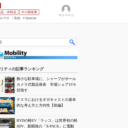
薬品・衣料品
中小製造業
マイページ
ルマガ
告知
Special
リティの記事ランキング
狭小な駐車場に、シャープがポール
カメラ式製品発表 市場シェア10％
目指す
テスラにおけるギガキャストの基本
的な考え方と方向性【前編】
BYDの軽EV「ラッコ」は世界初の軽
SDV、新開発の「X-PACK」に電動