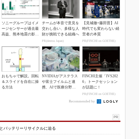
ソニーグループはイメ
チームが本音で意見を
【見城徹×藤田晋】AI
ージセンサーが過去最
交わし合い、多様な人
時代でも変わらない経
高益、熊本地震の影響
財が挑戦できる組織へ
営者の本質
も限定的
PR(dentsu Japan)
PR(FINCHI on GOETHE)
おもちゃで解説。回転
NVIDIAがアステラス
FINCHI主催「IVS202
＆スライドを自在に操
や富士フイルムと連
6」トークセッション
る方法
携、AIで医療分野支
が話題に！
援へ
PR(FINCHI on GOETHE)
Recommended by
PR
造とバッテリーリサイクルに迫る