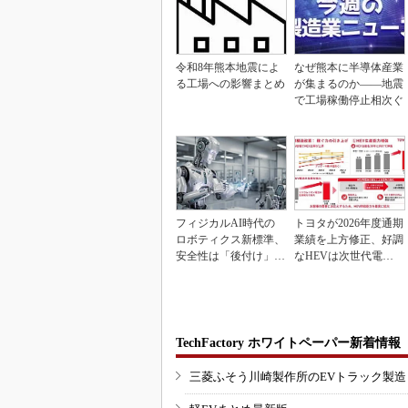
令和8年熊本地震によ
なぜ熊本に半導体産業
る工場への影響まとめ
が集まるのか――地震
で工場稼働停止相次ぐ
フィジカルAI時代の
トヨタが2026年度通期
ロボティクス新標準、
業績を上方修正、好調
安全性は「後付け」で
なHEVは次世代電池
なく「設計の核心」
で競争力を強化へ
TechFactory ホワイトペーパー新着情報
三菱ふそう川崎製作所のEVトラック製