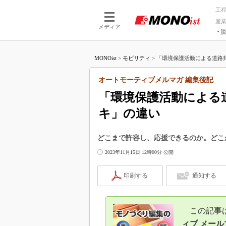
工
産
メディア
脱
つながる技術
AI×技術
MONOist
>
モビリティ
>
「環境保護活動による道路封
つながる工場
AI×設備
つながるサービ
Physical
オートモーティブメルマガ 編集後記
「環境保護活動による
キ」の違い
どこまで許容し、応援できるのか。どこ
2023年11月15日 12時00分 公開
印刷する
通知する
この記事は、
ィブ メー