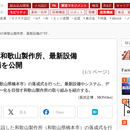
程別：
組み込み開発
メカ設計
製造マネジメント
物流
R＆D
キャリア
FA
業別：
モビリティ
素材／化学
医療機器
ロボット
電機
産業機械
食品・
炭素
サステナ設計
エッジ逆襲
品質
展示会
特集
メ
IoT
AI
ebook
伝承
組み込み開発
CEATEC
読者調査まとめ
編集後記
の和歌山製作所、最新設備の“ST...
JIMTOF
保全
メカ設計
つながるクルマ
組込み/エッジ コンピューティング
ス
 AI
製造マネジメント
5G
展＆IoT/5Gソリューション展
VR／AR
FA
の和歌山製作所、最新設備
IIFES
モビリティ
フィールドサービス
場を公開
国際ロボット展
素材／化学
FPGA
Fac
（1/3 ページ）
ジャパンモビリティショー
組み込み画像技術
TECHNO-FRONTIER
和歌山県橋本市）の落成式を行った。最新設備やシステム、デ
組み込みモデリング
ー化を目指す和歌山製作所の取り組みを紹介する。
人テク展
Windows Embedded
[
長沢正博
，
MONOist
]
スマート工場EXPO
車載ソフト開発
EdgeTech+
見る
Share
ISO26262
日本ものづくりワールド
無償設計ツール
AUTOMOTIVE WORLD
たに建設した和歌山製作所（和歌山県橋本市）の落成式を行