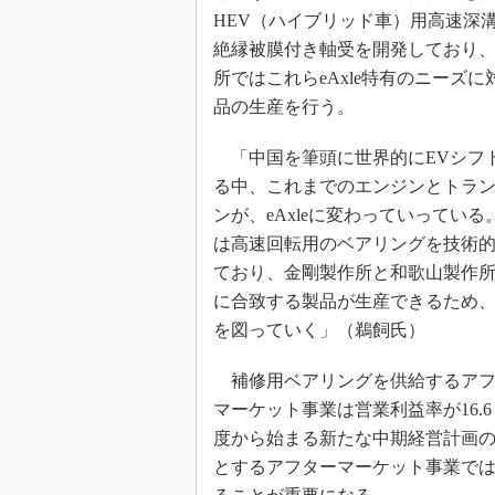
HEV（ハイブリッド車）用高速深
絶縁被膜付き軸受を開発しており
所ではこれらeAxle特有のニーズ
品の生産を行う。
「中国を筆頭に世界的にEVシフ
る中、これまでのエンジンとトラ
ンが、eAxleに変わっていってい
は高速回転用のベアリングを技術
ており、金剛製作所と和歌山製作
に合致する製品が生産できるため
を図っていく」（鵜飼氏）
補修用ベアリングを供給するアフ
マーケット事業は営業利益率が16.6
度から始まる新たな中期経営計画の
とするアフターマーケット事業で