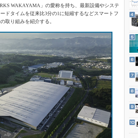
3Dプリンタ
ORKS WAKAYAMA」の愛称を持ち、最新設備やシステ
産業オープンネット展
デジタルツインとCAE
ードタイムを従来比3分の1に短縮するなどスマートフ
所の取り組みを紹介する。
S＆OP
インダストリー4.0
イノベーション
製造業ビッグデータ
メイドインジャパン
植物工場
知財マネジメント
海外生産
グローバル設計・開発
制御セキュリティ
新型コロナへの対応