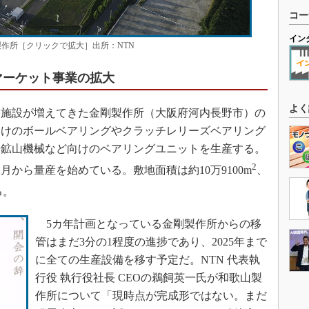
コー
イン
製作所［クリックで拡大］出所：NTN
マーケット事業の拡大
よく
施設が増えてきた金剛製作所（大阪府河内長野市）の
向けのボールベアリングやクラッチレリーズベアリング
や鉱山機械など向けのベアリングユニットを生産する。
2
年12月から量産を始めている。敷地面積は約10万9100m
、
る。
5カ年計画となっている金剛製作所からの移
管はまだ3分の1程度の進捗であり、2025年まで
に全ての生産設備を移す予定だ。NTN 代表執
行役 執行役社長 CEOの鵜飼英一氏が和歌山製
作所について「現時点が完成形ではない。まだ