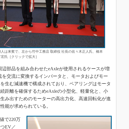
人は来賓で、左から竹中工務店 取締役 社長の佐々木正人氏、橋本
下宏氏［クリックで拡大］
辺部品を組み合わせたeAxleが使用されるケースが増
直流を交流に変換するインバータと、モータおよびモー
クを生む減速機で構成されており、ベアリングはモータ
距離を確保するためeAxleの小型化、軽量化と、小
を生み出すためのモーターの高出力化、高速回転化が進
転性能が求められている。
値で220万
つEV／