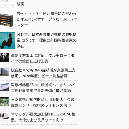
結実
異例ヒット？ 使い勝手にこだわっ
たオムロンの“オープンな”IO-Linkマ
スター
牧野フ、日本産業推進機構の買収提
案に応じず 理由に外国籍投資家の
存在
高硬度材加工に対応、マルチローラタ
イプの鏡面仕上げ工具
脱自動車でもDMG森精機が業績再上方
修正、2028年度にピーク利益計画
医療機器部品の生産拠点へ、オリンパ
ス長野事業場で最新設備に機能集約
三菱電機が知的財産活用を拡大、金属
腐食センサー技術のライセンス供与
マザックが最大加工径910mmのCNC旋
盤、大径および長尺ワーク向け