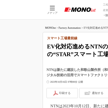
工
産
メディア
脱
つながる技術
AI×技術
MONOist
>
Factory Automation
>
EV化対応進めるNTN
つながる工場
AI×設備
つながるサービ
Physical
スマート工場最前線
EV化対応進めるNTN
の“STAR”スマート工
NTNは新たに建設した和歌山製作所（
ジタル技術の活用でスマートファクトリ
2023年10月16日 07時00分 公開
印刷する
通知する
NTNは2023年10月12日、新