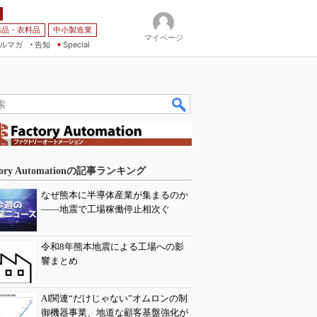
薬品・衣料品
中小製造業
マイページ
ルマガ
告知
Special
tory Automationの記事ランキング
なぜ熊本に半導体産業が集まるのか
――地震で工場稼働停止相次ぐ
令和8年熊本地震による工場への影
響まとめ
AI関連“だけじゃない”オムロンの制
御機器事業、地道な顧客基盤強化が