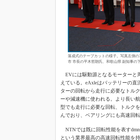
落成式のテープカットの様子。写真左側の3
市 市長の平木哲朗氏、和歌山県 副知事の
EVには駆動源となるモーターと周
えている。eAxleはバッテリーの
ターの回転から走行に必要なトル
ーや減速機に使われる。より長い航続
型でも走行に必要な回転、トルク
んでおり、ベアリングにも高速回
NTNでは既に回転性能を表すdmn
という業界最高の高速回転性能を持