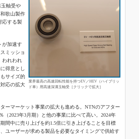
溝玉軸受や
、和歌山製作
に対応する製
トが加速す
ンスミッショ
る。われわれ
的に得意とし
所もサイズ的
業界最高の高速回転性能を持つEV／HEV（ハイブリッ
、対応の拡大
ド車）用高速深溝玉軸受［クリックで拡大］
ターマーケット事業の拡大も進める。NTNのアフター
％（2023年3月期）と他の事業に比べて高い。2024年
期間中に売り上げを約1.5倍に引き上げることを目標
は、ユーザーが求める製品を必要なタイミングで供給す