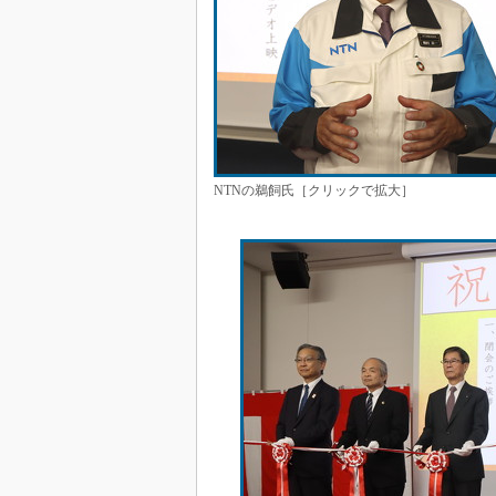
NTNの鵜飼氏［クリックで拡大］