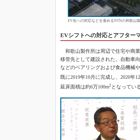
EV化への対応などを進めるNTNの和歌山
EVシフトへの対応とアフター
和歌山製作所は周辺で住宅や商業
移管先として建設された。自動車
などのベアリングおよび食品機械
既に2019年10月に完成し、2020
2
延床面積は約6万100m
となってい