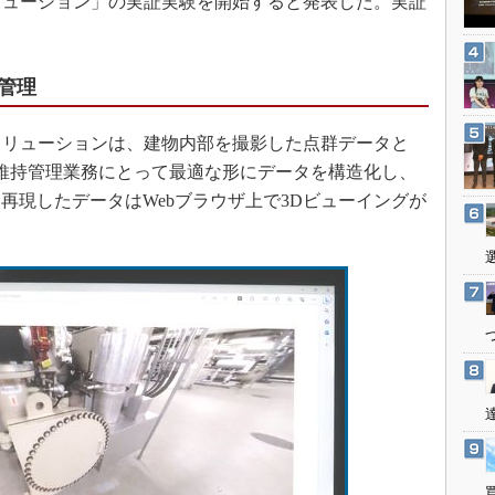
リューション」の実証実験を開始すると発表した。実証
3Dプリンタ
産業オープンネット展
。
デジタルツインとCAE
S＆OP
管理
インダストリー4.0
ソリューションは、建物内部を撮影した点群データと
イノベーション
の維持管理業務にとって最適な形にデータを構造化し、
製造業ビッグデータ
再現したデータはWebブラウザ上で3Dビューイングが
メイドインジャパン
植物工場
知財マネジメント
海外生産
グローバル設計・開発
制御セキュリティ
新型コロナへの対応