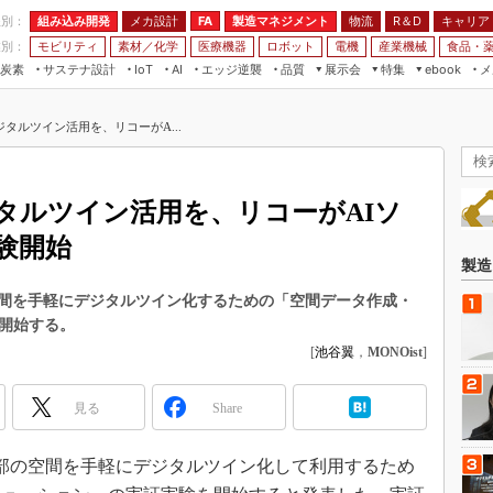
程別：
組み込み開発
メカ設計
製造マネジメント
物流
R＆D
キャリア
FA
業別：
モビリティ
素材／化学
医療機器
ロボット
電機
産業機械
食品・
炭素
サステナ設計
エッジ逆襲
品質
展示会
特集
メ
IoT
AI
ebook
伝承
組み込み開発
CEATEC
読者調査まとめ
編集後記
タルツイン活用を、リコーがA...
JIMTOF
保全
メカ設計
つながるクルマ
組込み/エッジ コンピューティング
ス
 AI
製造マネジメント
5G
展＆IoT/5Gソリューション展
VR／AR
FA
タルツイン活用を、リコーがAIソ
IIFES
モビリティ
フィールドサービス
験開始
国際ロボット展
素材／化学
FPGA
製造
ジャパンモビリティショー
組み込み画像技術
間を手軽にデジタルツイン化するための「空間データ作成・
TECHNO-FRONTIER
を開始する。
組み込みモデリング
人テク展
[
池谷翼
，
MONOist
]
Windows Embedded
スマート工場EXPO
車載ソフト開発
見る
Share
EdgeTech+
ISO26262
日本ものづくりワールド
物内部の空間を手軽にデジタルツイン化して利用するため
無償設計ツール
AUTOMOTIVE WORLD