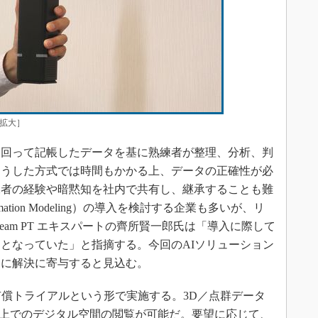
拡大］
回って記帳したデータを基に熟練者が整理、分析、判
こうした方式では時間もかかる上、データの正確性が必
練者の経験や暗黙知を社内で共有し、継承することも難
ormation Modeling）の導入を検討する企業も多いが、リ
ta Stream PT エキスパートの齊所賢一郎氏は「導入に際して
となっていた」と指摘する。今回のAIソリューション
題に解決に寄与すると見込む。
償トライアルという形で実施する。3D／点群データ
ザ上でのデジタル空間の閲覧が可能だ。要望に応じて、