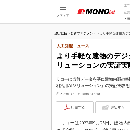
工
産
メディア
脱
つながる技術
AI×技術
MONOist
>
製造マネジメント
>
より手軽な建物のデジ
つながる工場
AI×設備
つながるサービ
Physical
人工知能ニュース
より手軽な建物のデジ
リューションの実証実
リコーは点群データを基に建物内部の空
利活用AIソリューション」の実証実験
2023年10月04日 10時00分 公開
印刷する
通知する
リコーは2023年9月25日、建