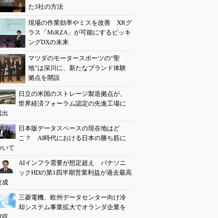
た3社の方法
現場の作業効率やミスを改善 XRグ
ラス「MiRZA」が可能にするピッキ
ングDXの未来
マツダのモータースポーツの“聖
地”は深川に、新たなブランド体験
拠点を開設
日立の米国のストレージ製造拠点が、
世界経済フォーラム認定の先進工場に
選出
日本版データスペースの現在地はど
こ？ AI時代における日本の勝ち筋に
ついて
AIインフラ需要が想定超え パナソニ
ックHDの第1四半期営業利益が過去最高
達成
三菱電機、欧州データセンター向け冷
却システム事業拡大でオランダ企業を
買収