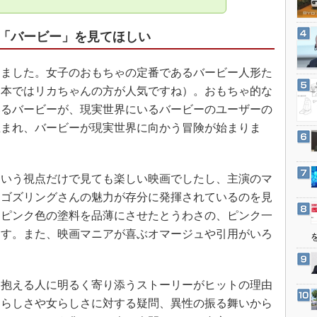
3Dプリンタ
産業オープンネット展
デジタルツインとCAE
「バービー」を見てほしい
S＆OP
インダストリー4.0
ました。女子のおもちゃの定番であるバービー人形た
日本ではリカちゃんの方が人気ですね）。おもちゃ的な
イノベーション
いるバービーが、現実世界にいるバービーのユーザーの
製造業ビッグデータ
生まれ、バービーが現実世界に向かう冒険が始まりま
メイドインジャパン
植物工場
いう視点だけで見ても楽しい映画でしたし、主演のマ
知財マネジメント
・ゴズリングさんの魅力が存分に発揮されているのを見
海外生産
、ピンク色の塗料を品薄にさせたとうわさの、ピンク一
グローバル設計・開発
ます。また、映画マニアが喜ぶオマージュや引用がいろ
制御セキュリティ
。
新型コロナへの対応
抱える人に明るく寄り添うストーリーがヒットの理由
男らしさや女らしさに対する疑問、異性の振る舞いから