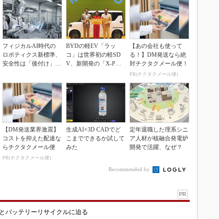
フィジカルAI時代の
BYDの軽EV「ラッ
【あの会社も使って
ロボティクス新標準、
コ」は世界初の軽SD
る！】DM発送なら絶
安全性は「後付け」で
V、新開発の「X-PAC
対チクタクメール便！
なく「設計の核心」
K」に電動システ...
PR(チクタクメール便)
【DM発送業界激震】
生成AI×3D CADでど
定年退職した理系シニ
コストを抑えた配達な
こまでできるか試して
ア人材が核融合発電炉
らチクタクメール便
みた
開発で活躍、なぜ？
PR(チクタクメール便)
Recommended by
PR
造とバッテリーリサイクルに迫る