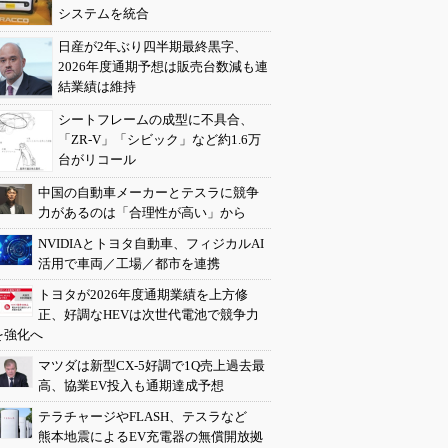
システムを統合
日産が2年ぶり四半期最終黒字、
2026年度通期予想は販売台数減も連
結業績は維持
シートフレームの成型に不具合、
「ZR-V」「シビック」など約1.6万
台がリコール
中国の自動車メーカーとテスラに競争
力があるのは「合理性が高い」から
NVIDIAとトヨタ自動車、フィジカルAI
活用で車両／工場／都市を連携
トヨタが2026年度通期業績を上方修
正、好調なHEVは次世代電池で競争力
を強化へ
マツダは新型CX-5好調で1Q売上過去最
高、協業EV投入も通期達成予想
テラチャージやFLASH、テスラなど
熊本地震によるEV充電器の無償開放拠