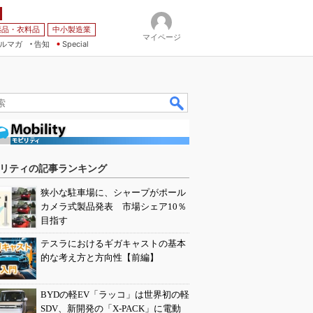
薬品・衣料品
中小製造業
マイページ
ルマガ
告知
Special
リティの記事ランキング
狭小な駐車場に、シャープがポール
カメラ式製品発表 市場シェア10％
目指す
テスラにおけるギガキャストの基本
的な考え方と方向性【前編】
BYDの軽EV「ラッコ」は世界初の軽
SDV、新開発の「X-PACK」に電動