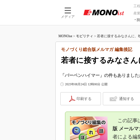
工
産
メディア
脱
つながる技術
AI×技術
MONOist
>
モビリティ
>
若者に接するみなさんに、映
つながる工場
AI×設備
つながるサービ
Physical
モノづくり総合版メルマガ 編集後記
若者に接するみなさん
「バーベンハイマー」の件もありました
2023年08月24日 12時00分 公開
印刷する
通知する
この記事は、
版 メールマ
者による編