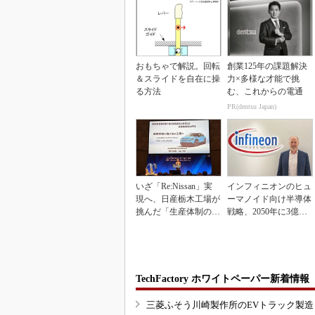
おもちゃで解説。回転
創業125年の課題解決
＆スライドを自在に操
力×多様な才能で挑
る方法
む、これからの電通
PR(dentsu Japan)
いざ「Re:Nissan」実
インフィニオンのヒュ
現へ、日産栃木工場が
ーマノイド向け半導体
挑んだ「生産体制の比
戦略、2050年に3億台
例化」
の市場を捉える
TechFactory ホワイトペーパー新着情報
三菱ふそう川崎製作所のEVトラック製