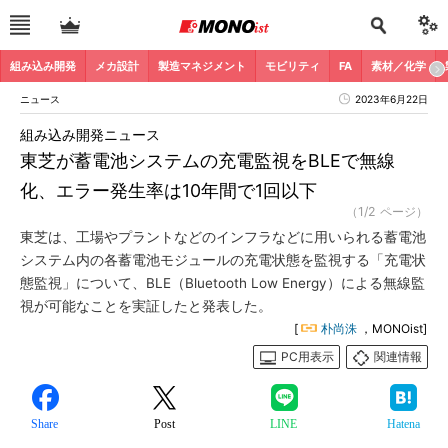
組み込み開発
メカ設計
製造マネジメント
モビリティ
FA
素材／化学
ニュース
2023年6月22日
組み込み開発ニュース
東芝が蓄電池システムの充電監視をBLEで無線
化、エラー発生率は10年間で1回以下
（1/2 ページ）
東芝は、工場やプラントなどのインフラなどに用いられる蓄電池
システム内の各蓄電池モジュールの充電状態を監視する「充電状
態監視」について、BLE（Bluetooth Low Energy）による無線監
視が可能なことを実証したと発表した。
[
朴尚洙
，MONOist]
PC用表示
関連情報
Share
Post
LINE
Hatena