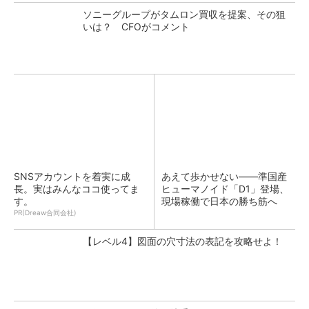
ソニーグループがタムロン買収を提案、その狙
いは？ CFOがコメント
SNSアカウントを着実に成
あえて歩かせない――準国産
長。実はみんなココ使ってま
ヒューマノイド「D1」登場、
す。
現場稼働で日本の勝ち筋へ
PR(Dreaw合同会社)
【レベル4】図面の穴寸法の表記を攻略せよ！