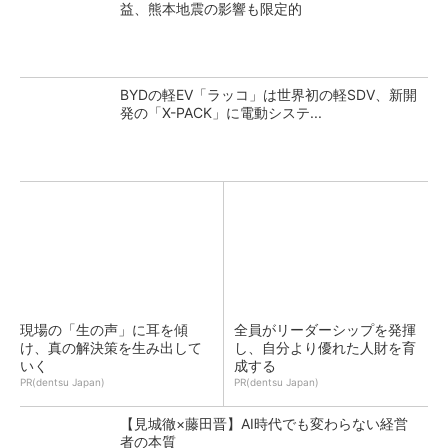
益、熊本地震の影響も限定的
BYDの軽EV「ラッコ」は世界初の軽SDV、新開
発の「X-PACK」に電動システ...
現場の「生の声」に耳を傾
全員がリーダーシップを発揮
け、真の解決策を生み出して
し、自分より優れた人財を育
いく
成する
PR(dentsu Japan)
PR(dentsu Japan)
【見城徹×藤田晋】AI時代でも変わらない経営
者の本質