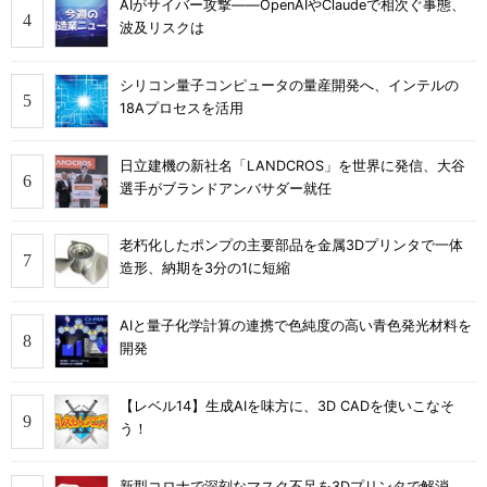
AIがサイバー攻撃――OpenAIやClaudeで相次ぐ事態、
波及リスクは
シリコン量子コンピュータの量産開発へ、インテルの
18Aプロセスを活用
日立建機の新社名「LANDCROS」を世界に発信、大谷
選手がブランドアンバサダー就任
老朽化したポンプの主要部品を金属3Dプリンタで一体
造形、納期を3分の1に短縮
AIと量子化学計算の連携で色純度の高い青色発光材料を
開発
【レベル14】生成AIを味方に、3D CADを使いこなそ
う！
新型コロナで深刻なマスク不足を3Dプリンタで解消、