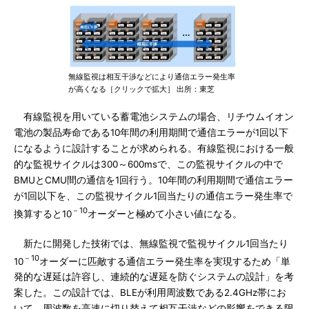
無線監視は相互干渉などにより通信エラー発生率
が高くなる［クリックで拡大］ 出所：東芝
有線監視を用いている蓄電池システムの場合、リチウムイオン
電池の製品寿命である10年間の利用期間で通信エラーが1回以下
になるように設計することが求められる。有線監視における一般
的な監視サイクルは300～600msで、この監視サイクルの中で
BMUとCMU間の通信を1回行う。10年間の利用期間で通信エラー
が1回以下を、この監視サイクル1回当たりの通信エラー発生率で
－10
換算すると10
オーダーと極めて小さい値になる。
新たに開発した技術では、無線監視で監視サイクル1回当たり
－10
10
オーダーに匹敵する通信エラー発生率を実現するため「単
発的な遅延は許容し、連続的な遅延を防ぐシステムの設計」を考
案した。この設計では、BLEが利用周波数である2.4GHz帯にお
いて、周波数を高速に切り替えて相互干渉などの影響をできる限