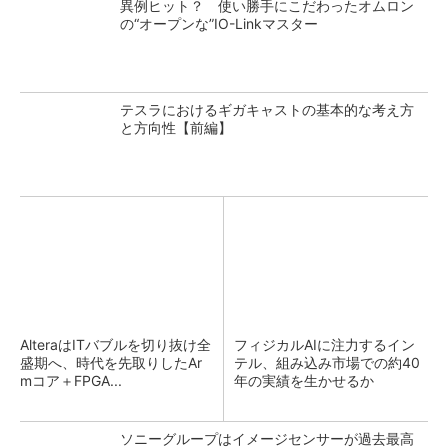
異例ヒット？ 使い勝手にこだわったオムロン
の“オープンな”IO-Linkマスター
テスラにおけるギガキャストの基本的な考え方
と方向性【前編】
AlteraはITバブルを切り抜け全
フィジカルAIに注力するイン
盛期へ、時代を先取りしたAr
テル、組み込み市場での約40
mコア＋FPGA...
年の実績を生かせるか
ソニーグループはイメージセンサーが過去最高