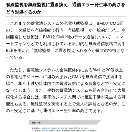
有線監視を無線監視に置き換え、通信エラー発生率の高さを
どう対処するのか
これまでの蓄電池システムの充電状態監視は、BMUとCMU間
のデータ通信を有線接続で行う「有線監視」が一般的だった。今
回開発した技術は、BMUとCMU間のデータ通信について、スマ
ートフォンなどでも利用されている汎用的な無線通信規格である
BLEを用いた「無線監視」に置き換えられる点が最大の特徴とな
っている。
ただし、蓄電池システムの金属筐体内にあるBMUと20個以上
の蓄電池モジュールに組み込まれたCMUを無線通信で接続する
場合、相互干渉や筐体内での電波反射による影響などで不安定に
なってしまう。また、複数の蓄電池システムを組み合わせて大規
模化する場合には、蓄電池システム間での相互干渉が発生する可
能性もある。無線監視を実現する上で最大の課題となるのが、こ
の不安定さに基づく通信エラー発生率の高さである。