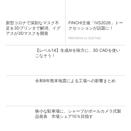
新型コロナで深刻なマスク不
FINCHI主催「IVS2026」トー
足を3Dプリンタで解消、イグ
クセッションが話題に！
アスが3Dマスクを開発
PR(FINCHI on GOETHE)
【レベル14】生成AIを味方に、3D CADを使い
こなそう！
令和8年熊本地震による工場への影響まとめ
狭小な駐車場に、シャープがポールカメラ式製
品発表 市場シェア10％目指す