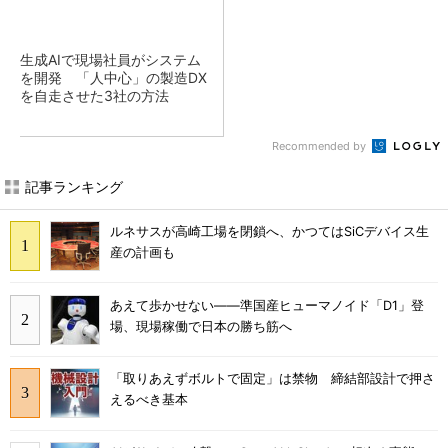
生成AIで現場社員がシステム
を開発 「人中心」の製造DX
を自走させた3社の方法
Recommended by
記事ランキング
ルネサスが高崎工場を閉鎖へ、かつてはSiCデバイス生
産の計画も
あえて歩かせない――準国産ヒューマノイド「D1」登
場、現場稼働で日本の勝ち筋へ
「取りあえずボルトで固定」は禁物 締結部設計で押さ
えるべき基本