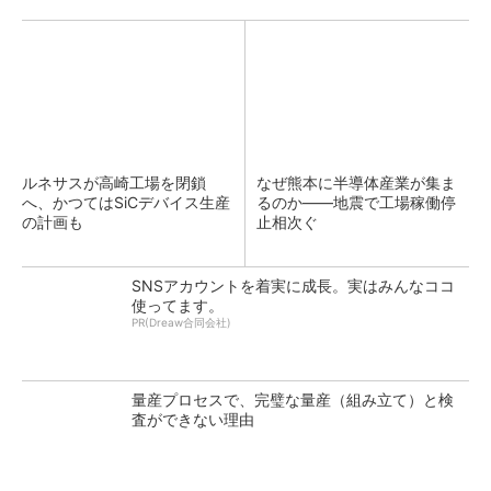
ルネサスが高崎工場を閉鎖
なぜ熊本に半導体産業が集ま
へ、かつてはSiCデバイス生産
るのか――地震で工場稼働停
の計画も
止相次ぐ
SNSアカウントを着実に成長。実はみんなココ
使ってます。
PR(Dreaw合同会社)
量産プロセスで、完璧な量産（組み立て）と検
査ができない理由