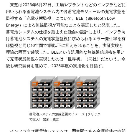
東芝は2023年6月22日、工場やプラントなどのインフラなどに
用いられる蓄電池システム内の各蓄電池モジュールの充電状態を
監視する「充電状態監視」について、BLE（Bluetooth Low
Energy）による無線監視が可能なことを実証したと発表した。
蓄電池システムの仕様を踏まえた独自の設計により、インフラ向
け蓄電池システムの充電状態監視に求められるエラー発生率を有
線監視と同じ10年間で1回以下に抑えられることを、実証実験と
理論の両面で確認した。BLEという汎用的な無線通信規格を用い
て充電状態監視を実現したのは「世界初」（同社）だという。今
後も研究開発を進めて、2025年度の実用化を目指す。
蓄電池システムの無線監視のイメージ［クリック
で拡大］ 出所：東芝
インフラ向け蓄電池システムは、閉空間である金属筐体の内部