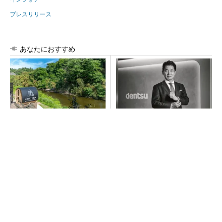
プレスリリース
あなたにおすすめ
シェア別荘「COCO VILLA O
チームが本音で意見を交わし
wners」3選
合い、多様な人財が挑戦でき
る組織へ
PR(COCO VILLA on GOETHE)
PR(dentsu Japan)
令和8年熊本地震による工場への影響まとめ