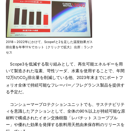
2018～2022年にかけて、Scope1と2を足した温室効果ガス
排出量を年率11％でカット［クリックで拡大］ 出所：ランク
セス
Scope3を低減する取り組みとして、再生可能エネルギーを用
いて製造された塩素、苛性ソーダ、水素を使用することで、年間
12万tのCO
排出量を削減している他、2023年末までにポートフ
2
ォリオ全体で持続可能なフレーバー／フレグランス製品を提供す
る予定だ。
コンシューマープロテクションユニットでも、サステナビリテ
ィを意識したアクションとして、全体の90％以上が持続可能な原
材料で構成されたイオン交換樹脂「レバチット スコープブル
ー」や優れた効果を発揮する飲料用天然由来保存料のリリースを