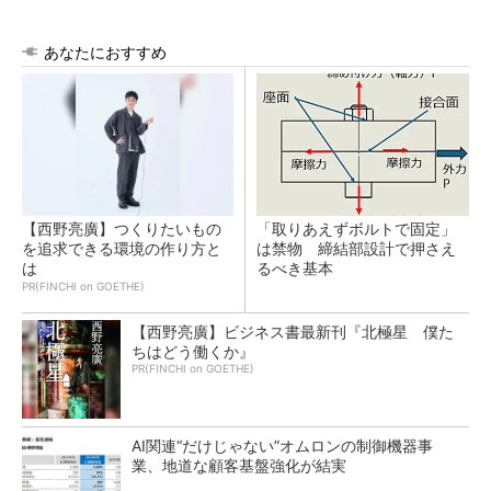
あなたにおすすめ
【西野亮廣】つくりたいもの
「取りあえずボルトで固定」
を追求できる環境の作り方と
は禁物 締結部設計で押さえ
は
るべき基本
PR(FINCHI on GOETHE)
【西野亮廣】ビジネス書最新刊『北極星 僕た
ちはどう働くか』
PR(FINCHI on GOETHE)
AI関連“だけじゃない”オムロンの制御機器事
業、地道な顧客基盤強化が結実