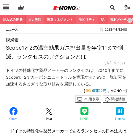
組み込み開発
メカ設計
製造マネジメント
モビリティ
FA
素材／化学
ニュース
2023年4月24日
脱炭素
Scope1と2の温室効果ガス排出量を年率11％で削
減、ランクセスのアクションとは
（1/2 ページ）
ドイツの特殊化学薬品メーカーのランクセスは、2040年までに
Scope1、2でカーボンニュートラルを実現するために、脱炭素を
加速するさまざまな取り組みを展開している。
[
遠藤和宏
，MONOist]
PC用表示
関連情報
Share
Post
LINE
Hatena
ドイツの特殊化学薬品メーカーであるランクセスの日本法人は