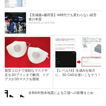
【見城徹×藤田晋】AI時代でも変わらない経営
者の本質
PR(FINCHI on GOETHE)
新型コロナで深刻なマスク不
【レベル14】生成AIを味方
足を3Dプリンタで解消、イグ
に、3D CADを使いこなそう！
アスが3Dマスクを開発
令和8年熊本地震による工場への影響まとめ