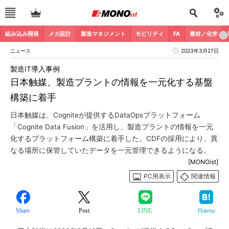
組み込み開発
メカ設計
製造マネジメント
モビリティ
FA
素材／化学
ニュース
2023年3月27日
製造IT導入事例
日本触媒、製造プラントの情報を一元化する基盤
構築に着手
日本触媒は、Cogniteが提供するDataOpsプラットフォーム
「Cognite Data Fusion」を活用し、製造プラントの情報を一元
化するプラットフォーム構築に着手した。CDFの採用により、異
なる場所に保管していたデータを一元管理できるようになる。
[MONOist]
PC用表示
関連情報
Share
Post
LINE
Hatena