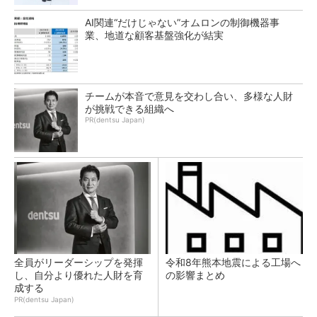
AI関連“だけじゃない”オムロンの制御機器事
業、地道な顧客基盤強化が結実
チームが本音で意見を交わし合い、多様な人財
が挑戦できる組織へ
PR(dentsu Japan)
全員がリーダーシップを発揮
令和8年熊本地震による工場へ
し、自分より優れた人財を育
の影響まとめ
成する
PR(dentsu Japan)