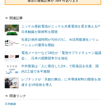
過去の連載記事が 384 件あります
関連記事
ニッケル亜鉛電池がニッケル水素電池を置き換える!?
日本触媒が新材料を開発
生産計画作成時間が10分の1に、AI活用最適化ソリュ
ーションの運用を開始
電池メーカーなど28社が「電池サプライチェーン協議
会」、日本の国際競争力を強化
中外製薬は「人に着目したDX」で医薬品を生産、国
内3工場で水平展開
レゾナックが「共創の舞台」に半導体材料の開発を加
速するVR技術を導入
関連リンク
日本触媒