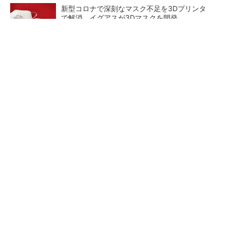
新型コロナで深刻なマスク不足を3Dプリンタ
で解消、イグアスが3Dマスクを開発
【レベル14】生成AIを味方に、3D CADを使い
こなそう！
狭小な駐車場に、シャープがポールカメラ式製
品発表 市場シェア10％目指す