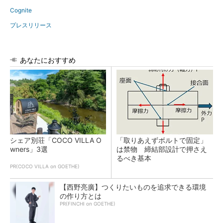
Cognite
プレスリリース
あなたにおすすめ
シェア別荘「COCO VILLA O
「取りあえずボルトで固定」
wners」3選
は禁物 締結部設計で押さえ
るべき基本
PR(COCO VILLA on GOETHE)
【西野亮廣】つくりたいものを追求できる環境
の作り方とは
PR(FINCHI on GOETHE)