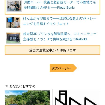
月面ローバー技術と超音波モーターで不整地でも
長時間動くAMRを――Piezo Sonic
けん玉から溶接まで――現実社会超えのVRトレー
ニングを目指すイマクリエイト
超大型3Dプリンタを製造現場へ、コミュニティー
主導型モノづくりで挑戦を続けるExtraBold
過去の連載記事が 4 件あります
次のページへ
あなたにおすすめ