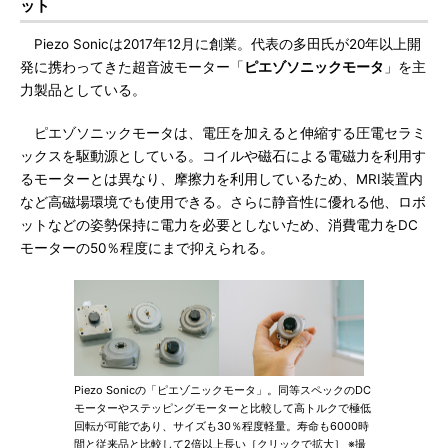
ット
Piezo Sonicは2017年12月に創業。代表の多田氏が20年以上開
発に携わってきた超音波モーター「
ピエゾソニックモータ
」を主
力製品としている。
ピエゾソニックモータは、電圧を加えると伸縮する圧電セラミ
ックスを駆動源としている。コイルや磁石による電磁力を利用す
るモーターとは異なり、摩擦力を利用しているため、MRI装置内
など高磁場環境でも使用できる。さらに静音性に優れる他、ロボ
ットなどの姿勢保持に電力を必要としないため、消費電力をDC
モーターの50％程度にまで抑えられる。
Piezo Sonicの「ピエゾニックモータ」。同等スペックのDC
モーターやステッピングモーターと比較して高トルクで極低
回転が可能であり、サイズも30％程度軽量。寿命も6000時
間と従来品と比較して2倍以上長い［クリックで拡大］ ※撮