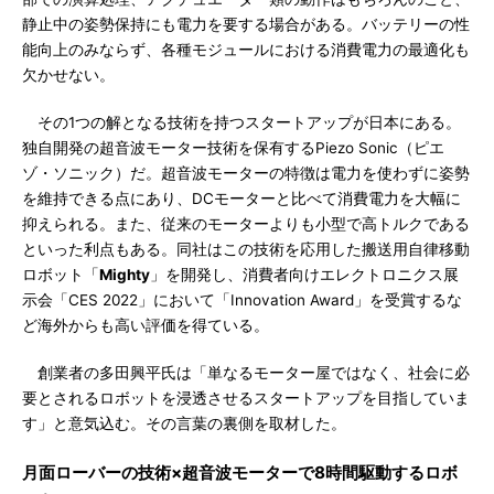
静止中の姿勢保持にも電力を要する場合がある。バッテリーの性
能向上のみならず、各種モジュールにおける消費電力の最適化も
欠かせない。
その1つの解となる技術を持つスタートアップが日本にある。
独自開発の超音波モーター技術を保有するPiezo Sonic（ピエ
ゾ・ソニック）だ。超音波モーターの特徴は電力を使わずに姿勢
を維持できる点にあり、DCモーターと比べて消費電力を大幅に
抑えられる。また、従来のモーターよりも小型で高トルクである
といった利点もある。同社はこの技術を応用した搬送用自律移動
ロボット「
Mighty
」を開発し、消費者向けエレクトロニクス展
示会「CES 2022」において「Innovation Award」を受賞するな
ど海外からも高い評価を得ている。
創業者の多田興平氏は「単なるモーター屋ではなく、社会に必
要とされるロボットを浸透させるスタートアップを目指していま
す」と意気込む。その言葉の裏側を取材した。
月面ローバーの技術×超音波モーターで8時間駆動するロボ