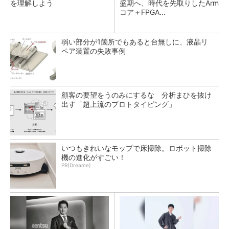
を理解しよう
盛期へ、時代を先取りしたArm
コア＋FPGA...
弱い部分が1箇所でもあると台無しに、液晶リ
ペア装置の失敗事例
顧客の要望をうのみにするな 分析まひを抜け
出す「超上流のプロトタイピング」
いつもきれいなモップで床掃除。ロボット掃除
機の進化がすごい！
PR(Dreame)