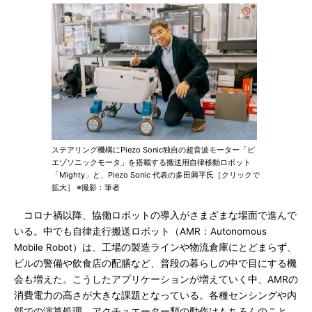
ステアリング機構にPiezo Sonic独自の超音波モーター「ピ
エゾソニックモータ」を搭載する搬送用自律移動ロボット
「Mighty」と、Piezo Sonic 代表の多田興平氏［クリックで
拡大］ ※撮影：筆者
コロナ禍以降、協働ロボットの導入がさまざまな場面で進んで
いる。中でも自律走行搬送ロボット（AMR：Autonomous
Mobile Robot）は、工場の製造ラインや物流倉庫にとどまらず、
ビルの警備や飲食店の配膳など、普段の暮らしの中で目にする機
会も増えた。こうしたアプリケーションが増えていく中、AMRの
消費電力の高さが大きな課題となっている。各種センシングや内
部での演算処理、アクチュエーター類の動作はもちろんのこと、