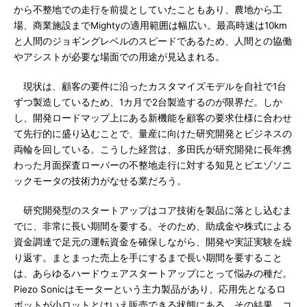
から不整地での走行を前提としていたこともあり、農地から工
場、商業施設までMightyの適用範囲は幅広い。最高時速は10km
と人間のジョギングレベルのスピードであるため、人間との協働
やアシストが必要な場面での用途が見込まれる。
現状は、顧客の要件に沿ったカスタマイズモデルを自社で1台
ずつ製造しているため、1カ月で2台製造するのが限界だ。しか
し、開発ロードマップ上にある新機能を顧客の要求仕様に合わせ
て先行的に盛り込むことで、量産に向けた研究開発とビジネスの
両輪を回している。こうした経営は、多田氏が研究開発に長年携
わった月面探査ローバーの不整地走行に対する知見とピエゾソニ
ックモータの技術力がなせる業だろう。
研究開発型のスタートアップはコア技術を製品に落とし込むま
でに、非常に長い期間を要する。そのため、助成金や株式による
資金調達で足元の運転資金を確保しながら、開発や実証実験を繰
り返す。まとまった売上を手にするまで長い期間を要すること
は、あらゆるハードウェアスタートアップにとって悩みの種だ。
Piezo Sonicはモーターという主力製品があり、応用先となるロ
ボットが小ロットとはいえ販売できる状態にある。その結果、コ