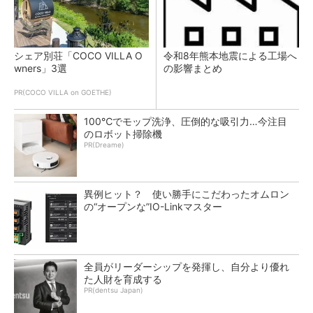
シェア別荘「COCO VILLA O
令和8年熊本地震による工場へ
wners」3選
の影響まとめ
PR(COCO VILLA on GOETHE)
100℃でモップ洗浄、圧倒的な吸引力…今注目
のロボット掃除機
PR(Dreame)
異例ヒット？ 使い勝手にこだわったオムロン
の“オープンな”IO-Linkマスター
全員がリーダーシップを発揮し、自分より優れ
た人財を育成する
PR(dentsu Japan)