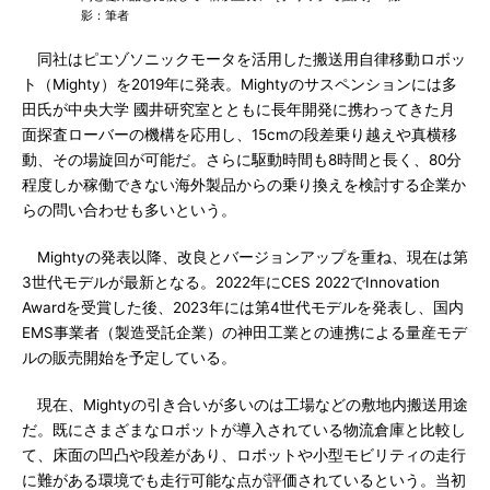
影：筆者
同社はピエゾソニックモータを活用した搬送用自律移動ロボッ
ト（Mighty）を2019年に発表。Mightyのサスペンションには多
田氏が中央大学 國井研究室とともに長年開発に携わってきた月
面探査ローバーの機構を応用し、15cmの段差乗り越えや真横移
動、その場旋回が可能だ。さらに駆動時間も8時間と長く、80分
程度しか稼働できない海外製品からの乗り換えを検討する企業か
らの問い合わせも多いという。
Mightyの発表以降、改良とバージョンアップを重ね、現在は第
3世代モデルが最新となる。2022年にCES 2022でInnovation
Awardを受賞した後、2023年には第4世代モデルを発表し、国内
EMS事業者（製造受託企業）の神田工業との連携による量産モデ
ルの販売開始を予定している。
現在、Mightyの引き合いが多いのは工場などの敷地内搬送用途
だ。既にさまざまなロボットが導入されている物流倉庫と比較し
て、床面の凹凸や段差があり、ロボットや小型モビリティの走行
に難がある環境でも走行可能な点が評価されているという。当初