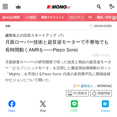
組み込み開発
メカ設計
製造マネジメント
モビリティ
FA
素材／化学
連載
2023年3月9日
越智岳人の注目スタートアップ（7）
月面ローバー技術と超音波モーターで不整地でも
長時間動くAMRを――Piezo Sonic
（1/3 ページ）
月面探査ローバーの研究開発で培った知見と独自の超音波モータ
ー「ピエゾソニックモータ」を活用した搬送用自律移動ロボット
「Mighty」を手掛けるPiezo Sonic 代表の多田興平氏に開発経緯
やビジョンについて聞いた。
[
越智岳人
，MONOist]
PC用表示
関連情報
Share
Post
LINE
Hatena