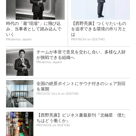
時代の「最"現場"」に飛び込
【西野亮廣】つくりたいもの
み、当事者として踏み込んで
を追求できる環境の作り方と
いく
は
PR(dentsu Japan)
PR(FINCHI on GOETHE)
チームが本音で意見を交わし合い、多様な人財
が挑戦できる組織へ
PR(dentsu Japan)
全国の絶景ポイントにサウナ付きのシェア別荘
を展開
PR(COCO VILLA on GOETHE)
【西野亮廣】ビジネス書最新刊『北極星 僕た
ちはどう働くか』
PR(FINCHI on GOETHE)