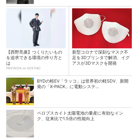
【西野亮廣】つくりたいもの
新型コロナで深刻なマスク不
を追求できる環境の作り方と
足を3Dプリンタで解消、イグ
は
アスが3Dマスクを開発
PR(FINCHI on GOETHE)
BYDの軽EV「ラッコ」は世界初の軽SDV、新開
発の「X-PACK」に電動システ...
ペロブスカイト太陽電池の量産に有効なイン
ク、従来比で1.5倍の性能向上