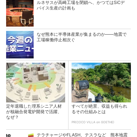
ルネサスが高崎工場を閉鎖へ、かつてはSiCデ
バイス生産の計画も
なぜ熊本に半導体産業が集まるのか――地震で
工場稼働停止相次ぐ
定年退職した理系シニア人材
すべてが絶景、収益も得られ
が核融合発電炉開発で活躍、
るその仕組みとは
なぜ？
PR(COCO VILLA on GOETHE)
テラチャージやFLASH、テスラなど 熊本地震