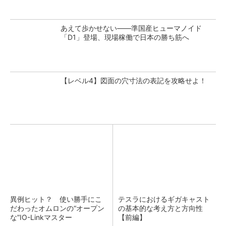
あえて歩かせない――準国産ヒューマノイド
「D1」登場、現場稼働で日本の勝ち筋へ
【レベル4】図面の穴寸法の表記を攻略せよ！
異例ヒット？ 使い勝手にこ
テスラにおけるギガキャスト
だわったオムロンの“オープン
の基本的な考え方と方向性
な”IO-Linkマスター
【前編】