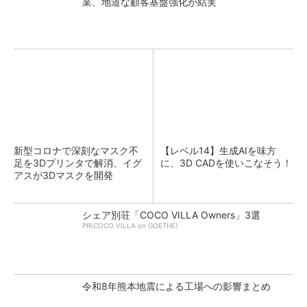
業、地道な顧客基盤強化が結実
新型コロナで深刻なマスク不
【レベル14】生成AIを味方
足を3Dプリンタで解消、イグ
に、3D CADを使いこなそう！
アスが3Dマスクを開発
シェア別荘「COCO VILLA Owners」3選
PR(COCO VILLA on GOETHE)
令和8年熊本地震による工場への影響まとめ