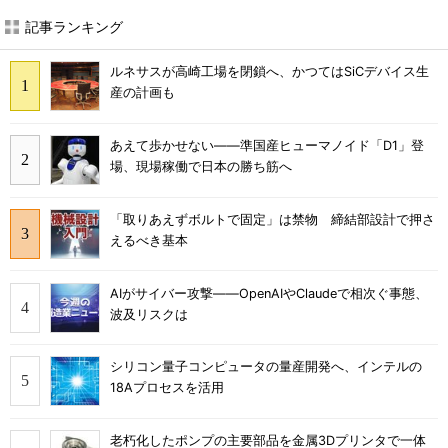
記事ランキング
ルネサスが高崎工場を閉鎖へ、かつてはSiCデバイス生
産の計画も
あえて歩かせない――準国産ヒューマノイド「D1」登
場、現場稼働で日本の勝ち筋へ
「取りあえずボルトで固定」は禁物 締結部設計で押さ
えるべき基本
AIがサイバー攻撃――OpenAIやClaudeで相次ぐ事態、
波及リスクは
シリコン量子コンピュータの量産開発へ、インテルの
18Aプロセスを活用
老朽化したポンプの主要部品を金属3Dプリンタで一体