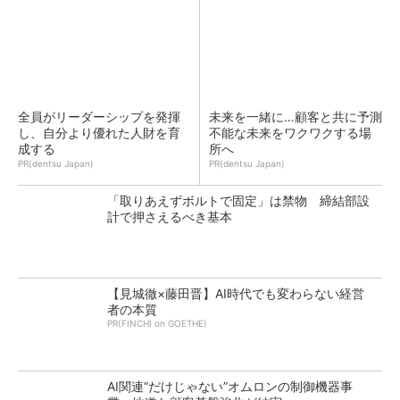
全員がリーダーシップを発揮
未来を一緒に…顧客と共に予測
し、自分より優れた人財を育
不能な未来をワクワクする場
成する
所へ
PR(dentsu Japan)
PR(dentsu Japan)
「取りあえずボルトで固定」は禁物 締結部設
計で押さえるべき基本
【見城徹×藤田晋】AI時代でも変わらない経営
者の本質
PR(FINCHI on GOETHE)
AI関連“だけじゃない”オムロンの制御機器事