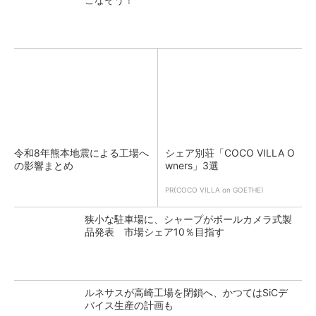
令和8年熊本地震による工場へ
シェア別荘「COCO VILLA O
の影響まとめ
wners」3選
PR(COCO VILLA on GOETHE)
狭小な駐車場に、シャープがポールカメラ式製
品発表 市場シェア10％目指す
ルネサスが高崎工場を閉鎖へ、かつてはSiCデ
バイス生産の計画も