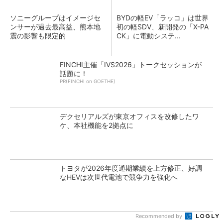
ソニーグループはイメージセ
BYDの軽EV「ラッコ」は世界
ンサーが過去最高益、熊本地
初の軽SDV、新開発の「X-PA
震の影響も限定的
CK」に電動システ...
FINCHI主催「IVS2026」トークセッションが
話題に！
PR(FINCHI on GOETHE)
デクセリアルズが東京オフィスを改修したワ
ケ、本社機能を2拠点に
トヨタが2026年度通期業績を上方修正、好調
なHEVは次世代電池で競争力を強化へ
Recommended by