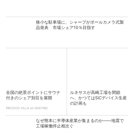
狭小な駐車場に、シャープがポールカメラ式製
品発表 市場シェア10％目指す
全国の絶景ポイントにサウナ
ルネサスが高崎工場を閉鎖
付きのシェア別荘を展開
へ、かつてはSiCデバイス生産
の計画も
PR(COCO VILLA on GOETHE)
なぜ熊本に半導体産業が集まるのか――地震で
工場稼働停止相次ぐ