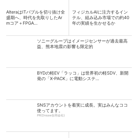
AlteraはITバブルを切り抜け全
フィジカルAIに注力するイン
盛期へ、時代を先取りしたAr
テル、組み込み市場での約40
mコア＋FPGA...
年の実績を生かせるか
ソニーグループはイメージセンサーが過去最高
益、熊本地震の影響も限定的
BYDの軽EV「ラッコ」は世界初の軽SDV、新開
発の「X-PACK」に電動システ...
SNSアカウントを着実に成長。実はみんなココ
使ってます。
PR(Dreaw合同会社)