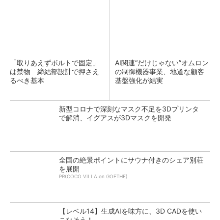
「取りあえずボルトで固定」
AI関連“だけじゃない”オムロン
は禁物 締結部設計で押さえ
の制御機器事業、地道な顧客
るべき基本
基盤強化が結実
新型コロナで深刻なマスク不足を3Dプリンタ
で解消、イグアスが3Dマスクを開発
全国の絶景ポイントにサウナ付きのシェア別荘
を展開
PR(COCO VILLA on GOETHE)
【レベル14】生成AIを味方に、3D CADを使い
こなそう！