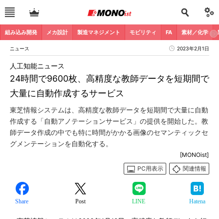
組み込み開発
メカ設計
製造マネジメント
モビリティ
FA
素材／化学
ニュース
2023年2月1日
人工知能ニュース
24時間で9600枚、高精度な教師データを短期間で
大量に自動作成するサービス
東芝情報システムは、高精度な教師データを短期間で大量に自動
作成する「自動アノテーションサービス」の提供を開始した。教
師データ作成の中でも特に時間がかかる画像のセマンティックセ
グメンテーションを自動化する。
[MONOist]
PC用表示
関連情報
Share
Post
LINE
Hatena