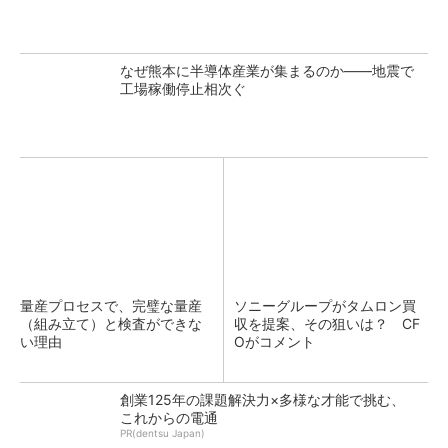
なぜ熊本に半導体産業が集まるのか――地震で
工場稼働停止相次ぐ
量産プロセスで、完璧な量産
ソニーグループがタムロン買
（組み立て）と検査ができな
収を提案、その狙いは？ CF
い理由
Oがコメント
創業125年の課題解決力×多様な才能で挑む、
これからの電通
PR(dentsu Japan)