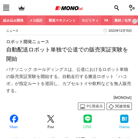
組み込み開発
メカ設計
製造マネジメント
モビリティ
FA
素材／化学
ニュース
2022年12月15日
ロボット開発ニュース
自動配送ロボット単独で公道での販売実証実験を
開始
パナソニック ホールディングスは、公道におけるロボット単独
の販売実証実験を開始する。自動走行する搬送ロボット「ハコ
ボ」が指定ルートを巡回し、カプセルトイや飲料などを無人販売
する。
[MONOist]
PC用表示
関連情報
Share
Post
LINE
Hatena