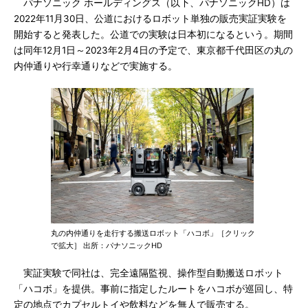
パナソニック ホールディングス（以下、パナソニックHD）は
2022年11月30日、公道におけるロボット単独の販売実証実験を
開始すると発表した。公道での実験は日本初になるという。期間
は同年12月1日～2023年2月4日の予定で、東京都千代田区の丸の
内仲通りや行幸通りなどで実施する。
丸の内仲通りを走行する搬送ロボット「ハコボ」［クリック
で拡大］ 出所：パナソニックHD
実証実験で同社は、完全遠隔監視、操作型自動搬送ロボット
「ハコボ」を提供。事前に指定したルートをハコボが巡回し、特
定の地点でカプセルトイや飲料などを無人で販売する。