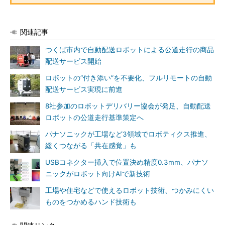
関連記事
つくば市内で自動配送ロボットによる公道走行の商品
配送サービス開始
ロボットの“付き添い”を不要化、フルリモートの自動
配送サービス実現に前進
8社参加のロボットデリバリー協会が発足、自動配送
ロボットの公道走行基準策定へ
パナソニックが工場など3領域でロボティクス推進、
緩くつながる「共在感覚」も
USBコネクター挿入で位置決め精度0.3mm、パナソ
ニックがロボット向けAIで新技術
工場や住宅などで使えるロボット技術、つかみにくい
ものをつかめるハンド技術も