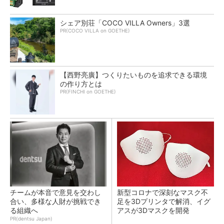
シェア別荘「COCO VILLA Owners」3選
PR(COCO VILLA on GOETHE)
【西野亮廣】つくりたいものを追求できる環境
の作り方とは
PR(FINCHI on GOETHE)
チームが本音で意見を交わし
新型コロナで深刻なマスク不
合い、多様な人財が挑戦でき
足を3Dプリンタで解消、イグ
る組織へ
アスが3Dマスクを開発
PR(dentsu Japan)