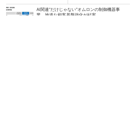
AI関連“だけじゃない”オムロンの制御機器事
業、地道な顧客基盤強化が結実
【レベル14】生成AIを味方に、3D CADを使い
こなそう！
「取りあえずボルトで固定」は禁物 締結部設
計で押さえるべき基本