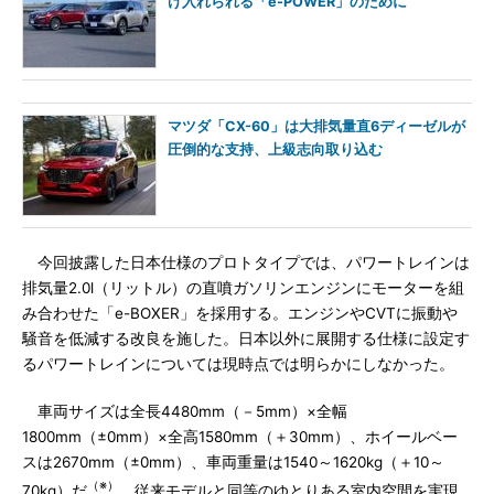
け入れられる「e-POWER」のために
マツダ「CX-60」は大排気量直6ディーゼルが
圧倒的な支持、上級志向取り込む
今回披露した日本仕様のプロトタイプでは、パワートレインは
排気量2.0l（リットル）の直噴ガソリンエンジンにモーターを組
み合わせた「e-BOXER」を採用する。エンジンやCVTに振動や
騒音を低減する改良を施した。日本以外に展開する仕様に設定す
るパワートレインについては現時点では明らかにしなかった。
車両サイズは全長4480mm（－5mm）×全幅
1800mm（±0mm）×全高1580mm（＋30mm）、ホイールベー
スは2670mm（±0mm）、車両重量は1540～1620kg（＋10～
（※）
70kg）だ
。従来モデルと同等のゆとりある室内空間を実現