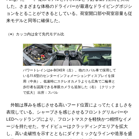
した。さまざまな体格のドライバーが最適なドライビングポジシ
ョンをとることができるとしている。荷室開口部や荷室容量も従
来モデルと同等に確保した。
（※）カッコ内は全て先代モデル比
パワートレインはe-BOXER（左）。他のスバル車で採用して
いる11.6型のセンターインフォメーションディスプレイを採
用（中央）。低速時にステレオカメラよりも広角で二輪車と
歩行者を認識できる単眼カメラも追加した（右）［クリック
で拡大］ 出所：スバル
外観は厚みを感じさせる高いフード位置によってたくましさを
表現している。シャープさを感じさせるフロントグリルバーや
LEDヘッドランプにより、フロントマスクを軽快かつ精悍なイメ
ージを持たせた。サイドビューはクラッディングエリアを拡大
し、高い走破性を示すとともにダイナミックなラインや造形を盛