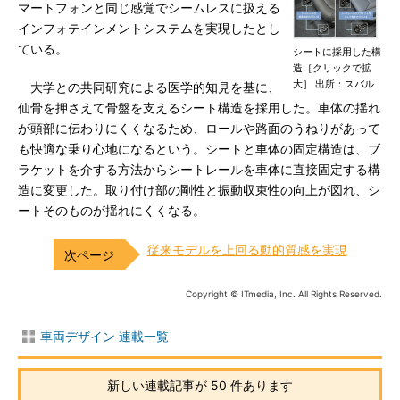
マートフォンと同じ感覚でシームレスに扱える
インフォテインメントシステムを実現したとし
ている。
シートに採用した構
造［クリックで拡
大］ 出所：スバル
大学との共同研究による医学的知見を基に、
仙骨を押さえて骨盤を支えるシート構造を採用した。車体の揺れ
が頭部に伝わりにくくなるため、ロールや路面のうねりがあって
も快適な乗り心地になるという。シートと車体の固定構造は、ブ
ラケットを介する方法からシートレールを車体に直接固定する構
造に変更した。取り付け部の剛性と振動収束性の向上が図れ、シ
ートそのものが揺れにくくなる。
従来モデルを上回る動的質感を実現
Copyright © ITmedia, Inc. All Rights Reserved.
車両デザイン 連載一覧
新しい連載記事が 50 件あります