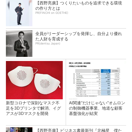
【西野亮廣】つくりたいものを追求できる環境
の作り方とは
PR(FINCHI on GOETHE)
全員がリーダーシップを発揮し、自分より優れ
た人財を育成する
PR(dentsu Japan)
新型コロナで深刻なマスク不
AI関連“だけじゃない”オムロン
足を3Dプリンタで解消、イグ
の制御機器事業、地道な顧客
アスが3Dマスクを開発
基盤強化が結実
【西野亮廣】ビジネス書最新刊『北極星 僕た