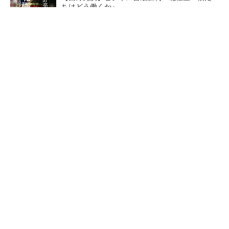
ちはどう働くか』
PR(FINCHI on GOETHE)
【レベル14】生成AIを味方に、3D CADを使い
こなそう！
「取りあえずボルトで固定」は禁物 締結部設
計で押さえるべき基本
狭小な駐車場に、シャープが
ルネサスが高崎工場を閉鎖