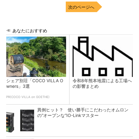
次のページへ
あなたにおすすめ
シェア別荘「COCO VILLA O
令和8年熊本地震による工場へ
wners」3選
の影響まとめ
PR(COCO VILLA on GOETHE)
異例ヒット？ 使い勝手にこだわったオムロン
の“オープンな”IO-Linkマスター