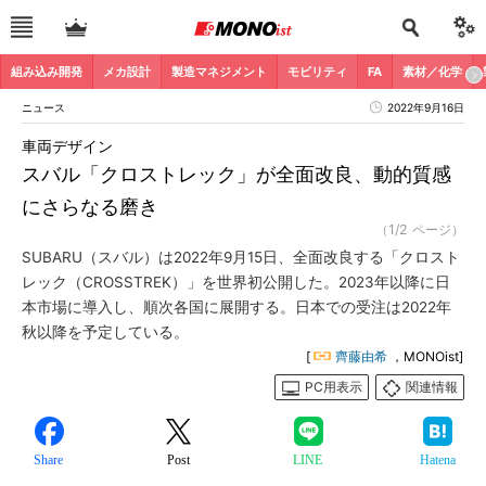
組み込み開発
メカ設計
製造マネジメント
モビリティ
FA
素材／化学
ニュース
2022年9月16日
車両デザイン
スバル「クロストレック」が全面改良、動的質感
にさらなる磨き
（1/2 ページ）
SUBARU（スバル）は2022年9月15日、全面改良する「クロスト
レック（CROSSTREK）」を世界初公開した。2023年以降に日
本市場に導入し、順次各国に展開する。日本での受注は2022年
秋以降を予定している。
[
齊藤由希
，MONOist]
PC用表示
関連情報
Share
Post
LINE
Hatena