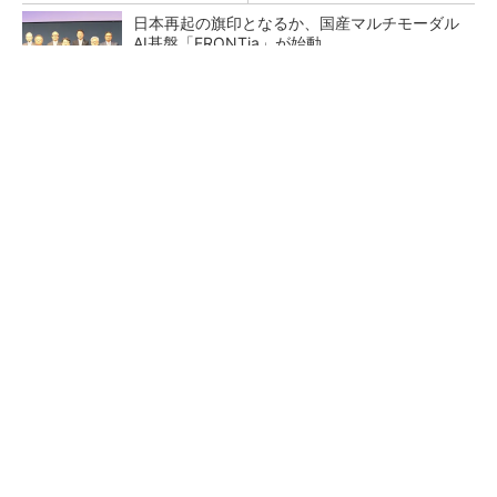
日本再起の旗印となるか、国産マルチモーダル
AI基盤「FRONTia」が始動
インテル“ヤマネコ”の実力は？／「Renesas 36
5」は3カ月かかる作業が1...
NVIDIAがアステラスや富士フイルムと連携、AI
で医療分野支援へ