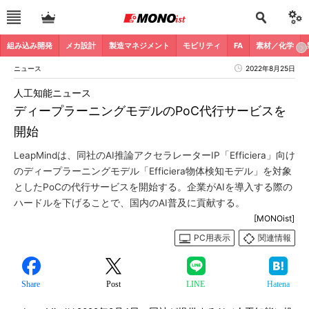
組み込み開発
メカ設計
製造マネジメント
モビリティ
FA
素材／化学
ニュース
2022年8月25日
人工知能ニュース
ディープラーニングモデルのPoC代行サービスを
開始
LeapMindは、同社のAI推論アクセラレーターIP「Efficiera」向け
のディープラーニングモデル「Efficiera物体検知モデル」を対象
としたPoCの代行サービスを開始する。企業がAIを導入する際の
ハードルを下げることで、国内のAI普及に貢献する。
[MONOist]
PC用表示
関連情報
Share
Post
LINE
Hatena