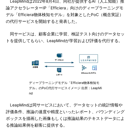
LeapMindは2022年8月4日、同社が提供するAI（人工知能）推
論アクセラレーターIP「Efficiera」向けのディープラーニングモ
デル「Efficiera物体検知モデル」を対象としたPoC（概念実証）
の代行サービスを開始すると発表した。
同サービスは、顧客企業に学習、検証テスト向けのデータセッ
トを提供してもらい、LeapMindが学習および評価を代行する。
ディープラーニングモデル「Efficiera物体検知モ
デル」のPoC代行サービスイメージ 出所：LeapMi
nd
LeapMindは同サービスにおいて、データセットの統計情報や
評価条件、推論の速度や精度といったレポート、バウンディング
ボックスを描画した画像もしくは推論結果のテキストデータによ
る推論結果例を顧客に提供する。