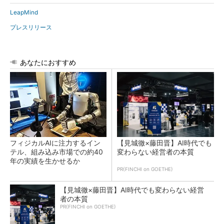
LeapMind
プレスリリース
あなたにおすすめ
フィジカルAIに注力するイン
【見城徹×藤田晋】AI時代でも
テル、組み込み市場での約40
変わらない経営者の本質
年の実績を生かせるか
PR(FINCHI on GOETHE)
【見城徹×藤田晋】AI時代でも変わらない経営
者の本質
PR(FINCHI on GOETHE)