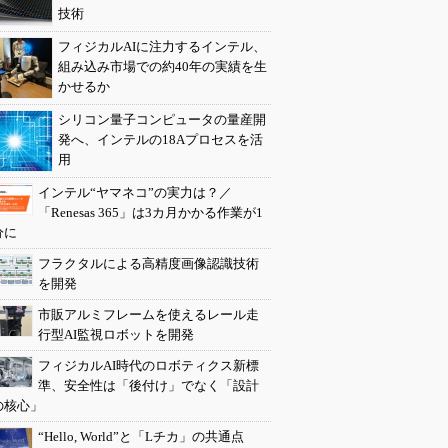
技術
フィジカルAIに注力するインテル、
組み込み市場での約40年の実績を生
かせるか
シリコン量子コンピュータの量産開
発へ、インテルの18Aプロセスを活
用
インテル“ヤマネコ”の実力は？／
「Renesas 365」は3カ月かかる作業が1
分に
フラクタルによる高精度画像認識技術
を開発
市販アルミフレームを使えるレール走
行型AI監視ロボットを開発
フィジカルAI時代のロボティクス新標
準、安全性は「後付け」でなく「設計
の核心」
“Hello, World”と「Lチカ」の共通点