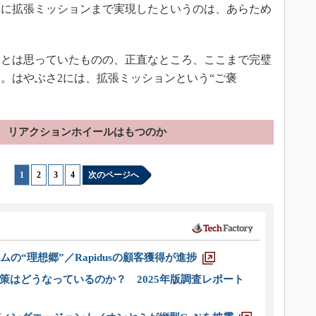
当に拡張ミッションまで実現したというのは、あらため
とは思っていたものの、正直なところ、ここまで完璧
。はやぶさ2には、拡張ミッションという“ご褒
。
リアクションホイールはもつのか
1
|
2
|
3
|
4
次のページへ
ムの“理想郷”／Rapidusの顧客獲得が進捗
策はどうなっているのか？ 2025年版調査レポート