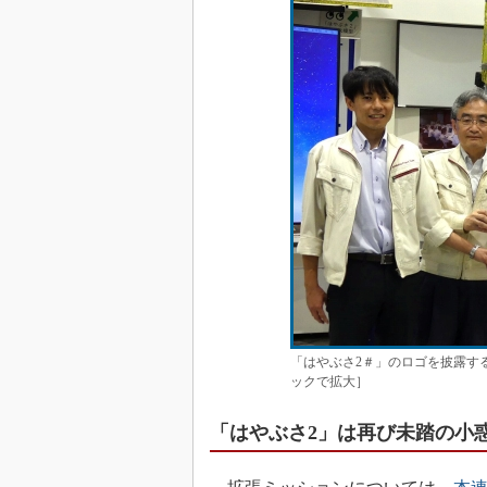
「はやぶさ2＃」のロゴを披露す
ックで拡大］
「はやぶさ2」は再び未踏の小