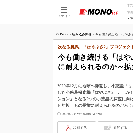
工
産
メディア
脱
つながる技術
AI×技術
MONOist
>
組み込み開発
>
今も働き続ける「はやぶさ2
つながる工場
AI×設備
つながるサービ
Physical
次なる挑戦、「はやぶさ2」プロジェクト
今も働き続ける「はや
に耐えられるのか～拡
2020年12月に地球へ帰還し、小惑星
した小惑星探査機「はやぶさ2」。しか
ション」となる2つの小惑星の探査に向
10年以上もの長旅に耐えられるのだろう
2022年07月29日 07時00分 公開
印刷する
通知する