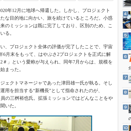
3Dプリンタ
産業オープンネット展
020年12月に地球へ帰還した。しかし、プロジェクト
デジタルツインとCAE
新たな目的地に向かい、旅を続けているところだ。小惑
S＆OP
本来のミッションは既に完了しており、区別のため、こ
インダストリー4.0
ている。
イノベーション
い、プロジェクト全体の評価が完了したことで、宇宙
製造業ビッグデータ
22年6月末をもって、はやぶさ2プロジェクトを正式に解
メイドインジャパン
2＃」という愛称が与えられ、同年7月からは、規模を
植物工場
に始まった。
知財マネジメント
ジェクトマネージャであった津田雄一氏が執る。そし
海外生産
運用を担当する“新機長”として指命されたのが、
グローバル設計・開発
開発員の三桝裕也氏。拡張ミッションではどんなことをや
制御セキュリティ
を聞いた。
新型コロナへの対応