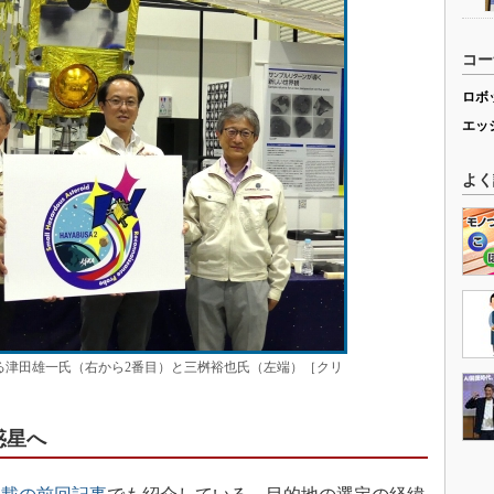
コー
ロボ
エッ
よく
る津田雄一氏（右から2番目）と三桝裕也氏（左端）［クリ
惑星へ