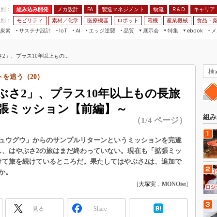
程別：
組み込み開発
メカ設計
製造マネジメント
物流
R＆D
キャリア
FA
業別：
モビリティ
素材／化学
医療機器
ロボット
電機
産業機械
食品・
炭素
サステナ設計
エッジ逆襲
品質
展示会
特集
メ
IoT
AI
ebook
伝承
組み込み開発
CEATEC
読者調査まとめ
編集後記
」、プラス10年以上もの...
JIMTOF
保全
メカ設計
つながるクルマ
組込み/エッジ コンピューティング
ス
 AI
製造マネジメント
5G
を追う（20）
展＆IoT/5Gソリューション展
VR／AR
FA
ぶさ2」、プラス10年以上もの長旅
IIFES
モビリティ
フィールドサービス
張ミッション【前編】～
国際ロボット展
素材／化学
FPGA
組み
（1/4 ページ）
ジャパンモビリティショー
組み込み画像技術
TECHNO-FRONTIER
「リュウグウ」からのサンプルリターンというミッションを完遂
組み込みモデリング
し、はやぶさ2の旅はまだ終わっていない。現在も「拡張ミッ
人テク展
Windows Embedded
けて旅を続けているところだ。果たしてはやぶさ2は、追加で
スマート工場EXPO
か。
車載ソフト開発
EdgeTech+
[
大塚実
，
MONOist
]
ISO26262
日本ものづくりワールド
無償設計ツール
見る
Share
AUTOMOTIVE WORLD