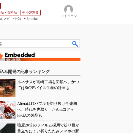
薬品・衣料品
中小製造業
マイページ
ルマガ
告知
Special
込み開発の記事ランキング
ルネサスが高崎工場を閉鎖へ、かつ
てはSiCデバイス生産の計画も
AlteraはITバブルを切り抜け全盛期
へ、時代を先取りしたArmコア＋
FPGAの製品も
強度20倍のフィルム採用で折り目が
目立ちにくい折りたたみスマホの新