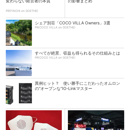
変わらない経営者の本質
の影響まとめ
PR(FINCHI on GOETHE)
シェア別荘「COCO VILLA Owners」3選
PR(COCO VILLA on GOETHE)
すべてが絶景、収益も得られるその仕組みとは
PR(COCO VILLA on GOETHE)
異例ヒット？ 使い勝手にこだわったオムロン
の“オープンな”IO-Linkマスター