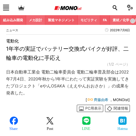
組み込み開発
メカ設計
製造マネジメント
モビリティ
FA
素材／化学
ニュース
2022年7月6日
電動化
1年半の実証でバッテリー交換式バイクが好評、二
輪車の電動化に手応え
（1/2 ページ）
日本自動車工業会 電動二輪車委員会 電動二輪車普及部会は2022
年7月4日、2020年秋から1年半にわたって実証実験を実施してき
たプロジェクト「eやんOSAKA（ええやんおおさか）」の成果を
発表した。
[
齊藤由希
，MONOist]
PC用表示
関連情報
Share
Post
LINE
Hatena