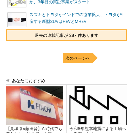
か、3年目の実証事業がスタート
スズキとトヨタがインドでの協業拡大、トヨタが生
産する新型SUVはHEVとMHEV
過去の連載記事が 287 件あります
次のページへ
あなたにおすすめ
【見城徹×藤田晋】AI時代でも
令和8年熊本地震による工場へ