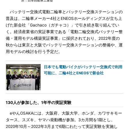
所：日本自動車工業会
バッテリー交換式電動二輪車とバッテリー交換ステーションの
普及は、二輪車メーカー4社とENEOSホールディングスが立ち上
げた新会社「Gachaco（ガチャコ）」で引き続き取り組んでい
く。経済産業省の実証事業である「電動二輪交換式バッテリー整
備・運用モデル構築実証事業」に採択されており、2022年度の
秋からは東京と大阪でバッテリー交換ステーションの整備や、運
用モデルの検討を行う予定だ。
日本でも電動バイクがバッテリー交換式で利用
可能に、二輪4社とENEOSで新会社
130人が参加した、1年半の実証実験
eやんOSAKAには、大阪府、大阪大学、ホンダ、カワサキモー
タース、スズキ、ヤマハ発動機が参加。3カ月間を1期とし、
2020年10月～2022年3月まで6期にわたって実証実験を実施し