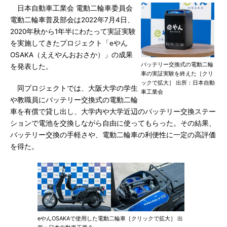
日本自動車工業会 電動二輪車委員会
電動二輪車普及部会は2022年7月4日、
2020年秋から1年半にわたって実証実験
を実施してきたプロジェクト「eやん
OSAKA（ええやんおおさか）」の成果
バッテリー交換式の電動二輪
を発表した。
車の実証実験を終えた［クリ
ックで拡大］ 出所：日本自動
同プロジェクトでは、大阪大学の学生
車工業会
や教職員にバッテリー交換式の電動二輪
車を有償で貸し出し、大学内や大学近辺のバッテリー交換ステー
ションで電池を交換しながら自由に使ってもらった。その結果、
バッテリー交換の手軽さや、電動二輪車の利便性に一定の高評価
を得た。
eやんOSAKAで使用した電動二輪車［クリックで拡大］ 出