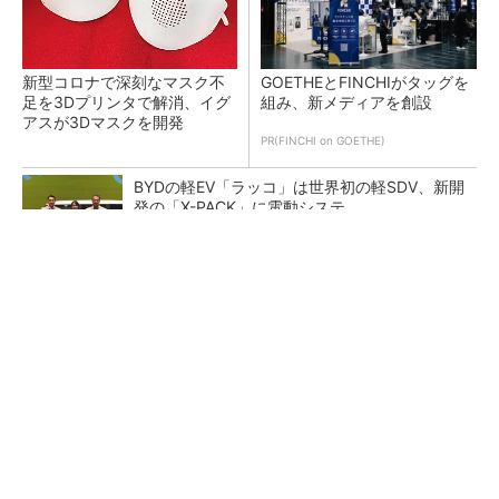
新型コロナで深刻なマスク不
GOETHEとFINCHIがタッグを
足を3Dプリンタで解消、イグ
組み、新メディアを創設
アスが3Dマスクを開発
PR(FINCHI on GOETHE)
BYDの軽EV「ラッコ」は世界初の軽SDV、新開
発の「X-PACK」に電動システ...
ペロブスカイト太陽電池の量産に有効なイン
ク、従来比で1.5倍の性能向上
【レベル14】生成AIを味方に、3D CADを使い
こなそう！