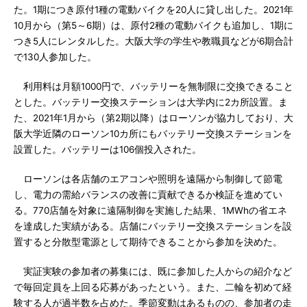
た。1期につき原付1種の電動バイクを20人に貸し出した。2021年
10月から（第5～6期）は、原付2種の電動バイクも追加し、1期に
つき5人にレンタルした。大阪大学の学生や教職員などが6期合計
で130人参加した。
利用料は月額1000円で、バッテリーを無制限に交換できること
とした。バッテリー交換ステーションは大学内に2カ所設置。ま
た、2021年1月から（第2期以降）はローソンが協力しており、大
阪大学近隣のローソン10カ所にもバッテリー交換ステーションを
設置した。バッテリーは106個投入された。
ローソンは各店舗のエアコンや照明を遠隔から制御して節電
し、電力の需給バランスの改善に貢献できるか検証を進めてい
る。770店舗を対象に遠隔制御を実施した結果、1MWhの省エネ
を達成した実績がある。店舗にバッテリー交換ステーションを設
置すると分散型電源として期待できることから参加を決めた。
実証実験の参加者の募集には、既に参加した人からの紹介など
で毎回定員を上回る応募があったという。また、二輪を初めて経
験する人が過半数を占めた。季節変動はあるものの、参加者の走