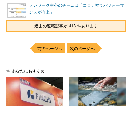
テレワーク中心のチームは「コロナ禍でパフォーマ
ンスが向上」
過去の連載記事が 418 件あります
前のページへ
次のページへ
あなたにおすすめ
【見城徹×藤田晋】AI時代でも
arrowsの頑丈さがとんでもな
変わらない経営者の本質
いレベルに