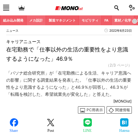
組み込み開発
メカ設計
製造マネジメント
モビリティ
FA
素材／化学
ニュース
2022年6月23日
キャリアニュース
在宅勤務で「仕事以外の生活の重要性をより意識
するようになった」46.9％
（2/3 ページ）
「パソナ総合研究所」が「在宅勤務による生活、キャリア意識へ
の影響」に関する調査結果を発表した。「仕事以外の生活の重要
性をより意識するようになった」と46.9％が回答し、46.3％が
「転職を検討した、希望就業先が変化した」と答えた。
[MONOist]
PC用表示
関連情報
Share
Post
LINE
Hatena