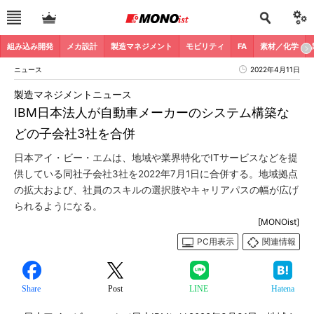
組み込み開発
メカ設計
製造マネジメント
モビリティ
FA
素材／化学
ニュース
2022年4月11日
製造マネジメントニュース
IBM日本法人が自動車メーカーのシステム構築な
どの子会社3社を合併
日本アイ・ビー・エムは、地域や業界特化でITサービスなどを提
供している同社子会社3社を2022年7月1日に合併する。地域拠点
の拡大および、社員のスキルの選択肢やキャリアパスの幅が広げ
られるようになる。
[MONOist]
PC用表示
関連情報
Share
Post
LINE
Hatena