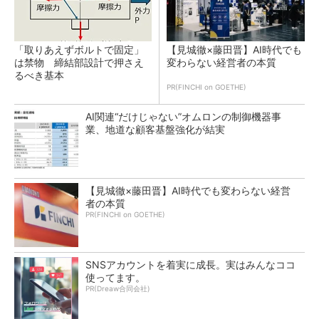
「取りあえずボルトで固定」
【見城徹×藤田晋】AI時代でも
は禁物 締結部設計で押さえ
変わらない経営者の本質
るべき基本
PR(FINCHI on GOETHE)
AI関連“だけじゃない”オムロンの制御機器事
業、地道な顧客基盤強化が結実
【見城徹×藤田晋】AI時代でも変わらない経営
者の本質
PR(FINCHI on GOETHE)
SNSアカウントを着実に成長。実はみんなココ
使ってます。
PR(Dreaw合同会社)