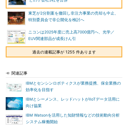
どの子会社3社を合併
東芝が2分割案を撤回し非注力事業の売却も中止、
特別委員会で非公開化を検討へ
ニコンは2025年度に売上高7000億円へ、光学／
EUV関連部品が成長けん引
過去の連載記事が 1255 件あります
関連記事
IBMとセンシンロボティクスが業務提携、保全業務の
効率化を目指す
IBMとシーメンス、レッドハットがIIoTデータ活用に
向け協業
IBM Watsonを活用した知財情報などの技術動向分析
システム稼働開始