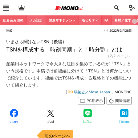
組み込み開発
メカ設計
製造マネジメント
モビリティ
FA
素材／化学
連載
2022年3月28日
いまさら聞けないTSN（後編）
TSNを構成する「時刻同期」と「時分割」とは
（2/2 ページ）
産業用ネットワークで今大きな注目を集めているのが「TSN」と
いう規格です。本稿では前後編に分けて「TSN」とは何かについ
て紹介しています。後編ではTSNを構成する規格とその機能につ
いて紹介します。
[
塙祐史／Moxa Japan
，MONOist]
PC用表示
関連情報
Share
Post
LINE
Hatena
前のページへ