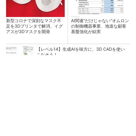
新型コロナで深刻なマスク不
AI関連“だけじゃない”オムロン
足を3Dプリンタで解消、イグ
の制御機器事業、地道な顧客
アスが3Dマスクを開発
基盤強化が結実
【レベル14】生成AIを味方に、3D CADを使い
こなそう！
チームが本音で意見を交わし合い、多様な人財
が挑戦できる組織へ
PR(dentsu Japan)
「取りあえずボルトで固定」は禁物 締結部設
計で押さえるべき基本