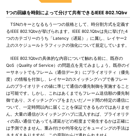
1つの回線を時刻によって分けて共有できるIEEE 802.1Qbv
TSNのキーとなるもう一つの規格として、時分割方式を定義す
るIEEE 802.1Qbvが挙げられます。IEEE 802.1Qbvは先に挙げた4
つのカテゴリーのうち「Latency（遅延）」に属し、レイヤー2
上のスケジュールトラフィックの強化について規定しています。
IEEE 802.1Qbvの具体的な内容について触れる前に、既存の
QoS（Quality of Service）の問題点を見てみましょう。既存のイ
ーサネットでもフレーム（通信データ）にプライオリティ（優先
度）の情報を付加し、レイヤー2のスイッチングハブで各フレー
ムのプライオリティの値に準じて通信の優先制御を実施すること
は可能です。しかし、これはあくまでもフレーム送信順の優先制
御であり、スイッチングハブをまたいだノード間の特定の通信に
ついて、一定時間以内に届くことを保証できるものではありませ
ん。大量の通信がスイッチングハブに流入すれば、プライオリテ
ィの高い通信であっても遅延がどの程度まで発生するかは正確に
は予測できません。重み付けや均等化などキューイングの手法は
さまざまありますが、この原則からは逃れられません。