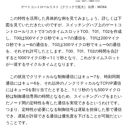
ゲートコントロールリスト［クリックで拡大］ 出所：MOXA
この特性を活用した具体的な例を見てみましょう。詳しくは下
図を見ていただきたいのですが、スイッチングハブ上のゲートコ
ントロールリストで3つのタイムスロットTO0、T01、T02を作成
し、T00は500マイクロ秒でキュー7の通信を、T01は200マイク
ロ秒でキュー6の通信を、T02は300マイクロ秒でキュー0の通信
を、それぞれ許可したとします。T00、T01、T02の時間を合計
すると1000マイクロ秒＝1ミリ秒となり、これがタイムスロット
が一巡するサイクルタイムとなります。
この状況でクリティカルな制御通信にはキュー7を、時刻同期
通信にはキュー6を、それ以外のノンクリティカルなTCP/IP通信
にはキュー0を割り当てたとすると、1ミリ秒のうち500マイクロ
秒は制御通信専用の時間となるため、スイッチングハブをまたい
だノード間の定時性を有した通信を実現できるというわけです。
つまり、定時性が必要になる制御信号は遅延を担保した形で通信
でき、遅延が許容できる通信は優先度を下げることが可能だとい
うことです。