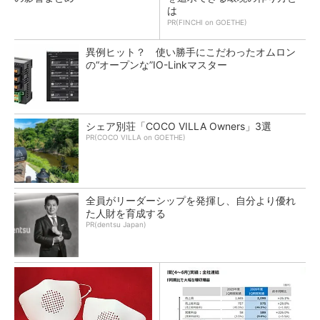
は
PR(FINCHI on GOETHE)
異例ヒット？ 使い勝手にこだわったオムロン
の“オープンな”IO-Linkマスター
シェア別荘「COCO VILLA Owners」3選
PR(COCO VILLA on GOETHE)
全員がリーダーシップを発揮し、自分より優れ
た人財を育成する
PR(dentsu Japan)