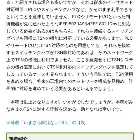
る」と紹介される場合も多いですが、それは従来のイーサネット
対応機器（PLCやスイッチングハブなど）がそのまま利用できる
ということを意味していません。PLCやリモートI/Oといった制
御機器が先に述べたようなIEEE 802.1ASやIEEE 802.1Qbvに対応
している必要があるのはもちろん、それらを接続するスイッチン
グハブも同様にTSNの機能に対応している必要があります。PLC
やリモートI/OだけTSN対応のものを用意しても、それらを接続
するスイッチングハブがTSN非対応であれば、そのネットワーク
上でTSNの機能は利用できません。ここを意識せずにTSNシステ
ムの機器選定においてTSN非対応のスイッチングハブを選定して
しまっているケースも見られます。そういう意味では、TSN活用
を進める場合、将来の工場内でのネットワーク構成を見極め、計
画的に対応を進めていく必要があるといえるでしょう。
本稿は以上となりますが、いかがでしたでしょうか。本稿がみ
なさまのTSNに対する理解を深める一助となれば幸いです。
≫連載「いまさら聞けないTSN」の目次
筆者紹介